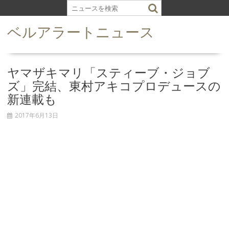
S
k
ベルアラートニュース
i
p
t
o
ヤマザキマリ「スティーブ・ジョブ
c
ズ」完結、東村アキコプロデュースの
o
新連載も
n
t
2017年6月13日
e
n
t