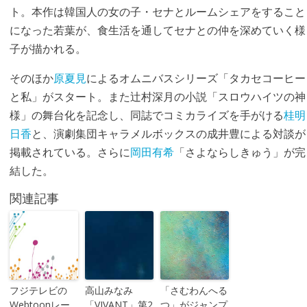
ト。本作は韓国人の女の子・セナとルームシェアをすること
になった若葉が、食生活を通してセナとの仲を深めていく様
子が描かれる。
そのほか
原夏見
によるオムニバスシリーズ「タカセコーヒー
と私」がスタート。また辻村深月の小説「スロウハイツの神
様」の舞台化を記念し、同誌でコミカライズを手がける
桂明
日香
と、演劇集団キャラメルボックスの成井豊による対談が
掲載されている。さらに
岡田有希
「さよならしきゅう」が完
結した。
関連記事
フジテレビの
高山みなみ
「さむわんへる
Webtoonレー
「VIVANT」第2
つ」がジャンプ