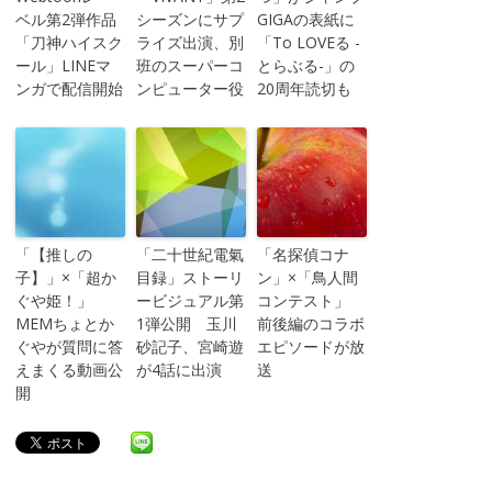
ベル第2弾作品
シーズンにサプ
GIGAの表紙に
「刀神ハイスク
ライズ出演、別
「To LOVEる -
ール」LINEマ
班のスーパーコ
とらぶる-」の
ンガで配信開始
ンピューター役
20周年読切も
「【推しの
「二十世紀電氣
「名探偵コナ
子】」×「超か
目録」ストーリ
ン」×「鳥人間
ぐや姫！」
ービジュアル第
コンテスト」
MEMちょとか
1弾公開 玉川
前後編のコラボ
ぐやが質問に答
砂記子、宮崎遊
エピソードが放
えまくる動画公
が4話に出演
送
開