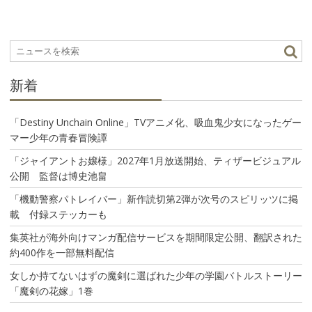
ゲ
ー
シ
ョ
ン
新着
「Destiny Unchain Online」TVアニメ化、吸血鬼少女になったゲー
マー少年の青春冒険譚
「ジャイアントお嬢様」2027年1月放送開始、ティザービジュアル
公開 監督は博史池畠
「機動警察パトレイバー」新作読切第2弾が次号のスピリッツに掲
載 付録ステッカーも
集英社が海外向けマンガ配信サービスを期間限定公開、翻訳された
約400作を一部無料配信
女しか持てないはずの魔剣に選ばれた少年の学園バトルストーリー
「魔剣の花嫁」1巻