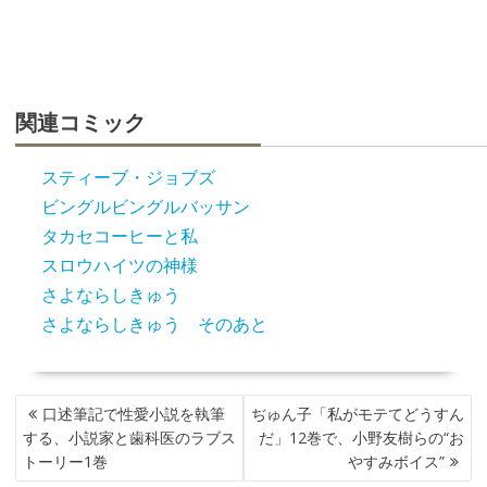
関連コミック
スティーブ・ジョブズ
ビングルビングルバッサン
タカセコーヒーと私
スロウハイツの神様
さよならしきゅう
さよならしきゅう そのあと
投
口述筆記で性愛小説を執筆
ぢゅん子「私がモテてどうすん
稿
する、小説家と歯科医のラブス
だ」12巻で、小野友樹らの“お
ナ
トーリー1巻
やすみボイス”
ビ