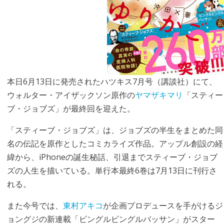
本日6月13日に発売されたハツキス7月号（講談社）にて、
ウォルター・アイザックソン原作の
ヤマザキマリ
「スティー
ブ・ジョブズ」が最終回を迎えた。
「スティーブ・ジョブズ」は、ジョブズの半生をまとめた同
名の伝記を原作としたコミカライズ作品。アップル創設の経
緯から、iPhoneの誕生秘話、引退までスティーブ・ジョブ
ズの人生を描いている。単行本最終6巻は7月13日に刊行さ
れる。
また今号では、
東村アキコ
が企画プロデュースを手がけるジ
ョングジの新連載「ビングルビングルバッサン」がスター