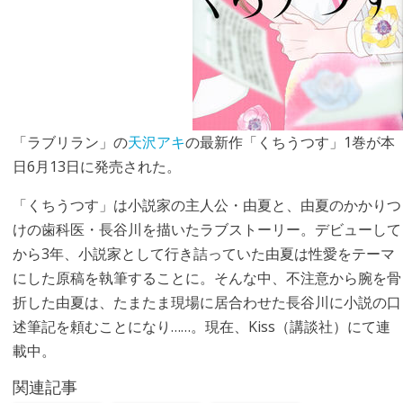
「ラブリラン」の
天沢アキ
の最新作「くちうつす」1巻が本
日6月13日に発売された。
「くちうつす」は小説家の主人公・由夏と、由夏のかかりつ
けの歯科医・長谷川を描いたラブストーリー。デビューして
から3年、小説家として行き詰っていた由夏は性愛をテーマ
にした原稿を執筆することに。そんな中、不注意から腕を骨
折した由夏は、たまたま現場に居合わせた長谷川に小説の口
述筆記を頼むことになり……。現在、Kiss（講談社）にて連
載中。
関連記事