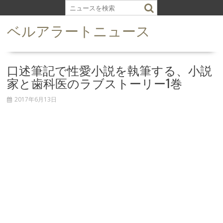
S
k
ベルアラートニュース
i
p
t
o
口述筆記で性愛小説を執筆する、小説
c
家と歯科医のラブストーリー1巻
o
n
2017年6月13日
t
e
n
t