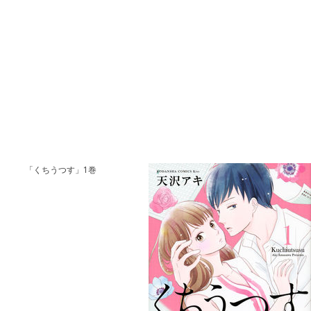
「くちうつす」1巻