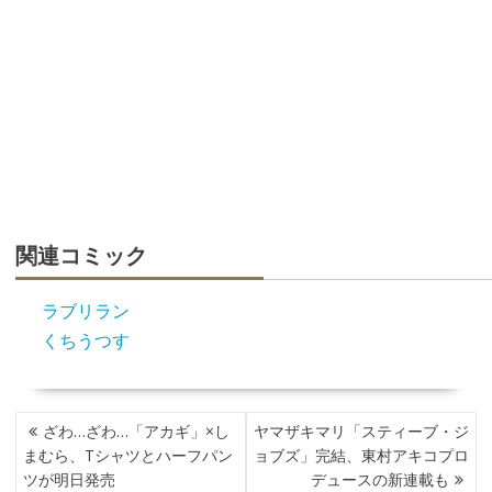
関連コミック
ラブリラン
くちうつす
投
ざわ…ざわ…「アカギ」×し
ヤマザキマリ「スティーブ・ジ
稿
まむら、Tシャツとハーフパン
ョブズ」完結、東村アキコプロ
ナ
ツが明日発売
デュースの新連載も