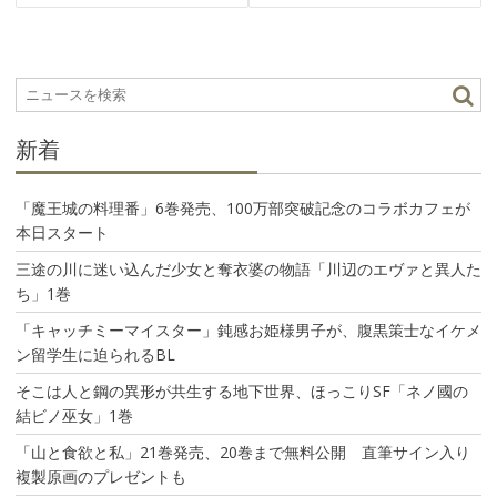
ビ
ゲ
ー
シ
ョ
ン
新着
「魔王城の料理番」6巻発売、100万部突破記念のコラボカフェが
本日スタート
三途の川に迷い込んだ少女と奪衣婆の物語「川辺のエヴァと異人た
ち」1巻
「キャッチミーマイスター」鈍感お姫様男子が、腹黒策士なイケメ
ン留学生に迫られるBL
そこは人と鋼の異形が共生する地下世界、ほっこりSF「ネノ國の
結ビノ巫女」1巻
「山と食欲と私」21巻発売、20巻まで無料公開 直筆サイン入り
複製原画のプレゼントも