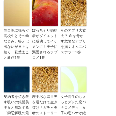
性自認に揺らぐ
ぽっちゃり婚約
そのアプリ大丈
高校生とその幼
者がダイエット
夫？ 命を脅か
なじみ、答えは
に成功してイケ
す危険なアプリ
出ないが日々は
メンに！王子に
を描くオムニバ
続く 萩埜まこ
溺愛されるラブ
スホラー1巻
と新作1巻
コメ1巻
契約者を焼き殺
理不尽な異世界
女子高生のちょ
す呪いの銀髪美
を運だけで生き
っとズレた恋バ
少女と無双する
抜け「ガチャ勇
ナコメディ「女
「禁忌解呪の最
者のストーリー
子の恋バナが絶