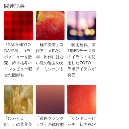
関連記事
「SAKAMOTO
「極主夫道」新
「呪術廻戦」第
DAYS展」コラ
作アニメPV公
1期EDテーマ風
ボメニューを販
開 原作にはな
のイラストを使
売、鈴木祐斗の
い龍の過去のカ
用したZOZOコ
インタビュー載
チコミシーンも
ラボアイテムが
せた図録も
発売
「ひゃくえ
「霧尾ファンク
「サンキューピ
む。」の背景美
ラブ」の体験型
ッチ」初のPOP