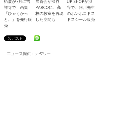
術展が7月に吉
展覧会が渋谷
UP SHOPが渋
祥寺で 画集
PARCOに、高
谷で、阿川先生
「ひゃくかっ
校の教室を再現
のボンボコドス
と。」を先行販
した空間も
ドスシール販売
売