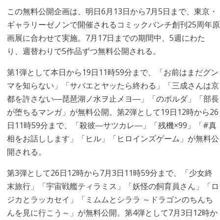
この無料公開企画は、明日6月13日から7月5日まで、東京・
ギャラリーゼノンで開催されるコミックバンチ創刊25周年原
画展に合わせて実施。7月17日までの期間中、5週にわた
り、週替わりで5作品ずつ無料公開される。
第1弾として本日から19日11時59分まで、「お前はまだグン
マを知らない」「サバエとヤッたら終わる」「三成さんは京
都を許さない―琵琶湖ノ水ヲ止メヨ―」「のボルダ」「部長
が堕ちるマンガ」が無料公開。第2弾として19日12時から26
日11時59分まで、「殺彼―サツカレ―」「残機×99」「#真
相をお話しします」「ヒル」「ヒロインズゲーム」が無料公
開される。
第3弾として26日12時から7月3日11時59分まで、「少女終
末旅行」「宇宙戦艦ティラミス」「妖怪の飼育員さん」「ロ
ジカとラッカセイ」「ミムムとシララ ～ドラゴンのちんち
んを見に行こう～」が無料公開。第4弾として7月3日12時か