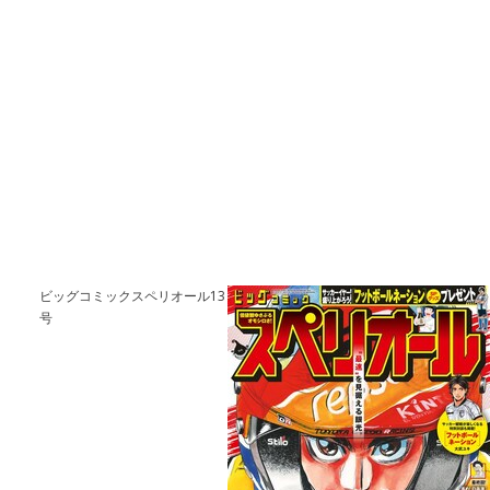
ビッグコミックスペリオール13
号