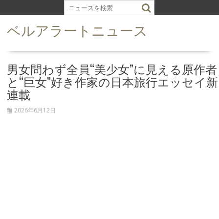
S
k
ベルアラートニュース
i
p
t
o
男女問わず全員“美少女”に見える原作者
c
と“巨女”好き作家の日本旅行エッセイ新
o
連載
n
t
2026年6月12日
e
n
t