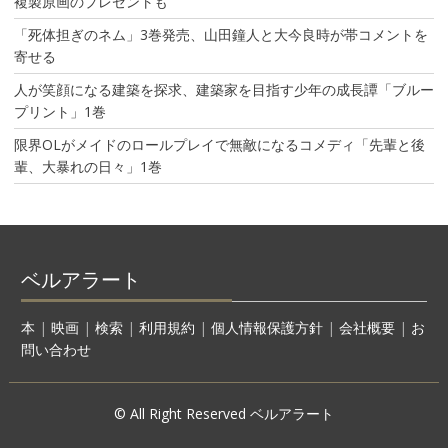
複製原画のプレゼントも
「死体担ぎのネム」3巻発売、山田鐘人と大今良時が帯コメントを
寄せる
人が笑顔になる建築を探求、建築家を目指す少年の成長譚「ブルー
プリント」1巻
限界OLがメイドのロールプレイで無敵になるコメディ「先輩と後
輩、大暴れの日々」1巻
ベルアラート
本
|
映画
|
検索
|
利用規約
|
個人情報保護方針
|
会社概要
|
お
問い合わせ
© All Right Reserved ベルアラート