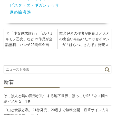
ビスタ・ダ・ギガンテッサ
進め!白鼻進
投
「少女終末旅行」「恋せよ
散歩好きの作者が飲食店と人と
稿
キモノ乙女」など25作品が全
の出会いを描いたエッセイマン
ナ
話無料、バンチ25周年企画
ガ「はらぺこさんぽ」発売
ビ
ゲ
ー
シ
ョ
ン
新着
そこは人と鋼の異形が共生する地下世界、ほっこりSF「ネノ國の
結ビノ巫女」1巻
「山と食欲と私」21巻発売、20巻まで無料公開 直筆サイン入り