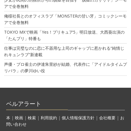
アで全巻無料
俺様社長とのオフィスラブ「MONSTERの甘い牙」コミックシーモ
アで全巻無料
TOKYO MXで映画「Yes！プリキュア5」明日放送、大西葵出演の
「たんプリ」特番も
仕事は完璧なのに恋に不器用な上司のギャップに惹かれる“純情じ
れキュンラブ”新連載
声優・プロ雀士の伊達朱里紗が結婚、代表作に「アイドルタイムプ
リパラ」の夢川ゆい役
ベルアラート
本
|
映画
|
検索
|
利用規約
|
個人情報保護方針
|
会社概要
|
お
問い合わせ