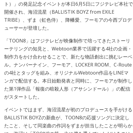
ト）」の発足記念イベントが本日6月5日にフジテレビ本社で
開催され、海沼流星（BALLISTIK BOYZ from EXILE
TRIBE）、ずま（虹色侍）、降幡愛、フーモアの今西プロデ
ューサーが登壇した。
「TOON8」はフジテレビが映像制作で培ってきたストーリ
ーテリングの知見と、Webtoon業界で活躍する4社の企画・
制作力をかけ合わせることで、新たな物語創出に挑むレーベ
ル。ナンバーナイン、フーモア、LOCKER ROOM、C-Route
の4社とタッグを組み、オリジナルWebtoon作品をLINEマ
ンガで配信する。本日始動発表と同時に、フーモアが制作し
た第1弾作品「報復の暗殺人形（アサシンドール）」の配信
がスタートした。
イベントではまず、海沼流星が初のプロデュースを手がける
BALLISTIK BOYZの新曲が、TOON8の応援ソングに決定し
たこと、そして同楽曲の作詞をずまが担当したことが明らか