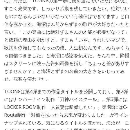
に。海沼は「TOON8の第一歩に僕を選んでいただけるのは
すごく光栄です。しっかり爪痕を残していきたい。絶対いい
ものになるんじゃないかなっていう確信はできてます」と自
信を覗かせる。海沼は以前からずまの歌声が大好きだったと
言い、「この楽曲には絶対ずまさんの才能が必要だなって」
と依頼の理由を明かすと、ずまも「いや、うれしいマジで。
歌詞を依頼してもらったの僕、人生初なんです。めちゃくち
ゃ自信つきました」と海沼に感謝を伝えた。そんな中、降幡
はスクリーンに映った告知画像を指し「ちょっと差がありす
ぎませんか？」と海沼とずまの名前の大きさをいじってみ
せ、観客を笑わせた。
TOON8は第4弾までの作品タイトルを公開しており、第2弾
にはナンバーナイン制作「刀神ハイスクール」、第3弾には
LOCKER ROOM制作「人質妻は離婚したい」、第4弾にはC-
Route制作「対価を払ったら未来が変わりました」がライン
ナップされている。気になるタイトルを聞かれ、海沼が「こ