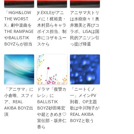
「HiGH&LOW
Jr.EXILEがアニ
アニサマ大トリ
THE WORST
メに！梶裕貴・
は水樹奈々！奥
X」劇中楽曲を
木村昴らキャラ
井雅美と再びコ
THE RAMPAGE
ボイス担当、制
ラボ、LiSAは国
やBALLISTIK
作にコザキユー
民的アニソン引
BOYZらが担当
スケら
っ提げ帰還
「アニサマ」に
ドラマ「復讐カ
「ニートくノ
小倉唯、スフィ
レシ」に
一」メインPV
ア、REAL
BALLISTIK
到着、OP主題
AKIBA BOYZ出
BOYZ砂田将宏
歌は中川翔子が
演
や超ときめき♡
REAL AKIBA
宣伝部・坂井仁
BOYZと歌う
香ら