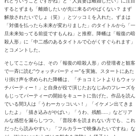
れどういうことですかね」と「人質妻は離婚したい」に注目
するとずまも「離婚したいが先に来るのやばくない？ まず
解放されたいでしょ（笑）」とツッコミを入れた。ずまは
「対価を払ったら未来が変わりました」のタイトルから「一
旦未来知ってる前提ですもんね」と推察。降幡は「報復の暗
殺人形」に「中二感のあるタイトルで心がくすぐられます」
とコメントした。
そしてここからは、その「報復の暗殺人形」の登壇者と観客
で一斉に読む“ウォッチパーティー”を実施。スタートにあた
り掛け声を求められた降幡は、「チョコミントよりもウォッ
チパーティー！」と自身が役で演じたおなじみのフレーズを
もじってパーティーの開始をキュートに告げた。作品を読ん
でいる間3人は「うわーカッコいい！」「イケメン出てきま
したよ」「描き込みがやばい」「うわ、残酷……」などリア
ルな感想を漏らしつつ、「普段本を読まれない方でも、これ
だったら読みやすい」「フルカラーで映像みたいですね」な