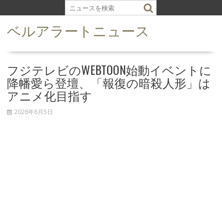
S
k
ベルアラートニュース
i
p
t
o
フジテレビのWEBTOON始動イベントに
c
降幡愛ら登壇、「報復の暗殺人形」は
o
アニメ化目指す
n
t
2026年6月5日
e
n
t