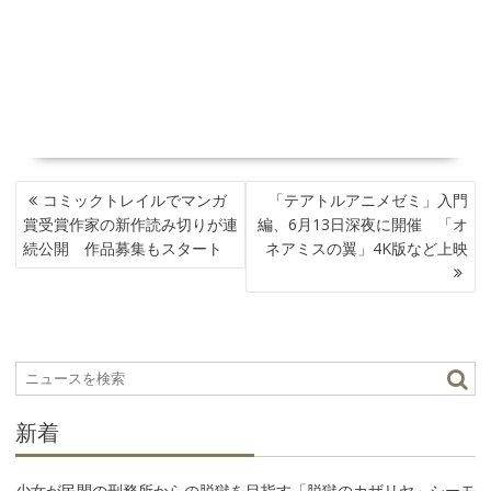
投
コミックトレイルでマンガ
「テアトルアニメゼミ」入門
稿
賞受賞作家の新作読み切りが連
編、6月13日深夜に開催 「オ
ナ
続公開 作品募集もスタート
ネアミスの翼」4K版など上映
ビ
ゲ
ー
シ
ョ
ン
新着
少女が民間の刑務所からの脱獄を目指す「脱獄のカザリヤ」シーモ