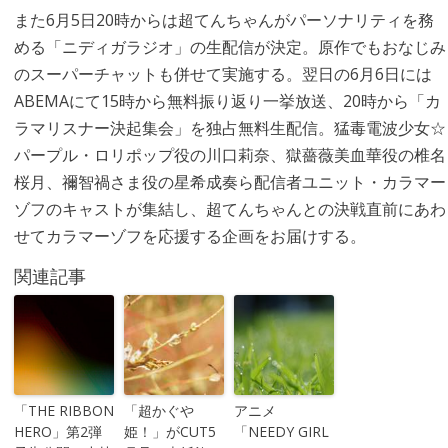
また6月5日20時からは超てんちゃんがパーソナリティを務
める「ニディガラジオ」の生配信が決定。原作でもおなじみ
のスーパーチャットも併せて実施する。翌日の6月6日には
ABEMAにて15時から無料振り返り一挙放送、20時から「カ
ラマリスナー決起集会」を独占無料生配信。猛毒電波少女☆
パープル・ロリポップ役の川口莉奈、獄薔薇美血華役の椎名
桜月、禰智禍さま役の星希成奏ら配信者ユニット・カラマー
ゾフのキャストが集結し、超てんちゃんとの決戦直前にあわ
せてカラマーゾフを応援する企画をお届けする。
関連記事
「THE RIBBON
「超かぐや
アニメ
HERO」第2弾
姫！」がCUT5
「NEEDY GIRL