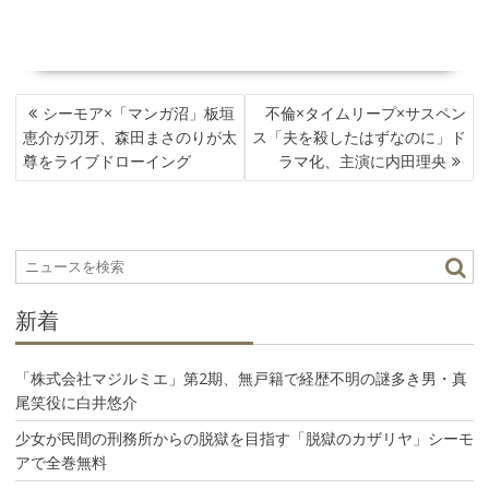
投
シーモア×「マンガ沼」板垣
不倫×タイムリープ×サスペン
稿
恵介が刃牙、森田まさのりが太
ス「夫を殺したはずなのに」ド
ナ
尊をライブドローイング
ラマ化、主演に内田理央
ビ
ゲ
ー
シ
ョ
ン
新着
「株式会社マジルミエ」第2期、無戸籍で経歴不明の謎多き男・真
尾笑役に白井悠介
少女が民間の刑務所からの脱獄を目指す「脱獄のカザリヤ」シーモ
アで全巻無料