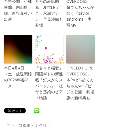
予告公開 小林
月号の表紙飾
OVERDOSE」
星蘭、内山昂
る 夏吉ゆう
超てんちゃんが
輝、新谷真弓が
こ、永瀬アン
歌う「savior
出演
ナ、早見沙織も
sindrome」実
登場
写MV
本日4月4日
「甘々と稲妻」
「NEEDY GIRL
（土）放送開始
雨隠ギドの新連
OVERDOSE」
の2026年春ア
載「灯火からス
本PVと“-超てん
ニメ
パークル」 祖
ちゃんver.-”ビ
母と孫娘のピア
ジュ公開 劇場
ノ物語
版の新特典も