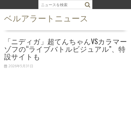
S
k
ベルアラートニュース
i
p
t
o
「ニディガ」超てんちゃんVSカラマー
c
ゾフの“ライブバトルビジュアル”、特
o
設サイトも
n
t
2026年5月31日
e
n
t