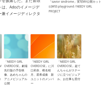
レを披露した。また冒頭
「savior sindrome」実写MV公開カット
(c)WSS playground / NEEDY GIRL
は、Adoのイメージデ
PROJECT
ー兼イメージディレクタ
「NEEDY GIRL
「NEEDY GIRL
「NEEDY GIRL
V
OVERDOSE」劇場
OVERDOSE」に川
OVERDOSE」超て
先行版の予告映
口莉奈、椎名桜
んちゃんがステー
像、あめちゃんの
月、星希成奏 新
ジに立つビジュア
特
アニメビジュアル
ユニットのメンバ
ル、お仕事も受付
公開
ー