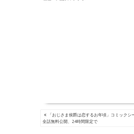
投
「おじさま侯爵は恋するお年頃」コミックシ
稿
全話無料公開、24時間限定で
ナ
ビ