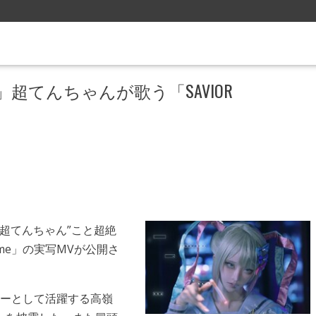
DOSE」超てんちゃんが歌う「SAVIOR
り、“超てんちゃん”こと超絶
rome」の実写MVが公開さ
ナーとして活躍する高嶺