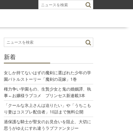
新着
女しか持てないはずの魔剣に選ばれた少年の学
園バトルストーリー「魔剣の花嫁」1巻
権力争い学園もの、生贄少女と鬼の婚姻譚、執
事←お嬢様ラブコメ プリンセス新連載3本
「クールな氷上さんは迫りたい」や「うちこも
り妻はコスプレ配信者」10話まで無料公開
過保護な騎士が聖女のお見合いを阻止、大切に
思うがゆえにすれ違うラブファンタジー