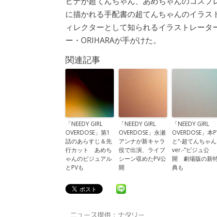
ヒナが超てんちゃん、あめちゃんのコスプ
に描かれる手配書の超てんちゃんのイラスト
ィレクターとして知られるイラストレータ
ー・ORIHARAが手がけた。
関連記事
「NEEDY GIRL
「NEEDY GIRL
「NEEDY GIRL
OVERDOSE」第1
OVERDOSE」永瀬
OVERDOSE」本P
話のあらすじ＆先
アンナが新キャラ
と“-超てんちゃん
行カット あめち
役で出演、ライブ
ver.-”ビジュ公
ゃんのビジュアル
シーン収めたPV公
開 劇場版の新
とPVも
開
典も