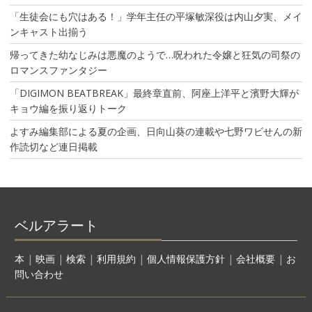
「生徒会にも穴はある！」学年主任の平塚敏深役は内山夕実、メイ
ンキャスト出揃う
帰ってきた幼なじみは悪魔のようで…呪われた令嬢と狂気の司祭の
ロマンスファンタジー
「DIGIMON BEATBREAK」最終章直前、阿座上洋平と濱野大輝が
キョウ編を振り返りトーク
よすみ編集部による夏の企画、日向山葵の連載や七野ワビせんの新
作読切など連日掲載
ベルアラート
本
|
映画
|
検索
|
利用規約
|
個人情報保護方針
|
会社概要
|
お
問い合わせ