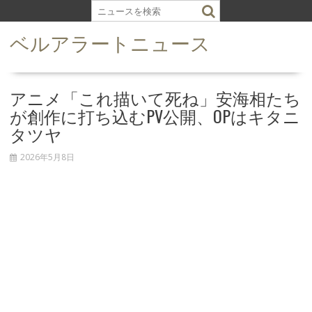
S
k
ベルアラートニュース
i
p
t
o
アニメ「これ描いて死ね」安海相たち
c
が創作に打ち込むPV公開、OPはキタニ
o
タツヤ
n
t
2026年5月8日
e
n
t