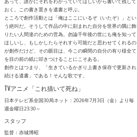
あって、誰かにそれをわかっていてほしいから書いて残して
おく。この書き置きを遺書と呼ぶ。
ところで創作活動とは「俺はここにいるぞ（いたぞ）」とい
う絶叫だ。そうして作品の中に刻まれた自分を世界の隅に飾
りたい人間達のための営為。勿論千年後の世にも俺を知って
ほしいし、もしかしたらそれすら可能だと思わせてくれるの
が創作だけど、その眼目は、今この瞬間の自分の有り様全て
を目の前の紙に叩きつけることにこそある。
創作とはつまり、「生きているかぎり上書き保存で更新され
続ける遺書」である！そんな歌です。
TVアニメ「これ描いて死ね」
日本テレビ系全国30局ネット：2026年7月3日（金）より毎
週金曜日23:30～
スタッフ
監督：赤城博昭