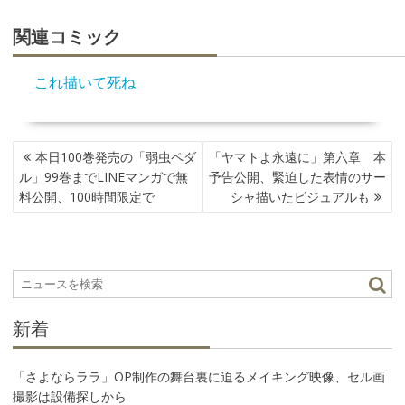
関連コミック
これ描いて死ね
投
本日100巻発売の「弱虫ペダ
「ヤマトよ永遠に」第六章 本
稿
ル」99巻までLINEマンガで無
予告公開、緊迫した表情のサー
ナ
料公開、100時間限定で
シャ描いたビジュアルも
ビ
ゲ
ー
シ
ョ
ン
新着
「さよならララ」OP制作の舞台裏に迫るメイキング映像、セル画
撮影は設備探しから