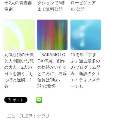
子2人の青春群
クションで6巻
ロービジュア
像劇
まで無料公開
ル”公開
元気な狼の子供
「SAKAMOTO
15周年「京ま
と人間嫌いな龍
DAYS展」創作
ふ」過去最多の
の大人、2人の
の軌跡がいたる
37プログラム発
日々を描く「し
ところに 島﨑
表、新設のクリ
っぽと逆鱗」1
信長は“黒い
エイティブステ
巻
球”に驚愕
ージも