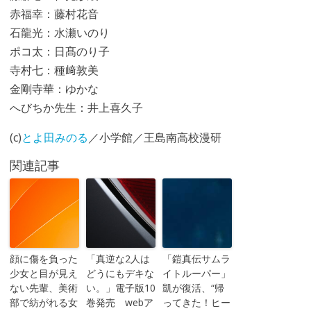
赤福幸：藤村花音
石龍光：水瀬いのり
ポコ太：日髙のり子
寺村七：種﨑敦美
金剛寺華：ゆかな
へびちか先生：井上喜久子
(c)
とよ田みのる
／小学館／王島南高校漫研
関連記事
顔に傷を負った
「真逆な2人は
「鎧真伝サムラ
少女と目が見え
どうにもデキな
イトルーパー」
ない先輩、美術
い。」電子版10
凱が復活、“帰
部で紡がれる女
巻発売 webア
ってきた！ヒー