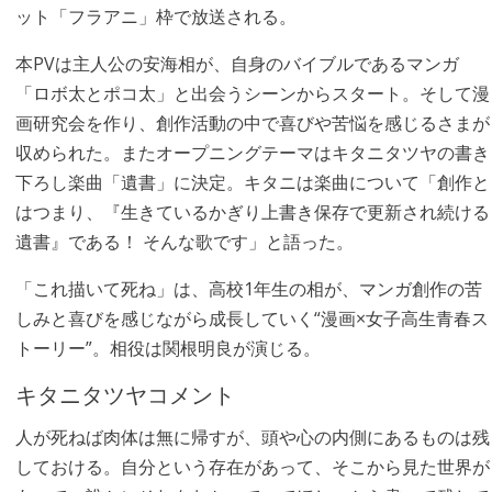
ット「フラアニ」枠で放送される。
本PVは主人公の安海相が、自身のバイブルであるマンガ
「ロボ太とポコ太」と出会うシーンからスタート。そして漫
画研究会を作り、創作活動の中で喜びや苦悩を感じるさまが
収められた。またオープニングテーマはキタニタツヤの書き
下ろし楽曲「遺書」に決定。キタニは楽曲について「創作と
はつまり、『生きているかぎり上書き保存で更新され続ける
遺書』である！ そんな歌です」と語った。
「これ描いて死ね」は、高校1年生の相が、マンガ創作の苦
しみと喜びを感じながら成長していく“漫画×女子高生青春ス
トーリー”。相役は関根明良が演じる。
キタニタツヤコメント
人が死ねば肉体は無に帰すが、頭や心の内側にあるものは残
しておける。自分という存在があって、そこから見た世界が