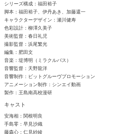
シリーズ構成：福田裕子
脚本：福田裕子、伊丹あき、加藤還一
キャラクターデザイン：瀬川健寿
色彩設計：柳澤久美子
美術監督：春日礼児
撮影監督：浜尾繁光
編集：肥田文
音楽：堤博明（ミラクルバス）
音響監督：天野龍洋
音響制作：ビットグルーヴプロモーション
アニメーション制作：シンエイ動画
製作：王島南高校漫研
キャスト
安海相：関根明良
手島零：早見沙織
藤森心：仁見紗綾