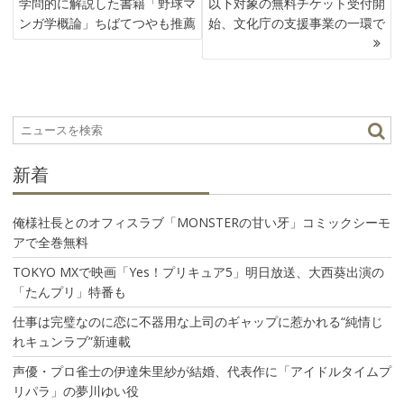
学問的に解説した書籍「野球マ
以下対象の無料チケット受付開
ナ
ンガ学概論」ちばてつやも推薦
始、文化庁の支援事業の一環で
ビ
ゲ
ー
シ
ョ
ン
新着
俺様社長とのオフィスラブ「MONSTERの甘い牙」コミックシーモ
アで全巻無料
TOKYO MXで映画「Yes！プリキュア5」明日放送、大西葵出演の
「たんプリ」特番も
仕事は完璧なのに恋に不器用な上司のギャップに惹かれる“純情じ
れキュンラブ”新連載
声優・プロ雀士の伊達朱里紗が結婚、代表作に「アイドルタイムプ
リパラ」の夢川ゆい役