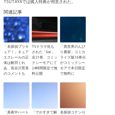
TSUTAYAでは購入特典が用意された。
関連記事
「名探偵プリキ
TVドラマ化も
「異世界のんび
ュア！」キュア
された「liar」
り農家」コミカ
エクレールの正
全21巻、コミッ
ライズ版16巻分
体は帆羽くれ
クシーモアにて
がコミックシー
あ、長谷川育美
24時間限定で無
モアで本日限定
のコメントも
料公開
で無料に
「真夜中ハート
「でかすぎて解
名探偵コナン×J