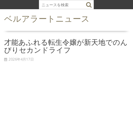
S
k
ベルアラートニュース
i
p
t
o
才能あふれる転生令嬢が新天地でのん
c
びりセカンドライフ
o
n
2026年4月17日
t
e
n
t