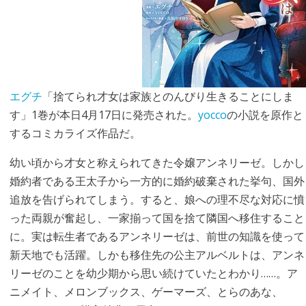
エグチ
「捨てられ才女は家族とのんびり生きることにしま
す」1巻が本日4月17日に発売された。
yocco
の小説を原作と
するコミカライズ作品だ。
幼い頃から才女と称えられてきた令嬢アンネリーゼ。しかし
婚約者である王太子から一方的に婚約破棄された挙句、国外
追放を告げられてしまう。すると、娘への理不尽な対応に憤
った両親が奮起し、一家揃って国を捨て隣国へ移住すること
に。実は転生者であるアンネリーゼは、前世の知識を使って
新天地でも活躍。しかも移住先の公主アルベルトは、アンネ
リーゼのことを幼少期から思い続けていたとわかり……。ア
ニメイト、メロンブックス、ゲーマーズ、とらのあな、