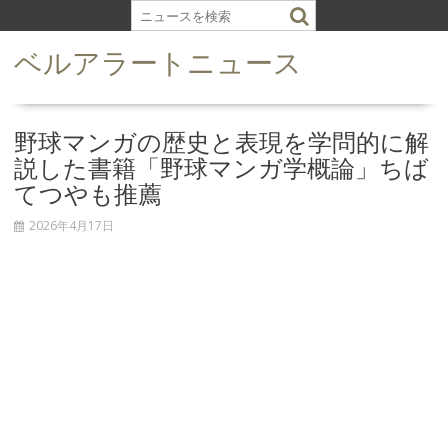
S
k
ベルアラートニュース
i
p
t
o
野球マンガの歴史と表現を学問的に解
c
説した書籍「野球マンガ学概論」ちば
o
てつやも推薦
n
t
2026年4月17日
e
n
t