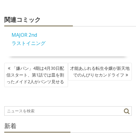
関連コミック
MAJOR 2nd
ラストイニング
投
「嫌パン」4期は4月30日配
才能あふれる転生令嬢が新天地
稿
信スタート、第1話では皿を割
でのんびりセカンドライフ
ナ
ったメイド2人がパンツ見せる
ビ
ゲ
ー
シ
ョ
ン
新着