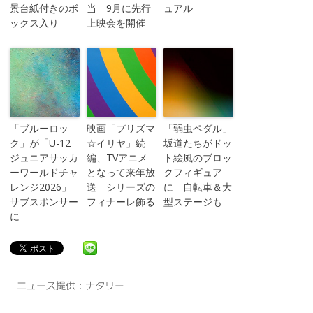
景台紙付きのボ
当 9月に先行
ュアル
ックス入り
上映会を開催
「ブルーロッ
映画「プリズマ
「弱虫ペダル」
ク」が「U-12
☆イリヤ」続
坂道たちがドッ
ジュニアサッカ
編、TVアニメ
ト絵風のブロッ
ーワールドチャ
となって来年放
クフィギュア
レンジ2026」
送 シリーズの
に 自転車＆大
サブスポンサー
フィナーレ飾る
型ステージも
に