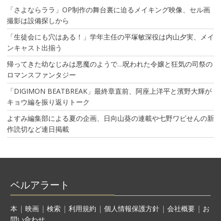
「さよならララ」OP制作の舞台裏に迫るメイキング映像、セル画
撮影は設備探しから
「生徒会にも穴はある！」学年主任の平塚敏深役は内山夕実、メイ
ンキャスト出揃う
帰ってきた幼なじみは悪魔のようで…呪われた令嬢と狂気の司祭の
ロマンスファンタジー
「DIGIMON BEATBREAK」最終章直前、阿座上洋平と濱野大輝が
キョウ編を振り返りトーク
よすみ編集部による夏の企画、日向山葵の連載や七野ワビせんの新
作読切など連日掲載
ベルアラート
本
|
映画
|
検索
|
利用規約
|
個人情報保護方針
|
会社概要
|
お
問い合わせ