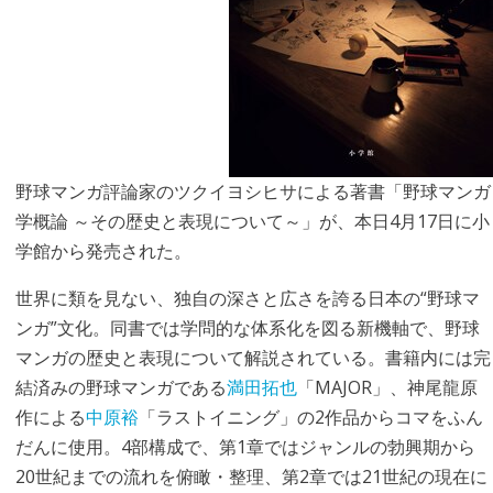
野球マンガ評論家のツクイヨシヒサによる著書「野球マンガ
学概論 ～その歴史と表現について～」が、本日4月17日に小
学館から発売された。
世界に類を見ない、独自の深さと広さを誇る日本の“野球マ
ンガ”文化。同書では学問的な体系化を図る新機軸で、野球
マンガの歴史と表現について解説されている。書籍内には完
結済みの野球マンガである
満田拓也
「MAJOR」、神尾龍原
作による
中原裕
「ラストイニング」の2作品からコマをふん
だんに使用。4部構成で、第1章ではジャンルの勃興期から
20世紀までの流れを俯瞰・整理、第2章では21世紀の現在に