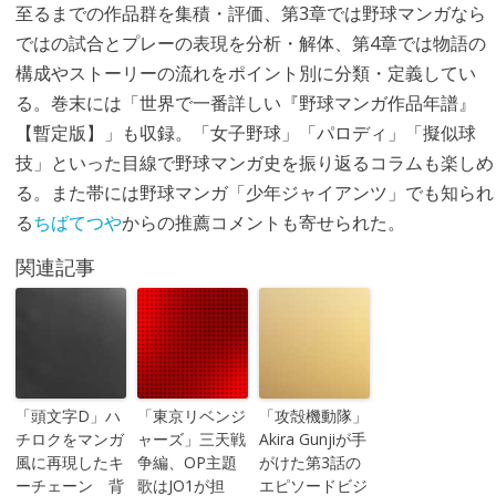
至るまでの作品群を集積・評価、第3章では野球マンガなら
ではの試合とプレーの表現を分析・解体、第4章では物語の
構成やストーリーの流れをポイント別に分類・定義してい
る。巻末には「世界で一番詳しい『野球マンガ作品年譜』
【暫定版】」も収録。「女子野球」「パロディ」「擬似球
技」といった目線で野球マンガ史を振り返るコラムも楽しめ
る。また帯には野球マンガ「少年ジャイアンツ」でも知られ
る
ちばてつや
からの推薦コメントも寄せられた。
関連記事
「頭文字D」ハ
「東京リベンジ
「攻殻機動隊」
チロクをマンガ
ャーズ」三天戦
Akira Gunjiが手
風に再現したキ
争編、OP主題
がけた第3話の
ーチェーン 背
歌はJO1が担
エピソードビジ