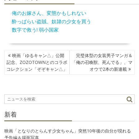
俺のお嫁さん、変態かもしれない
酔っぱらい盗賊、奴隷の少女を買う
数字で救う! 弱小国家
投
映画「ゆるキャン△」公開
完璧体型の女装男子マンガ＆
稿
記念、ZOZOTOWNとのコラボ
「俺の召喚獣、死んでる」、マ
ナ
コレクション「ぞぞキャン△」
オウで2本の新連載
ビ
ゲ
ー
シ
ョ
ン
新着
映画「となりのとらんす少女ちゃん」突然10年後の自分が現れる
予告編＆場面写真