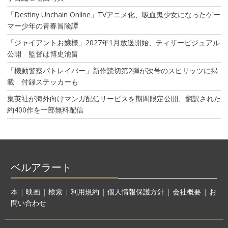
「Destiny Unchain Online」TVアニメ化、吸血鬼少女になったゲー
マー少年の青春冒険譚
「ジャイアントお嬢様」2027年1月放送開始、ティザービジュアル
公開 監督は博史池畠
「機動警察パトレイバー」新作読切第2弾が次号のスピリッツに掲
載 付録ステッカーも
集英社が海外向けマンガ配信サービスを期間限定公開、翻訳された
約400作を一部無料配信
ベルアラート
本
|
映画
|
検索
|
利用規約
|
個人情報保護方針
|
会社概要
|
お
問い合わせ