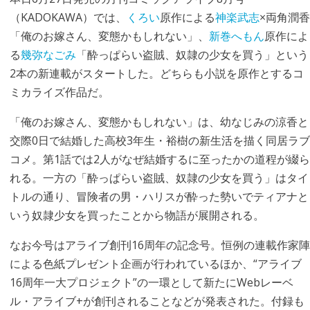
（KADOKAWA）では、
くろい
原作による
神楽武志
×両角潤香
「俺のお嫁さん、変態かもしれない」、
新巻へもん
原作によ
る
幾弥なごみ
「酔っぱらい盗賊、奴隷の少女を買う」という
2本の新連載がスタートした。どちらも小説を原作とするコ
ミカライズ作品だ。
「俺のお嫁さん、変態かもしれない」は、幼なじみの涼香と
交際0日で結婚した高校3年生・裕樹の新生活を描く同居ラブ
コメ。第1話では2人がなぜ結婚するに至ったかの道程が綴ら
れる。一方の「酔っぱらい盗賊、奴隷の少女を買う」はタイ
トルの通り、冒険者の男・ハリスが酔った勢いでティアナと
いう奴隷少女を買ったことから物語が展開される。
なお今号はアライブ創刊16周年の記念号。恒例の連載作家陣
による色紙プレゼント企画が行われているほか、“アライブ
16周年一大プロジェクト”の一環として新たにWebレーベ
ル・アライブ+が創刊されることなどが発表された。付録も