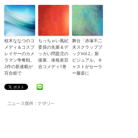
椋木ななつのコ
ちっちゃい風紀
舞台「赤塚不二
メディ＆コスプ
委員の先輩＆デ
夫スクラップブ
レイヤーのカメ
ッカい問題児の
ックVol.2」新
ラマン争奪戦、
後輩、体格差百
ビジュアル、キ
2作の新連載が
合コメディ1巻
ャストがセーラ
百合姫で
ー服姿に