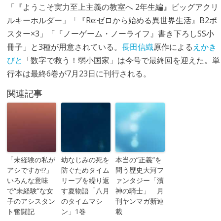
「『ようこそ実力至上主義の教室へ 2年生編』ビッグアクリ
ルキーホルダー」「『Re:ゼロから始める異世界生活』B2ポ
スター×3」「『ノーゲーム・ノーライフ』書き下ろしSS小
冊子」と3種が用意されている。
長田信織
原作による
えかき
びと
「数字で救う！弱小国家」は今号で最終回を迎えた。単
行本は最終6巻が7月23日に刊行される。
関連記事
「未経験の私が
幼なじみの死を
本当の“正義”を
アシですか!?」
防ぐためタイム
問う歴史大河フ
いろんな意味
リープを繰り返
ァンタジー「瀆
で“未経験”な女
す夏物語「八月
神の騎士」 月
子のアシスタン
のタイムマシ
刊ヤンマガ新連
ト奮闘記
ン」1巻
載