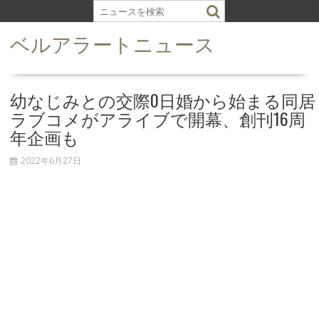
S
k
ベルアラートニュース
i
p
t
o
幼なじみとの交際0日婚から始まる同居
c
ラブコメがアライブで開幕、創刊16周
o
年企画も
n
t
2022年6月27日
e
n
t