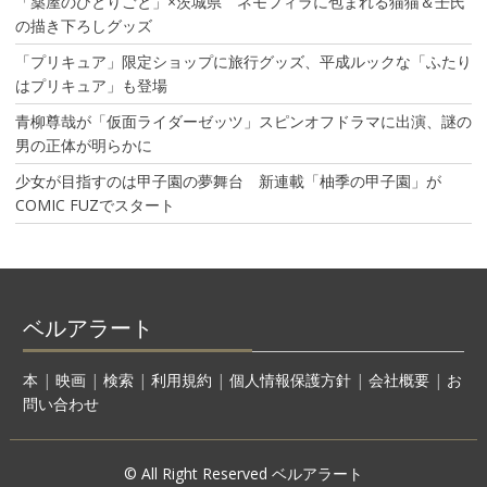
「薬屋のひとりごと」×茨城県 ネモフィラに包まれる猫猫＆壬氏
の描き下ろしグッズ
「プリキュア」限定ショップに旅行グッズ、平成ルックな「ふたり
はプリキュア」も登場
青柳尊哉が「仮面ライダーゼッツ」スピンオフドラマに出演、謎の
男の正体が明らかに
少女が目指すのは甲子園の夢舞台 新連載「柚季の甲子園」が
COMIC FUZでスタート
ベルアラート
本
|
映画
|
検索
|
利用規約
|
個人情報保護方針
|
会社概要
|
お
問い合わせ
© All Right Reserved ベルアラート