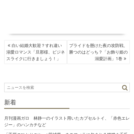
投
白い結婚大歓迎？すれ違い
プライドを懸けた夜の攻防戦、
稿
溺愛ロマンス「旦那様、ビジネ
勝つのはどっち？「お飾り姫の
ナ
スライクに行きましょう！」
溺愛計画」1巻
ビ
ゲ
ー
シ
ョ
ン
新着
月刊漫画ガロ 林静一のイラスト用いたカプセルトイ、「赤色エレ
ジー」のハンカチなど