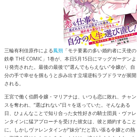
三輪有利佳原作による
鳳朔
「モテ要素の多い婚約者に天使の
鉄拳 THE COMIC」1巻が、本日5月15日にマッグガーデンよ
り発売された。最後の最後で“選んでもらえない”令嬢が、自
分の手で幸せを掴もうと歩み出す立場逆転ラブドラマが展開
される。
王宮で働く伯爵令嬢・マリアナは、いつも恋に敗れ、チャン
スを奪われ、“選ばれない”日々を送っていた。そんなある
日、ひょんなことで知り合った女性好きの騎士団員・ヴァレ
ンタインに猛アプローチを受けた彼女は、彼と婚約すること
に。しかしヴァレンタインが“妹分”だと言い張る令嬢との熱