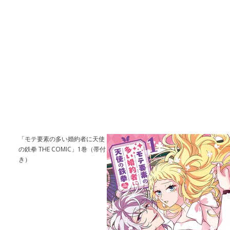
「モテ要素の多い婚約者に天使
の鉄拳 THE COMIC」1巻（帯付
き）