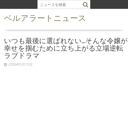
S
k
ベルアラートニュース
i
p
t
o
いつも最後に選ばれない…そんな令嬢が
c
幸せを掴むために立ち上がる立場逆転
o
ラブドラマ
n
t
2026年5月15日
e
n
t