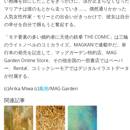
い抱擁を目にしたことをきっかけに、涙が止まらなくなった
マリアナは彼のもとから去っていき……。偶然通りかかった
人気女性作家・モリーとの出会いがきっかけで、彼女は自分
の幸せを自分で掴もうと奮起する。
「モテ要素の多い婚約者に天使の鉄拳 THE COMIC」は三輪
のライトノベルのコミカライズ。MAGKANで連載中だ。単
行本の発売を記念して、マッグガーデン特約店、MAG
Garden Online Store、その他全国の一部書店ではペーパ
ー、Renta!、コミックシーモアではデジタルイラストデータ
が付属する。
(c)Arika Miwa (c)
鳳朔
/MAG Garden
関連記事