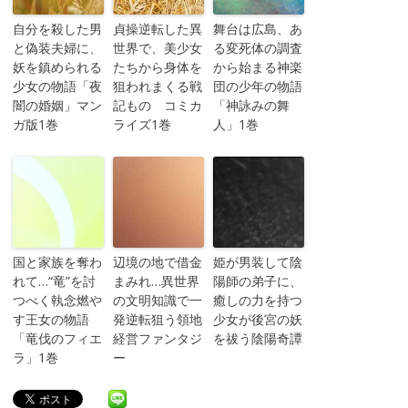
自分を殺した男
貞操逆転した異
舞台は広島、あ
と偽装夫婦に、
世界で、美少女
る変死体の調査
妖を鎮められる
たちから身体を
から始まる神楽
少女の物語「夜
狙われまくる戦
団の少年の物語
闇の婚姻」マン
記もの コミカ
「神詠みの舞
ガ版1巻
ライズ1巻
人」1巻
国と家族を奪わ
辺境の地で借金
姫が男装して陰
れて…“竜”を討
まみれ…異世界
陽師の弟子に、
つべく執念燃や
の文明知識で一
癒しの力を持つ
す王女の物語
発逆転狙う領地
少女が後宮の妖
「竜伐のフィエ
経営ファンタジ
を祓う陰陽奇譚
ラ」1巻
ー