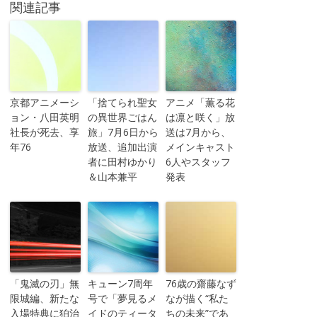
関連記事
京都アニメーシ
「捨てられ聖女
アニメ「薫る花
ョン・八田英明
の異世界ごはん
は凛と咲く」放
社長が死去、享
旅」7月6日から
送は7月から、
年76
放送、追加出演
メインキャスト
者に田村ゆかり
6人やスタッフ
＆山本兼平
発表
「鬼滅の刃」無
キューン7周年
76歳の齋藤なず
限城編、新たな
号で「夢見るメ
なが描く“私た
入場特典に狛治
イドのティータ
ちの未来”であ