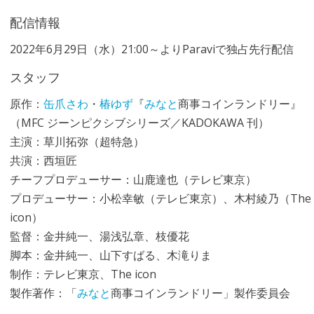
配信情報
2022年6月29日（水）21:00～よりParaviで独占先行配信
スタッフ
原作：
缶爪さわ
・
椿ゆず
『
みなと
商事コインランドリー』
（MFC ジーンピクシブシリーズ／KADOKAWA 刊）
主演：草川拓弥（超特急）
共演：西垣匠
チーフプロデューサー：山鹿達也（テレビ東京）
プロデューサー：小松幸敏（テレビ東京）、木村綾乃（The
icon）
監督：金井純一、湯浅弘章、枝優花
脚本：金井純一、山下すばる、木滝りま
制作：テレビ東京、The icon
製作著作：「
みなと
商事コインランドリー」製作委員会