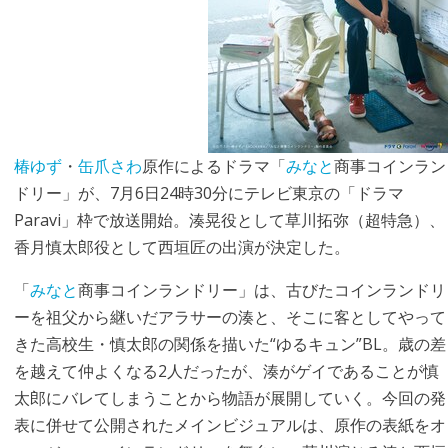
椿ゆず
・
缶爪さわ
原作によるドラマ「
みなと
商事コインラン
ドリー」が、7月6日24時30分にテレビ東京の「ドラマ
Paravi」枠で放送開始。湊晃役として草川拓弥（超特急）、
香月慎太郎役として西垣匠の出演が決定した。
「
みなと
商事コインランドリー」は、古びたコインランドリ
ーを祖父から継いだアラサーの湊と、そこに客としてやって
きた高校生・慎太郎の関係を描いた“ゆるキュン”BL。歳の差
を越えて仲よくなる2人だったが、湊がゲイであることが慎
太郎にバレてしまうことから物語が展開していく。今回の発
表に併せて公開されたメインビジュアルは、原作の表紙をオ