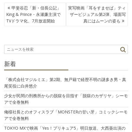
投
甲斐谷忍「新・信長公記」
実写映画「耳をすませば」ティ
稿
King & Prince・永瀬廉主演で
ザービジュアル第2弾、場面写
ナ
TVドラマ化、7月放送開始
真にはムーンの姿も
ビ
ゲ
ー
シ
ョ
ン
新着
「株式会社マジルミエ」第2期、無戸籍で経歴不明の謎多き男・真
尾笑役に白井悠介
少女が民間の刑務所からの脱獄を目指す「脱獄のカザリヤ」シーモ
アで全巻無料
俺様社長とのオフィスラブ「MONSTERの甘い牙」コミックシーモ
アで全巻無料
TOKYO MXで映画「Yes！プリキュア5」明日放送、大西葵出演の