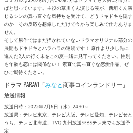
コミカルな2人の掛け合いの部分はドラマでも大切に描けれ
ばと思っています。主役の草川くん演じる湊が、西垣くん演
じるシンの真っ直ぐな気持ちを受けて、どうドキドキを隠す
のか！その反応を想像しただけで今から楽しみで仕方ありま
せん。
そして原作ではまだ描かれていないドラマオリジナル部分の
展開もドキドキとハラハラの連続です！ 原作より少し先に
進んだ2人の行く末をこの夏一緒に見守ってください。性別
も年齢も恋には関係ない！ 素直で真っ直ぐな恋愛作品、ぜ
ひご期待ください。
ドラマ PARAVI「
みなと
商事コインランドリー」
放送情報
放送日時：2022年7月6日（水）24:30～
放送局：テレビ東京、テレビ大阪、テレビ愛知、テレビせと
うち、テレビ北海道、TVQ 九州放送※BSテレ東でも放送予
定