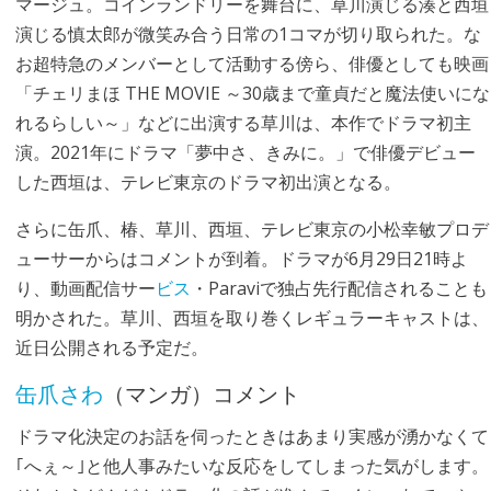
マージュ。コインランドリーを舞台に、草川演じる湊と西垣
演じる慎太郎が微笑み合う日常の1コマが切り取られた。な
お超特急のメンバーとして活動する傍ら、俳優としても映画
「チェリまほ THE MOVIE ～30歳まで童貞だと魔法使いにな
れるらしい～」などに出演する草川は、本作でドラマ初主
演。2021年にドラマ「夢中さ、きみに。」で俳優デビュー
した西垣は、テレビ東京のドラマ初出演となる。
さらに缶爪、椿、草川、西垣、テレビ東京の小松幸敏プロデ
ューサーからはコメントが到着。ドラマが6月29日21時よ
り、動画配信サー
ビス
・Paraviで独占先行配信されることも
明かされた。草川、西垣を取り巻くレギュラーキャストは、
近日公開される予定だ。
缶爪さわ
（マンガ）コメント
ドラマ化決定のお話を伺ったときはあまり実感が湧かなくて
｢へぇ～｣と他人事みたいな反応をしてしまった気がします。