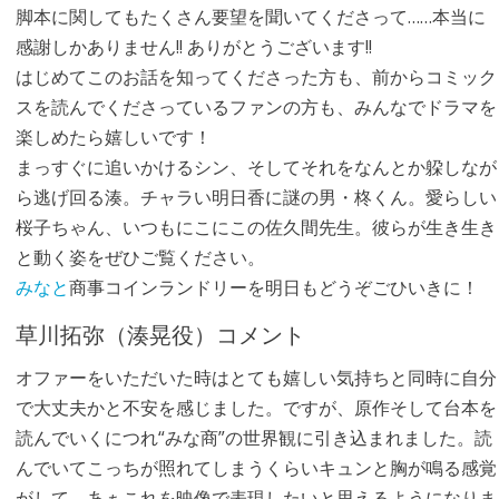
脚本に関してもたくさん要望を聞いてくださって……本当に
感謝しかありません!! ありがとうございます!!
はじめてこのお話を知ってくださった方も、前からコミック
スを読んでくださっているファンの方も、みんなでドラマを
楽しめたら嬉しいです！
まっすぐに追いかけるシン、そしてそれをなんとか躱しなが
ら逃げ回る湊。チャラい明日香に謎の男・柊くん。愛らしい
桜子ちゃん、いつもにこにこの佐久間先生。彼らが生き生き
と動く姿をぜひご覧ください。
みなと
商事コインランドリーを明日もどうぞごひいきに！
草川拓弥（湊晃役）コメント
オファーをいただいた時はとても嬉しい気持ちと同時に自分
で大丈夫かと不安を感じました。ですが、原作そして台本を
読んでいくにつれ“みな商”の世界観に引き込まれました。読
んでいてこっちが照れてしまうくらいキュンと胸が鳴る感覚
がして、あぁこれを映像で表現したいと思えるようになりま