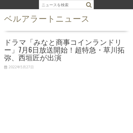
S
k
ベルアラートニュース
i
p
t
o
ドラマ「みなと商事コインランドリ
c
ー」7月6日放送開始！超特急・草川拓
o
弥、西垣匠が出演
n
t
2022年5月27日
e
n
t