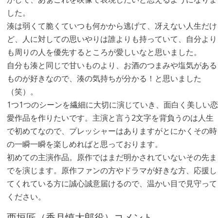
した。
湊は弱くて脆くていつも何かから逃げて、冴えない人生だけ
ど、人に対しての思いやりは誰よりも持っていて、自分より
も周りの人を優先するところが愛しいなと思いました。
自分も湊と同じで甘いものより、お酒のつまみや塩気がある
ものが好きなので、湊の気持ちが分かる！と思いました
（笑）。
1つ1つのシーンを繊細に大切に演じていき、面白く美しい恋
愛作品を作りたいです。主演と言う2文字を背負うのは人生
で初めてなので、プレッシャーはありますがとにかくその時
の一瞬一瞬を楽しめればと思っております。
初めての主演作品。原作ではまだ明かされていないその先ま
でを演じます。原作ファンの方やドラマが好きな方、応援し
てくれている方に誠心誠意届けるので、温かい目で見守って
ください。
西垣匠（香月慎太郎役）コメント