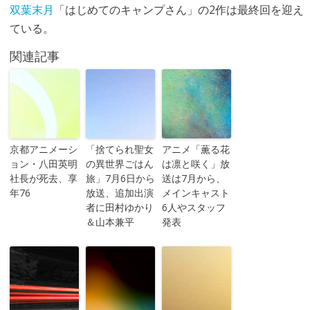
双葉末月
「はじめてのキャンプさん」の2作は最終回を迎え
ている。
関連記事
京都アニメーシ
「捨てられ聖女
アニメ「薫る花
ョン・八田英明
の異世界ごはん
は凛と咲く」放
社長が死去、享
旅」7月6日から
送は7月から、
年76
放送、追加出演
メインキャスト
者に田村ゆかり
6人やスタッフ
＆山本兼平
発表