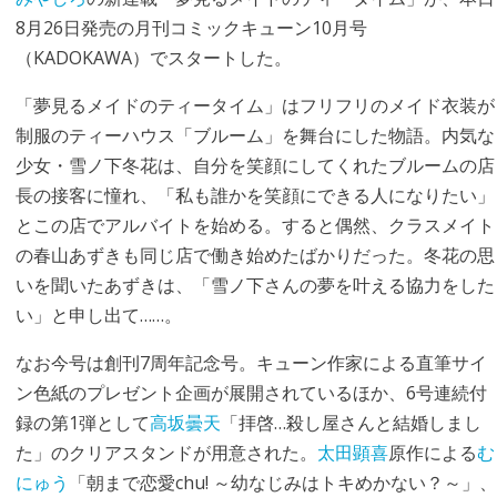
8月26日発売の月刊コミックキューン10月号
（KADOKAWA）でスタートした。
「夢見るメイドのティータイム」はフリフリのメイド衣装が
制服のティーハウス「ブルーム」を舞台にした物語。内気な
少女・雪ノ下冬花は、自分を笑顔にしてくれたブルームの店
長の接客に憧れ、「私も誰かを笑顔にできる人になりたい」
とこの店でアルバイトを始める。すると偶然、クラスメイト
の春山あずきも同じ店で働き始めたばかりだった。冬花の思
いを聞いたあずきは、「雪ノ下さんの夢を叶える協力をした
い」と申し出て……。
なお今号は創刊7周年記念号。キューン作家による直筆サイ
ン色紙のプレゼント企画が展開されているほか、6号連続付
録の第1弾として
高坂曇天
「拝啓…殺し屋さんと結婚しまし
た」のクリアスタンドが用意された。
太田顕喜
原作による
む
にゅう
「朝まで恋愛chu! ～幼なじみはトキめかない？～」、