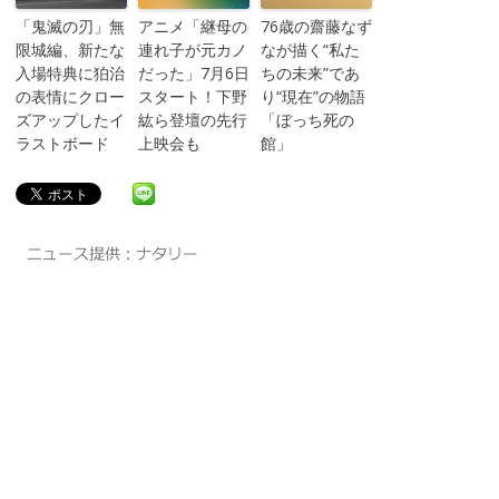
「鬼滅の刃」無
アニメ「継母の
76歳の齋藤なず
限城編、新たな
連れ子が元カノ
なが描く“私た
入場特典に狛治
だった」7月6日
ちの未来”であ
の表情にクロー
スタート！下野
り“現在”の物語
ズアップしたイ
紘ら登壇の先行
「ぼっち死の
ラストボード
上映会も
館」