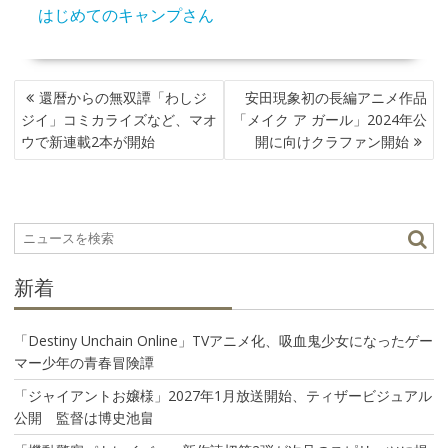
はじめてのキャンプさん
投
還暦からの無双譚「わしジ
安田現象初の長編アニメ作品
稿
ジイ」コミカライズなど、マオ
「メイク ア ガール」2024年公
ナ
ウで新連載2本が開始
開に向けクラファン開始
ビ
ゲ
ー
シ
ョ
ン
新着
「Destiny Unchain Online」TVアニメ化、吸血鬼少女になったゲー
マー少年の青春冒険譚
「ジャイアントお嬢様」2027年1月放送開始、ティザービジュアル
公開 監督は博史池畠