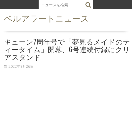
S
k
ベルアラートニュース
i
p
t
o
キューン7周年号で「夢見るメイドのテ
c
ィータイム」開幕、6号連続付録にクリ
o
アスタンド
n
t
2022年8月26日
e
n
t