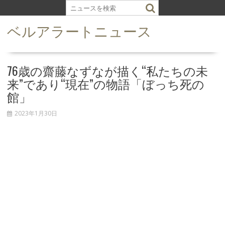
S
k
ベルアラートニュース
i
p
t
o
76歳の齋藤なずなが描く“私たちの未
c
来”であり“現在”の物語「ぼっち死の
o
館」
n
t
2023年1月30日
e
n
t