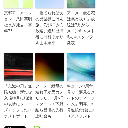
京都アニメーシ
「捨てられ聖女
アニメ「薫る花
ョン・八田英明
の異世界ごはん
は凛と咲く」放
社長が死去、享
旅」7月6日から
送は7月から、
年76
放送、追加出演
メインキャスト
者に田村ゆかり
6人やスタッフ
＆山本兼平
発表
「鬼滅の刃」無
アニメ「継母の
キューン7周年
限城編、新たな
連れ子が元カノ
号で「夢見るメ
入場特典に狛治
だった」7月6日
イドのティータ
の表情にクロー
スタート！下野
イム」開幕、6
ズアップしたイ
紘ら登壇の先行
号連続付録にク
ラストボード
上映会も
リアスタンド