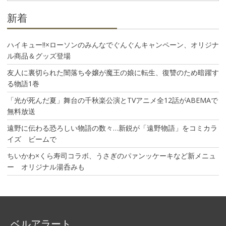
ン
新着
ハイキュー!!×ローソンのみんなでぐんぐんキャンペーン、オリジナ
ル商品＆グッズ登場
友人に裏切られた闇落ち令嬢が魔王の娘に転生、復讐のため暗躍す
る物語1巻
「光が死んだ夏」舞台の千秋楽公演とTVアニメ全12話がABEMAで
無料放送
遠野に伝わる恐ろしい物語の数々…新鋭が「遠野物語」をコミカラ
イズ ビームで
ちいかわ×くら寿司コラボ、うさぎのパァンッケーキなど新メニュ
ー オリジナル湯呑みも
ベルアラート