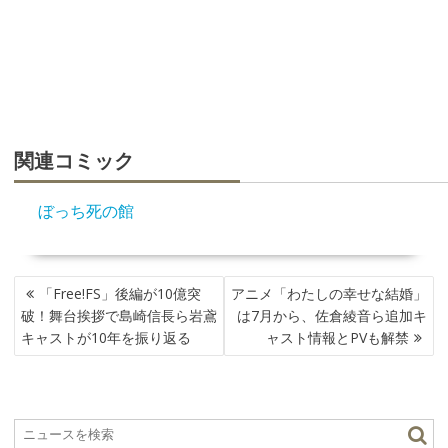
関連コミック
ぼっち死の館
投
「Free!FS」後編が10億突
アニメ「わたしの幸せな結婚」
稿
破！舞台挨拶で島崎信長ら岩鳶
は7月から、佐倉綾音ら追加キ
ナ
キャストが10年を振り返る
ャスト情報とPVも解禁
ビ
ゲ
ー
シ
ョ