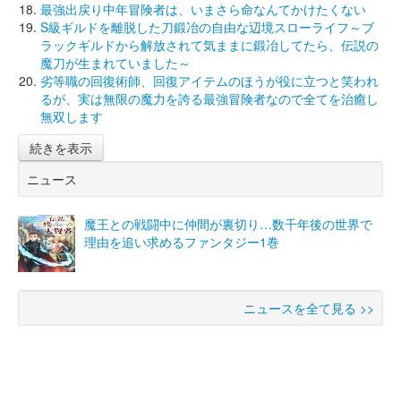
最強出戻り中年冒険者は、いまさら命なんてかけたくない
S級ギルドを離脱した刀鍛冶の自由な辺境スローライフ～ブ
ラックギルドから解放されて気ままに鍛冶してたら、伝説の
魔刀が生まれていました～
劣等職の回復術師、回復アイテムのほうが役に立つと笑われ
るが、実は無限の魔力を誇る最強冒険者なので全てを治癒し
無双します
続きを表示
ニュース
魔王との戦闘中に仲間が裏切り…数千年後の世界で
理由を追い求めるファンタジー1巻
ニュースを全て見る >>