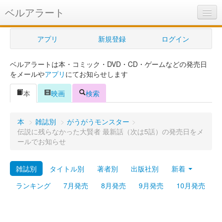
ベルアラート
ベルアラートとは
アプリ
新規登録
ログイン
ヘルプ
ベルアラートは本・コミック・DVD・CD・ゲームなどの発売日
新規登録
をメールや
アプリ
にてお知らせします
ログイン
本
映画
検索
Myカレンダー
本
>
雑誌別
>
がうがうモンスター
>
購入管理
伝説に残らなかった大賢者 最新話（次は5話）の発売日をメ
ールでお知らせ
Myシェルフ
雑誌別
タイトル別
著者別
出版社別
新着
プレミアム
ランキング
7月発売
8月発売
9月発売
10月発売