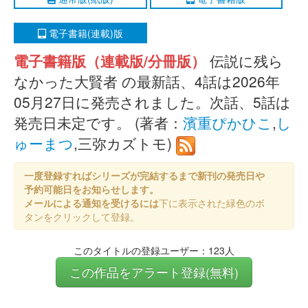
電子書籍(連載)版
電子書籍版（連載版/分冊版）
伝説に残ら
なかった大賢者 の最新話、4話は2026年
05月27日に発売されました。次話、5話は
発売日未定です。 (著者：
濱重ぴかひこ
,
し
ゅーまつ
,三弥カズトモ)
一度登録すればシリーズが完結するまで新刊の発売日や
予約可能日をお知らせします。
メールによる通知を受けるには
下に表示された緑色のボ
タンをクリックして登録。
このタイトルの登録ユーザー：123人
この作品をアラート登録(無料)