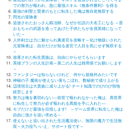
での努力が報われ、急に最強スキル《無条件勝利》を得る
最強の剣聖と賢者のもとに転生した俺は無自覚無双する
閃光の冒険者
追放されたおっさん鍛冶師、なぜか伝説の大名工になる ～昔
おもちゃの武器を造ってあげた子供たちが全員英雄になって
いた～
人外剣士は力に魅せられ裏迷宮を攻略す～化け物扱いされた
元冒険者は、自分だけが知る迷宮で人目を気にせず無双する
～
放逐された転生貴族は、自由にやらせてもらいます
英雄ブランの人生計画～第二の人生は雑用係でお願いします
～
ファンタジーは知らないけれど、何やら規格外みたいです
神秘の子 魔術が使えない落ちこぼれ、数秘術で成り上がる
辺境領主は大貴族に成り上がる! チート知識でのびのび領地
経営します
努力は俺を裏切れない―前世で報われなかった俺は、異世界
に転生して努力が必ず報われる異能を手に入れた―
モブだけど最強を目指します! ～ゲーム世界に転生した俺は
自由に強さを追い求める～
使えないと追い出された生活魔法使い、無限の魔力で生活無
双～火力役?いいえ、サポート役です～