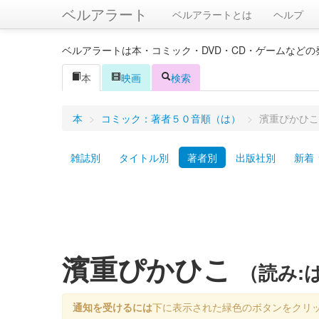
ベルアラート
ベルアラートとは
ヘルプ
ベルアラートは本・コミック・DVD・CD・ゲームなど
本
映画
検索
本
>
コミック：著者５０音順（は）
>
濱重ぴかひこ
雑誌別
タイトル別
著者別
出版社別
新着
濱重ぴかひこ
（読み:
通知を受けるには
下に表示された緑色のボタンをクリ