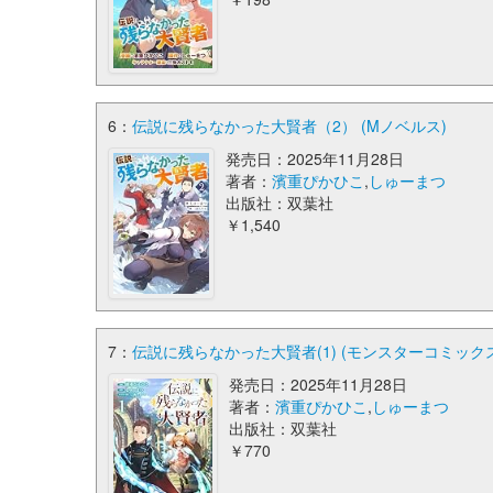
6：
伝説に残らなかった大賢者（2） (Mノベルス)
発売日：2025年11月28日
著者：
濱重ぴかひこ
,
しゅーまつ
出版社：双葉社
￥1,540
7：
伝説に残らなかった大賢者(1) (モンスターコミックス
発売日：2025年11月28日
著者：
濱重ぴかひこ
,
しゅーまつ
出版社：双葉社
￥770