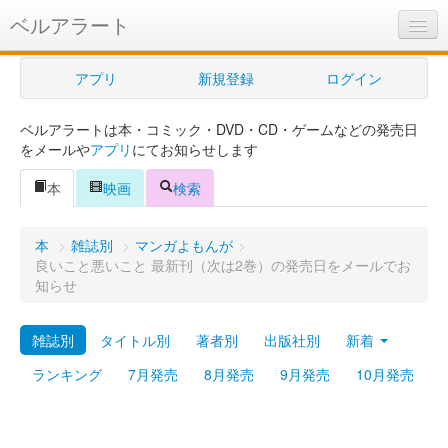
ベルアラート
ベルアラートとは
アプリ
新規登録
ログイン
ヘルプ
ベルアラートは本・コミック・DVD・CD・ゲームなどの発売日
新規登録
をメールや
アプリ
にてお知らせします
ログイン
本
映画
検索
Myカレンダー
本
>
雑誌別
>
マンガよもんが
>
購入管理
良いこと悪いこと 最新刊（次は2巻）の発売日をメールでお
知らせ
Myシェルフ
雑誌別
タイトル別
著者別
出版社別
新着
プレミアム
ランキング
7月発売
8月発売
9月発売
10月発売