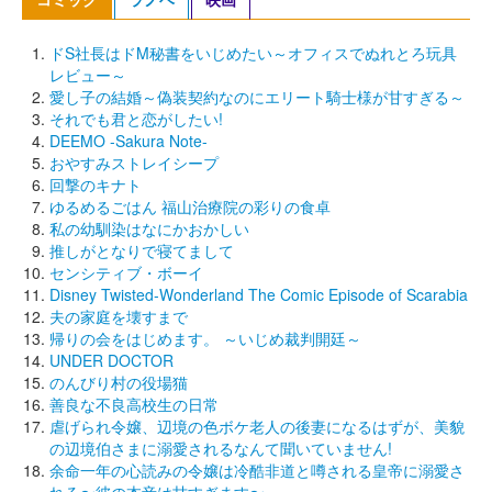
ドS社長はドM秘書をいじめたい～オフィスでぬれとろ玩具
レビュー～
愛し子の結婚～偽装契約なのにエリート騎士様が甘すぎる～
それでも君と恋がしたい!
DEEMO -Sakura Note-
おやすみストレイシープ
回撃のキナト
ゆるめるごはん 福山治療院の彩りの食卓
私の幼馴染はなにかおかしい
推しがとなりで寝てまして
センシティブ・ボーイ
Disney Twisted-Wonderland The Comic Episode of Scarabia
夫の家庭を壊すまで
帰りの会をはじめます。 ～いじめ裁判開廷～
UNDER DOCTOR
のんびり村の役場猫
善良な不良高校生の日常
虐げられ令嬢、辺境の色ボケ老人の後妻になるはずが、美貌
の辺境伯さまに溺愛されるなんて聞いていません!
余命一年の心読みの令嬢は冷酷非道と噂される皇帝に溺愛さ