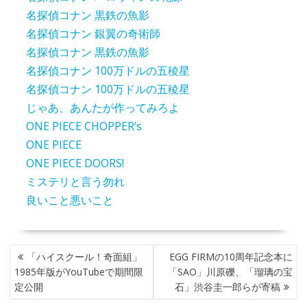
名探偵コナン 黒鉄の魚影
名探偵コナン 銀翼の奇術師
名探偵コナン 黒鉄の魚影
名探偵コナン 100万ドルの五稜星
名探偵コナン 100万ドルの五稜星
じゃあ、あんたが作ってみろよ
ONE PIECE CHOPPER’s
ONE PIECE
ONE PIECE DOORS!
ミステリと言う勿れ
良いこと悪いこと
投
「ハイスクール！奇面組」
EGG FIRMの10周年記念本に
稿
1985年版がYouTubeで期間限
「SAO」川原礫、「瑠璃の宝
ナ
定公開
石」渋谷圭一郎らが寄稿
ビ