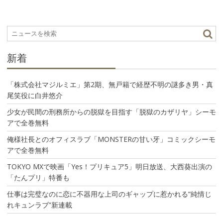
ゲ
ー
シ
ョ
ン
新着
「株式会社マジルミエ」第2期、無戸籍で経歴不明の謎多き男・真
尾笑役に白井悠介
少女が民間の刑務所からの脱獄を目指す「脱獄のカザリヤ」シーモ
アで全巻無料
俺様社長とのオフィスラブ「MONSTERの甘い牙」コミックシーモ
アで全巻無料
TOKYO MXで映画「Yes！プリキュア5」明日放送、大西葵出演の
「たんプリ」特番も
仕事は完璧なのに恋に不器用な上司のギャップに惹かれる“純情じ
れキュンラブ”新連載