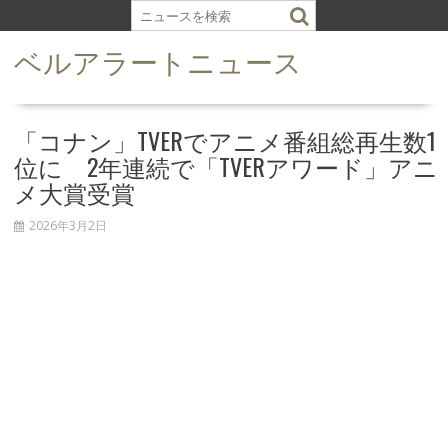
S
k
ベルアラートニュース
i
p
t
o
「コナン」TVERでアニメ番組総再生数1
c
位に 2年連続で「TVERアワード」アニ
o
メ大賞受賞
n
t
2026年3月2日
e
n
t