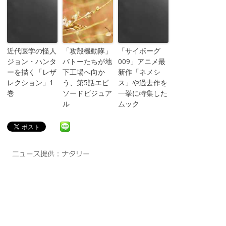
近代医学の怪人
「攻殻機動隊」
「サイボーグ
ジョン・ハンタ
バトーたちが地
009」アニメ最
ーを描く「レザ
下工場へ向か
新作「ネメシ
レクション」1
う、第5話エピ
ス」や過去作を
巻
ソードビジュア
一挙に特集した
ル
ムック