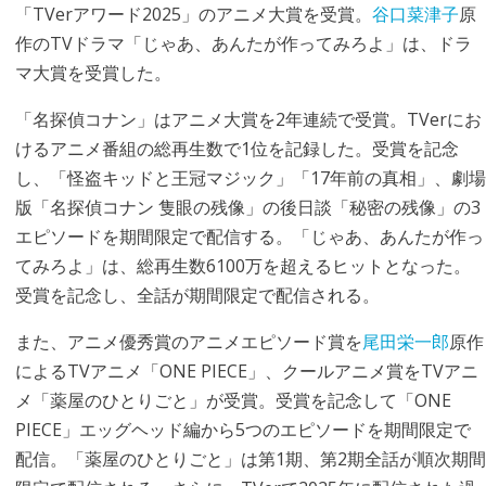
「TVerアワード2025」のアニメ大賞を受賞。
谷口菜津子
原
作のTVドラマ「じゃあ、あんたが作ってみろよ」は、ドラ
マ大賞を受賞した。
「名探偵コナン」はアニメ大賞を2年連続で受賞。TVerにお
けるアニメ番組の総再生数で1位を記録した。受賞を記念
し、「怪盗キッドと王冠マジック」「17年前の真相」、劇場
版「名探偵コナン 隻眼の残像」の後日談「秘密の残像」の3
エピソードを期間限定で配信する。「じゃあ、あんたが作っ
てみろよ」は、総再生数6100万を超えるヒットとなった。
受賞を記念し、全話が期間限定で配信される。
また、アニメ優秀賞のアニメエピソード賞を
尾田栄一郎
原作
によるTVアニメ「ONE PIECE」、クールアニメ賞をTVアニ
メ「薬屋のひとりごと」が受賞。受賞を記念して「ONE
PIECE」エッグヘッド編から5つのエピソードを期間限定で
配信。「薬屋のひとりごと」は第1期、第2期全話が順次期間