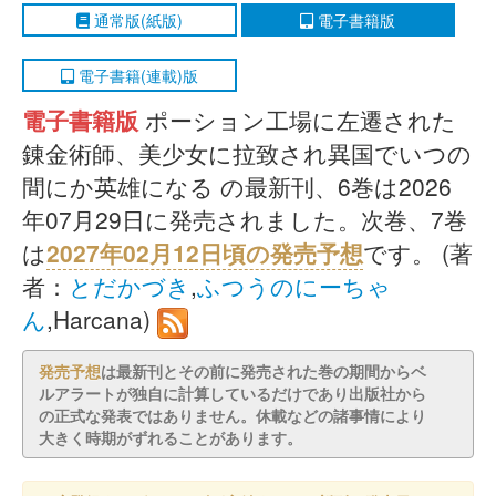
通常版(紙版)
電子書籍版
電子書籍(連載)版
電子書籍版
ポーション工場に左遷された
錬金術師、美少女に拉致され異国でいつの
間にか英雄になる の最新刊、6巻は2026
年07月29日に発売されました。次巻、7巻
は
2027年02月12日頃の発売予想
です。 (著
者：
とだかづき
,
ふつうのにーちゃ
ん
,Harcana)
発売予想
は最新刊とその前に発売された巻の期間からベ
ルアラートが独自に計算しているだけであり出版社から
の正式な発表ではありません。休載などの諸事情により
大きく時期がずれることがあります。