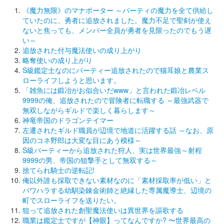
《魔力無限》のマナポーター ～パーティの魔力を全て供給し
ていたのに、勇者に追放されました。魔力不足で聖剣が使え
ないと焦っても、メンバー全員が勇者を見限ったのでもう遅
い～
追放された付与魔法使いの成り上がり
略奪使いの成り上がり
S級鑑定士なのにパーティー追放されたので猫耳娘と農業ス
ローライフしようと思います。
「雑魚には鍛冶がお似合いだwww」と言われた鍛冶レベル
9999の俺、追放されたので冒険者に転職する ～最強武器で
無双しながらギルドで楽しく暮らします～
神竜帝国のドラゴンテイマー
左遷されたギルド職員が辺境で地道に活躍する話 ～なお、原
因のコネ野郎は大変な目にあう模様～
S級パーティーから追放された狩人、実は世界最強～射程
9999の男、帝国の狙撃手として無双する～
捨てられ騎士の逆転記!
俺以外誰も採取できない素材なのに「素材採取率が低い」と
パワハラする幼馴染錬金術師と絶縁した専属魔導士、辺境の
町でスローライフを送りたい。
狙って追放された創聖魔法使いは異世界を謳歌する
職業は鑑定士ですが【神眼】ってなんですか? 〜世界最高の