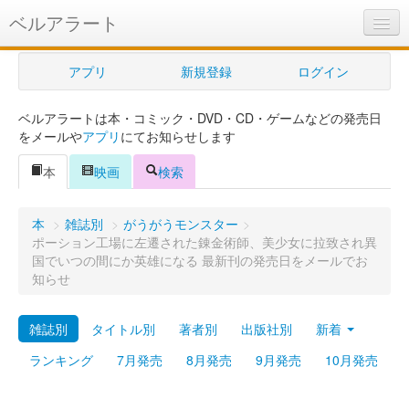
ベルアラート
ベルアラートとは
アプリ
新規登録
ログイン
ヘルプ
ベルアラートは本・コミック・DVD・CD・ゲームなどの発売日
新規登録
をメールや
アプリ
にてお知らせします
ログイン
本
映画
検索
Myカレンダー
本
>
雑誌別
>
がうがうモンスター
>
購入管理
ポーション工場に左遷された錬金術師、美少女に拉致され異
国でいつの間にか英雄になる 最新刊の発売日をメールでお
Myシェルフ
知らせ
プレミアム
雑誌別
タイトル別
著者別
出版社別
新着
ランキング
7月発売
8月発売
9月発売
10月発売