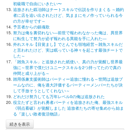
初級職で自由にいきたい〜
追放された鍛冶師はチートスキルで伝説を作りまくる ～婚約
者に店を追い出されたけど、気ままにモノ作っていられる今
の方が幸せです～
予言者からの鎮魂歌
努力は俺を裏切れない―前世で報われなかった俺は、異世界
に転生して努力が必ず報われる異能を手に入れた―
外れスキル【目覚まし】でとんでも領地経営～雑魚スキルだ
と言われたけど、実は眠っている神々を起こす最強チートで
した～
「雑魚スキル」と追放された紙使い、真の力が覚醒し世界最
強に～世界で僕だけユニークスキルを2つ持ってたので真の
仲間と成り上がる～
雑用係兼支援術師はパーティー追放に憧れる～世間は追放ブ
ームなのに、俺を過大評価するパーティーメンバーたちが決
して手放そうとしてくれない～
どれだけ努力しても万年レベル0の俺は追放された
役立たずと言われ勇者パーティを追放された俺、最強スキル
《弱点看破》が覚醒しました 追放者たちの寄せ集めから始ま
る『楽しい敗者復活物語』
続きを表示