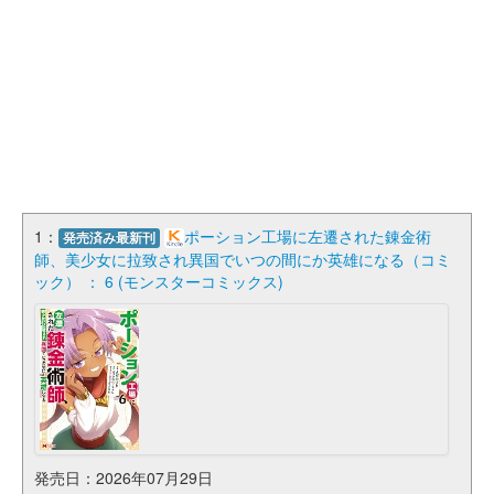
1：
ポーション工場に左遷された錬金術
発売済み最新刊
師、美少女に拉致され異国でいつの間にか英雄になる（コミ
ック） ： 6 (モンスターコミックス)
発売日：2026年07月29日