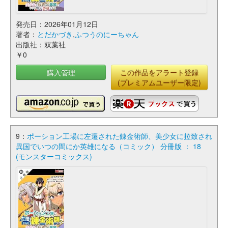
発売日：2026年01月12日
著者：
とだかづき
,
ふつうのにーちゃん
出版社：双葉社
￥0
購入管理
この作品をアラート登録
(プレミアムユーザー限定)
9：
ポーション工場に左遷された錬金術師、美少女に拉致され
異国でいつの間にか英雄になる（コミック） 分冊版 ： 18
(モンスターコミックス)