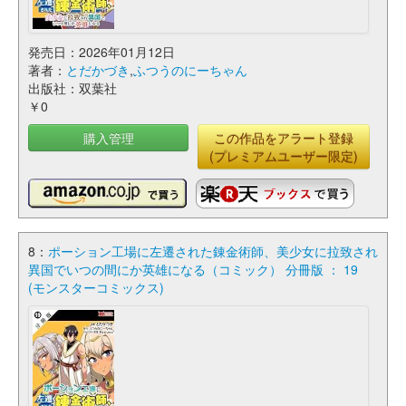
発売日：2026年01月12日
著者：
とだかづき
,
ふつうのにーちゃん
出版社：双葉社
￥0
購入管理
この作品をアラート登録
(プレミアムユーザー限定)
8：
ポーション工場に左遷された錬金術師、美少女に拉致され
異国でいつの間にか英雄になる（コミック） 分冊版 ： 19
(モンスターコミックス)