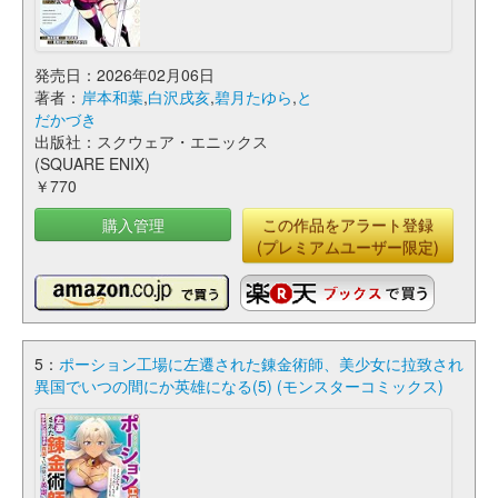
発売日：2026年02月06日
著者：
岸本和葉
,
白沢戌亥
,
碧月たゆら
,
と
だかづき
出版社：スクウェア・エニックス
(SQUARE ENIX)
￥770
購入管理
この作品をアラート登録
(プレミアムユーザー限定)
5：
ポーション工場に左遷された錬金術師、美少女に拉致され
異国でいつの間にか英雄になる(5) (モンスターコミックス)