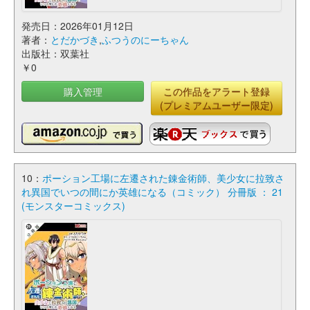
発売日：2026年01月12日
著者：
とだかづき
,
ふつうのにーちゃん
出版社：双葉社
￥0
購入管理
この作品をアラート登録
(プレミアムユーザー限定)
10：
ポーション工場に左遷された錬金術師、美少女に拉致さ
れ異国でいつの間にか英雄になる（コミック） 分冊版 ： 21
(モンスターコミックス)