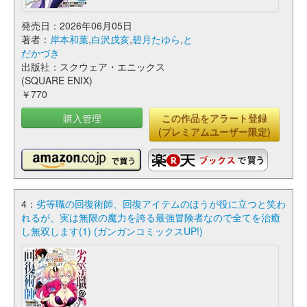
発売日：2026年06月05日
著者：
岸本和葉
,
白沢戌亥
,
碧月たゆら
,
と
だかづき
出版社：スクウェア・エニックス
(SQUARE ENIX)
￥770
購入管理
この作品をアラート登録
(プレミアムユーザー限定)
4：
劣等職の回復術師、回復アイテムのほうが役に立つと笑わ
れるが、実は無限の魔力を誇る最強冒険者なので全てを治癒
し無双します(1) (ガンガンコミックスUP!)