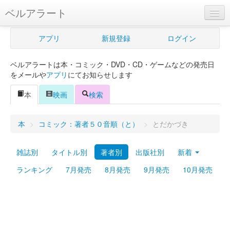
ベルアラート
ベルアラートとは
アプリ
新規登録
ログイン
ヘルプ
ベルアラートは本・コミック・DVD・CD・ゲームなどの発売日
新規登録
をメールや
アプリ
にてお知らせします
ログイン
本
映画
検索
Myカレンダー
本
>
コミック：著者５０音順（と）
>
とだかづき
購入管理
雑誌別
タイトル別
著者別
出版社別
新着
Myシェルフ
ランキング
7月発売
8月発売
9月発売
10月発売
プレミアム