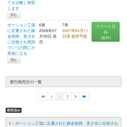
てを治癒し無双
します
読む
ポーション工場
6巻
7巻
アラート登
に左遷された錬
2026年07
2027年02月11
録
金術師、美少女
月30日 発
日頃 発売予想
(無料)
に拉致され異国
売
でいつの間にか
英雄になる
読む
新刊発売日の一覧
1
2
発売済み
1：
ポーション工場に左遷された錬金術師、美少女に拉致され