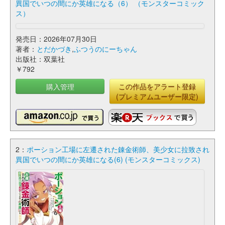
異国でいつの間にか英雄になる（6） （モンスターコミック
ス）
発売日：2026年07月30日
著者：
とだかづき
,
ふつうのにーちゃん
出版社：双葉社
￥792
購入管理
この作品をアラート登録
(プレミアムユーザー限定)
2：
ポーション工場に左遷された錬金術師、美少女に拉致され
異国でいつの間にか英雄になる(6) (モンスターコミックス)