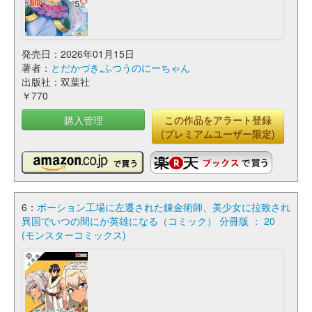
発売日：2026年01月15日
著者：
とだかづき
,
ふつうのにーちゃん
出版社：双葉社
￥770
購入管理
この作品をアラート登録
(プレミアムユーザー限定)
6：
ポーション工場に左遷された錬金術師、美少女に拉致され
異国でいつの間にか英雄になる（コミック） 分冊版 ： 20
(モンスターコミックス)