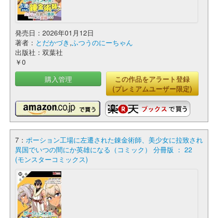
発売日：2026年01月12日
著者：
とだかづき
,
ふつうのにーちゃん
出版社：双葉社
￥0
購入管理
この作品をアラート登録
(プレミアムユーザー限定)
7：
ポーション工場に左遷された錬金術師、美少女に拉致され
異国でいつの間にか英雄になる（コミック） 分冊版 ： 22
(モンスターコミックス)