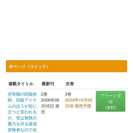
＠ペ～ジ（コミック）
連載タイトル
最新刊
次巻
劣等職の回復術
2巻
3巻
アラート登
師、回復アイテ
2026年06
2026年10月02
録
ムのほうが役に
月05日 発
日頃 発売予想
(無料)
立つと笑われる
売
が、実は無限の
魔力を誇る最強
冒険者なので全