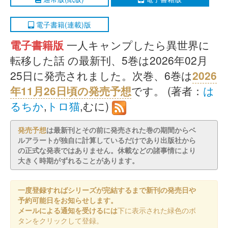
電子書籍(連載)版
電子書籍版
一人キャンプしたら異世界に
転移した話 の最新刊、5巻は2026年02月
25日に発売されました。次巻、6巻は
2026
年11月26日頃の発売予想
です。 (著者：
は
るちか
,
トロ猫
,むに)
発売予想
は最新刊とその前に発売された巻の期間からベ
ルアラートが独自に計算しているだけであり出版社から
の正式な発表ではありません。休載などの諸事情により
大きく時期がずれることがあります。
一度登録すればシリーズが完結するまで新刊の発売日や
予約可能日をお知らせします。
メールによる通知を受けるには
下に表示された緑色のボ
タンをクリックして登録。