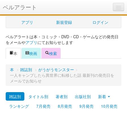
ベルアラート
ベルアラートとは
アプリ
新規登録
ログイン
ヘルプ
ベルアラートは本・コミック・DVD・CD・ゲームなどの発売日
新規登録
をメールや
アプリ
にてお知らせします
ログイン
本
映画
検索
Myカレンダー
本
>
雑誌別
>
がうがうモンスター
>
購入管理
一人キャンプしたら異世界に転移した話 最新刊の発売日を
メールでお知らせ
Myシェルフ
雑誌別
タイトル別
著者別
出版社別
新着
プレミアム
ランキング
7月発売
8月発売
9月発売
10月発売