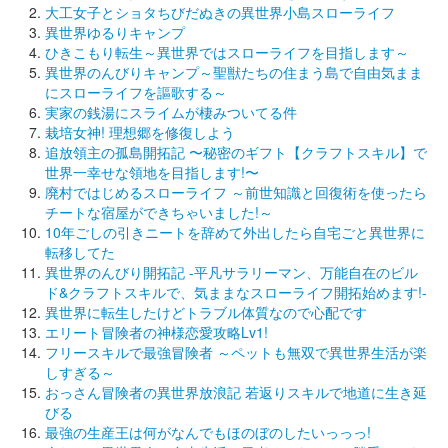
大工女子とショタちびだぬきの異世界小島スローライフ
異世界ゆるりキャンプ
ひきこもり転生～異世界ではスローライフを目指します～
異世界のんびりキャンプ～聖獣たちの住まう島で自由気まま
にスローライフを謳歌する～
実家の銭湯にスライムが棲みついてる件
栽培女神! 理想郷を修復しよう
追放領主の孤島開拓記 〜秘密のギフト【クラフトスキル】で
世界一幸せな領地を目指します!〜
廃村ではじめるスローライフ ～前世知識と回復術を使ったら
チートな宿屋ができちゃいました!～
10年ごしの引きニートを辞めて外出したら自宅ごと異世界に
転移してた
異世界のんびり開拓記 -平凡サラリーマン、万能自在のビル
ド&クラフトスキルで、気ままなスローライフ開拓始めます!-
異世界に転生したけどトラブル体質なので心配です
エリート冒険者の神様恋愛攻略Lv1!
フリースキルで最強冒険者 ～ペットも無双で異世界生活が楽
しすぎる～
おっさん冒険者の異世界放浪記 若返りスキルで地道に生き延
びる
最強の生産王は何がなんでもほのぼのしたいっっっ!