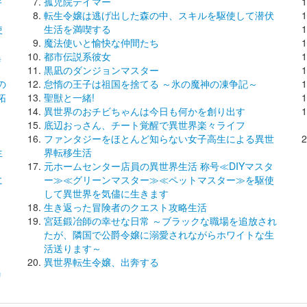
キ
孤児院テイマー
転生令嬢は逃げ出した森の中、スキルを駆使して潜伏
使
生活を満喫する
魔法使いと愉快な仲間たち
異
都市伝説系彼女
黒凪のダンジョンマスター
の
怠惰の王子は祖国を捨てる ～氷の魔神の凍争記～
拓
聖獣と一緒!
異世界のおチビちゃんは今日も何かを創り出す
底辺おっさん、チート覚醒で異世界楽々ライフ
ファンタジーをほとんど知らない女子高生による異世
生
界転移生活
元ホームセンター店員の異世界生活 称号≪DIYマスタ
に
ー≫≪グリーンマスター≫≪ペットマスター≫を駆使
して異世界を気儘に生きます
生き返った冒険者のクエスト攻略生活
宮廷鍛冶師の幸せな日常 ～ブラックな職場を追放され
たが、隣国で公爵令嬢に溺愛されながらホワイトな生
活送ります～
異世界転生令嬢、出奔する
リ