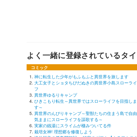
よく一緒に登録されているタイ
コミック
神に転生した少年がもふもふと異世界を旅します
大工女子とショタちびだぬきの異世界小島スローライ
フ
異世界ゆるりキャンプ
ひきこもり転生～異世界ではスローライフを目指しま
す～
異世界のんびりキャンプ～聖獣たちの住まう島で自由
気ままにスローライフを謳歌する～
実家の銭湯にスライムが棲みついてる件
栽培女神! 理想郷を修復しよう