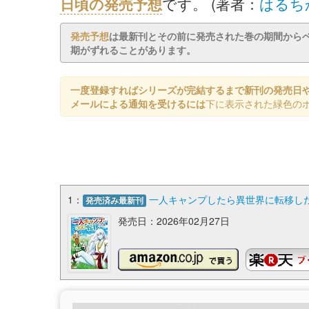
日頃の発売予想
です。 (著者：
はるち
発売予想
は最新刊とその前に発売された巻の期間から
期がずれることがあります。
一度登録すればシリーズが完結するまで新刊の発売日
メールによる通知を受けるには
下に表示された緑色の
1：
一人キャンプしたら異世界に転移した話
発売済み最新刊
発売日：2026年02月27日