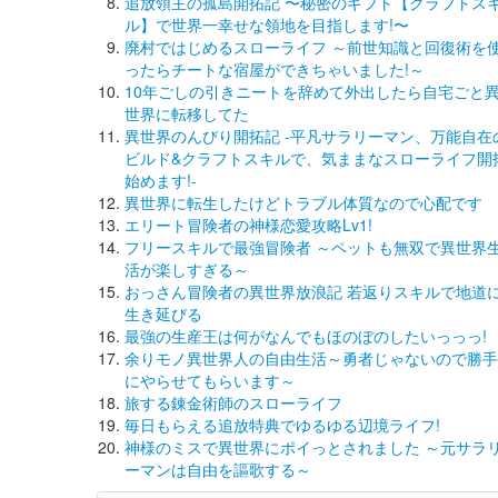
追放領主の孤島開拓記 〜秘密のギフト【クラフトス
ル】で世界一幸せな領地を目指します!〜
廃村ではじめるスローライフ ～前世知識と回復術を
ったらチートな宿屋ができちゃいました!～
10年ごしの引きニートを辞めて外出したら自宅ごと
世界に転移してた
異世界のんびり開拓記 -平凡サラリーマン、万能自在
ビルド&クラフトスキルで、気ままなスローライフ開
始めます!-
異世界に転生したけどトラブル体質なので心配です
エリート冒険者の神様恋愛攻略Lv1!
フリースキルで最強冒険者 ～ペットも無双で異世界
活が楽しすぎる～
おっさん冒険者の異世界放浪記 若返りスキルで地道
生き延びる
最強の生産王は何がなんでもほのぼのしたいっっっ!
余りモノ異世界人の自由生活～勇者じゃないので勝手
にやらせてもらいます～
旅する錬金術師のスローライフ
毎日もらえる追放特典でゆるゆる辺境ライフ!
神様のミスで異世界にポイっとされました ～元サラ
ーマンは自由を謳歌する～