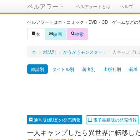
ベルアラート
ベルアラートとは
ヘルプ
ベルアラートは本・コミック・DVD・CD・ゲームなど
本
映画
検索
本
>
雑誌別
>
がうがうモンスター
>
一人キャンプし
雑誌別
タイトル別
著者別
出版社別
新着
通常版(紙版)の発売情報
電子書籍版の発売情報
一人キャンプしたら異世界に転移した話