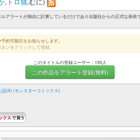
か
,
トロ猫
,むに)
ベルアラートが独自に計算しているだけであり出版社からの正式な発表
や予約可能日をお知らせします。
ボタンをクリックして登録。
このタイトルの登録ユーザー：150人
この作品をアラート登録(無料)
(5) (モンスターコミックス)