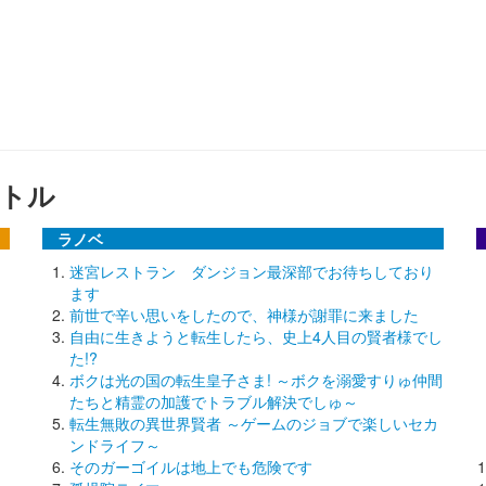
トル
ラノベ
迷宮レストラン ダンジョン最深部でお待ちしており
ます
前世で辛い思いをしたので、神様が謝罪に来ました
自由に生きようと転生したら、史上4人目の賢者様でし
た!?
ボクは光の国の転生皇子さま! ～ボクを溺愛すりゅ仲間
たちと精霊の加護でトラブル解決でしゅ～
転生無敗の異世界賢者 ～ゲームのジョブで楽しいセカ
ンドライフ～
そのガーゴイルは地上でも危険です