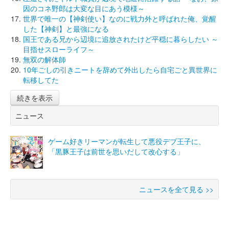
因のコネ野郎は大変な目にあう模様～
世界で唯一の【神剣使い】なのに戦力外と呼ばれた俺、覚醒
した【神剣】と最強になる
国王である兄から辺境に追放されたけど平穏に暮らしたい ～
目指せスローライフ～
無双の解体師
10年ごしの引きニートを辞めて外出したら自宅ごと異世界に
転移してた
続きを表示
ニュース
ゲーム好きリーマンが転生して悪役デブ王子に、
「黒豚王子は前世を思いだして改心する」
ニュースを全て見る >>