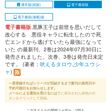
通常版(紙版)
電子書籍版
電子書籍(連載)版
電子書籍版
黒豚王子は前世を思いだして
改心する 悪役キャラに転生したので死
亡エンドから逃げていたら最強になって
いた の最新刊、2巻は2024年07月30日に
発売されました。次巻、3巻は発売日未定
です。 (著者：
吠えるタロウ
,
少年ユウシ
ャ
)
一度登録すればシリーズが完結するまで新刊の発売日や
予約可能日をお知らせします。
メールによる通知を受けるには
下に表示された緑色のボ
タンをクリックして登録。
このタイトルの登録ユーザー：155人