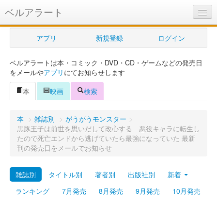
ベルアラート
ベルアラートとは
アプリ
新規登録
ログイン
ヘルプ
ベルアラートは本・コミック・DVD・CD・ゲームなどの発売日
新規登録
をメールや
アプリ
にてお知らせします
ログイン
本
映画
検索
Myカレンダー
本
>
雑誌別
>
がうがうモンスター
>
購入管理
黒豚王子は前世を思いだして改心する 悪役キャラに転生し
たので死亡エンドから逃げていたら最強になっていた 最新
Myシェルフ
刊の発売日をメールでお知らせ
プレミアム
雑誌別
タイトル別
著者別
出版社別
新着
ランキング
7月発売
8月発売
9月発売
10月発売