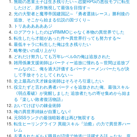
無能の悪童王子は生き残りたい～恋愛RPGの悪役モブに転生
したけど、原作無視して最強を目指す～
光の大聖者と魔導帝国建国記～『勇者選抜レース』勝利後の
追放、そこから始まる伝説の国づくり～
トリああああああジ
ログアウトしたのはVRMMOじゃなく本物の異世界でした
転生したら才能があった件〜異世界行っても努力する〜
最低キャラに転生した俺は生き残りたい
略奪使いの成り上がり
どれだけ努力しても万年レベル0の俺は追放された
雑用係兼支援術師はパーティー追放に憧れる～世間は追放ブ
ームなのに、俺を過大評価するパーティーメンバーたちが決
して手放そうとしてくれない～
史上最高の天才錬金術師はそろそろ引退したい
役立たずと言われ勇者パーティを追放された俺、最強スキル
《弱点看破》が覚醒しました 追放者たちの寄せ集めから始ま
る『楽しい敗者復活物語』
おいてけぼりの錬金術師
俺の異世界姉妹が自重しない!
元SSSランクの最強暗殺者は再び無双する
転生ヒーリングライフ 異能スキル『治癒』の力で異世界ハー
レム
左遷されたギルド職員が辺境で地道に活躍する話 ～なお、原