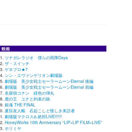
映画
ツナガレラジオ 僕らの雨降Days
ザ・スイッチ
ゲネプロ★7
シン・エヴァンゲリオン劇場版
劇場版 美少女戦士セーラームーンEternal 後編
劇場版 美少女戦士セーラームーンEternal 前編
名探偵コナン 緋色の弾丸
鹿の王 ユナと約束の旅
銀魂 THE FINAL
夏目友人帳 石起こしと怪しき来訪者
劇場版マクロスΔ 絶対LIVE!!!!!!
HoneyWorks 10th Anniversary “LIP×LIP FILM×LIVE”
ホリミヤ