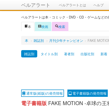
ベルアラート
ベルアラートとは
ヘルプ
ベルアラートは本・コミック・DVD・CD・ゲームなど
本
映画
検索
本
>
雑誌別
>
月刊少年チャンピオン
>
FAKE MOTI
雑誌別
タイトル別
著者別
出版社別
新着
通常版(紙版)の発売情報
電子書籍版の発売情報
電子書籍版
FAKE MOTION -卓球