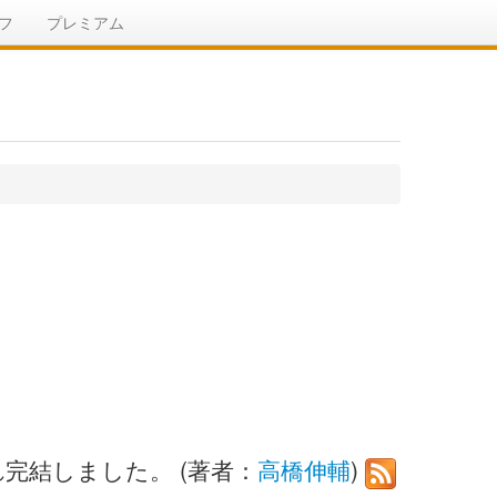
フ
プレミアム
され完結しました。 (著者：
高橋伸輔
)