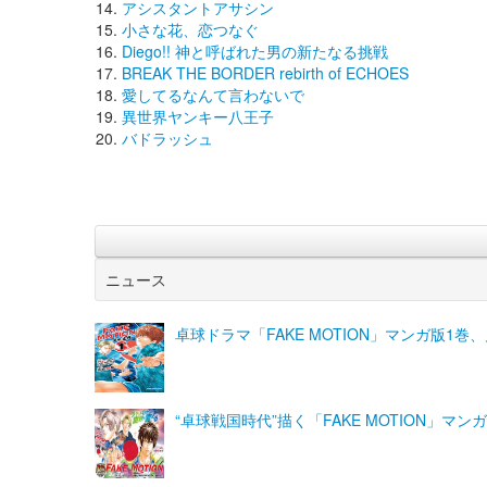
アシスタントアサシン
小さな花、恋つなぐ
Diego!! 神と呼ばれた男の新たなる挑戦
BREAK THE BORDER rebirth of ECHOES
愛してるなんて言わないで
異世界ヤンキー八王子
バドラッシュ
ニュース
卓球ドラマ「FAKE MOTION」マンガ版
“卓球戦国時代”描く「FAKE MOTION」