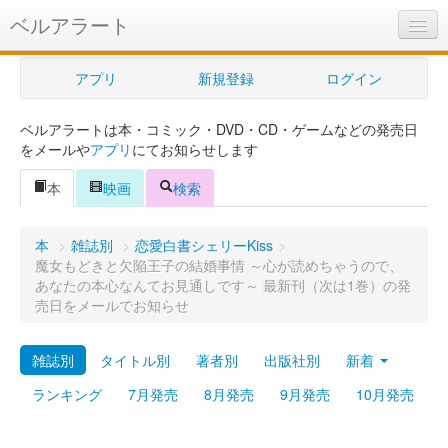
ベルアラート
ベルアラートとは
アプリ
新規登録
ログイン
ヘルプ
ベルアラートは本・コミック・DVD・CD・ゲームなどの発売日
新規登録
をメールや
アプリ
にてお知らせします
ログイン
本
映画
検索
Myカレンダー
本
>
雑誌別
>
恋愛白書シェリーKiss
>
購入管理
魔女もどきと欠陥王子の結婚事情 ～心が読めちゃうので、
あなたの本心なんてお見通しです～ 最新刊（次は1巻）の発
Myシェルフ
売日をメールでお知らせ
プレミアム
雑誌別
タイトル別
著者別
出版社別
新着
ランキング
7月発売
8月発売
9月発売
10月発売