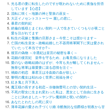
光る君の妻に転生したのですが呪われないために夜伽を拒否
しています【心恋】
流転に咲く～地脈の神と聖泉の巫女～
大正イノセントストーリー 麗しの君に。
暴君の契約妃
絶倫白狐様とまぐわい契約 一人で生きていくつもりが夜ごと
愛を注がれてます
転生の花嫁と隻腕の旦那さま～今世こそは授かります～
亡国の転生皇女～政略結婚した不器用将軍閣下に実は愛され
ていたって本当ですか?～
後宮の偽物 ～冷遇妃は皇宮の秘密を暴く～
花鈿の後宮妃 皇帝を守るため、お毒見係になりました
愛のない政略結婚のはずが、今宵も夫が離してくれません～
無骨な将軍は最愛妻に滾る恋情を注ぐ～
禍姫の初恋 暴君王は冷血姫の血が欲しい
黎明の魔女は枯れゆく世界に祝福を捧ぐ
紅き鬼と月下美人
魔王様の長すぎる初恋～冷徹御曹司との甘い契約生活～
不死の聖女に生まれ変わった私は、悪女として自由に生きる
ことに決めました～ヤンデレ魔術師と呪いの契約～
あなたとわたしの死に戻り
薄幸花嫁の愛され子づくり婚 冷酷無比な伯爵様が初夜から甘