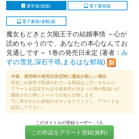
通常版(紙版)
電子書籍版
電子書籍(連載)版
魔女もどきと欠陥王子の結婚事情 ～心が
読めちゃうので、あなたの本心なんてお
見通しです～ 1巻の発売日未定 (著者：
み
ずの雪見
,
深石千尋
,
まるはな郁哉
)
今後、発売時や発売日決定時に通知が欲しい場合
現在この条件で取扱われている商品はございませんが、
アラートを設定すれば今後発売が決まった時や取扱いが
開始された時にメールでお知らせ致します。
下に表示された緑色のボタンをクリックし、アラートを
設定して下さい。
このタイトルの登録ユーザー：1人
この作品をアラート登録(無料)