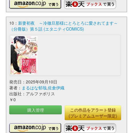
10：
新妻初夜 ～冷徹旦那様にとろとろに愛されてます～
（分冊版）第５話 (エタニティCOMICS)
発売日：2025年09月10日
著者：
まるはな郁哉
,
佐倉伊織
出版社：アルファポリス
￥0
購入管理
この作品をアラート登録
(プレミアムユーザー限定)