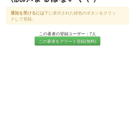
通知を受けるには
下に表示された緑色のボタンをクリッ
クして登録。
この著者の登録ユーザー：7人
この著者をアラート登録(無料)