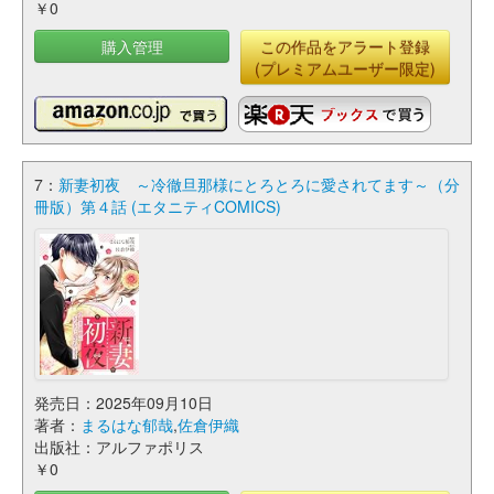
￥0
購入管理
この作品をアラート登録
(プレミアムユーザー限定)
7：
新妻初夜 ～冷徹旦那様にとろとろに愛されてます～（分
冊版）第４話 (エタニティCOMICS)
発売日：2025年09月10日
著者：
まるはな郁哉
,
佐倉伊織
出版社：アルファポリス
￥0