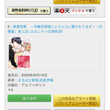
(プレミアムユーザー限定)
9：
新妻初夜 ～冷徹旦那様にとろとろに愛されてます～（分
冊版）第１話 (エタニティCOMICS)
発売日：2025年09月10日
著者：
まるはな郁哉
,
佐倉伊織
出版社：アルファポリス
￥0
購入管理
この作品をアラート登録
(プレミアムユーザー限定)