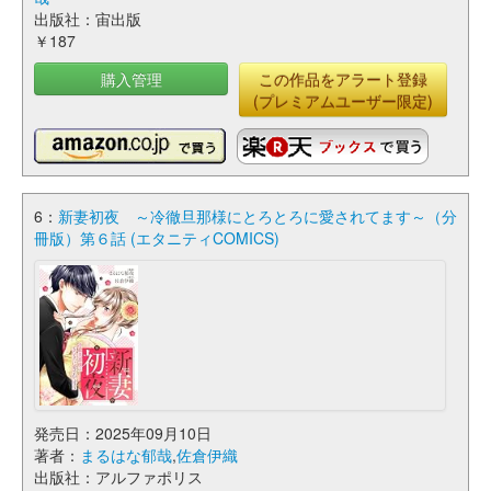
出版社：宙出版
￥187
購入管理
この作品をアラート登録
(プレミアムユーザー限定)
6：
新妻初夜 ～冷徹旦那様にとろとろに愛されてます～（分
冊版）第６話 (エタニティCOMICS)
発売日：2025年09月10日
著者：
まるはな郁哉
,
佐倉伊織
出版社：アルファポリス