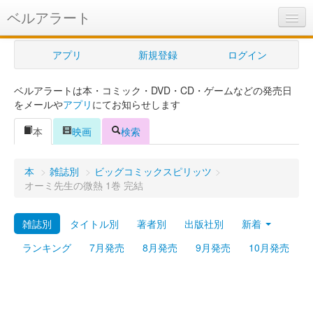
ベルアラート
ベルアラートとは
アプリ
新規登録
ログイン
ヘルプ
ベルアラートは本・コミック・DVD・CD・ゲームなどの発売日
新規登録
をメールや
アプリ
にてお知らせします
ログイン
本
映画
検索
Myカレンダー
本
>
雑誌別
>
ビッグコミックスピリッツ
>
購入管理
オーミ先生の微熱 1巻 完結
Myシェルフ
雑誌別
タイトル別
著者別
出版社別
新着
プレミアム
ランキング
7月発売
8月発売
9月発売
10月発売