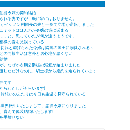
伯爵令嬢の契約結婚
られる妻ですが、既に家にはおりません。
すがイケメン副団長の夫と一夜で立場が逆転しました
ュミットはほんわか令嬢の策に嵌まる
……と、思っていたが何か違うようです。
相様の愛を見誤っている
糸切れと虐げられた令嬢は隣国の国王に溺愛される～
との同棲生活は意外と居心地が悪くない
結婚
が、なぜか次期公爵様の溺愛が始まりました
渡しただけなのに、騎士様から婚約を迫られています
件です
たらわたしがもらいます!
両片想いのふたりは今日も生温く見守られている
異世界転生いたしまして、悪役令嬢になりました
、喜んで偽装結婚いたします!
を手放せない