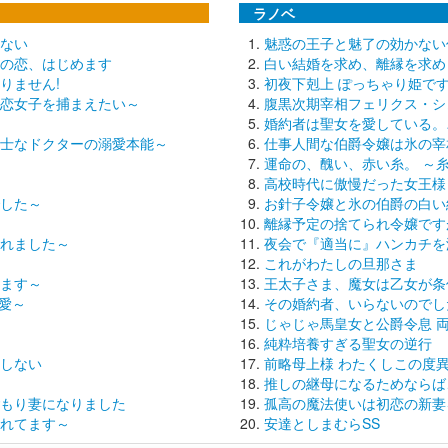
ラノベ
ない
魅惑の王子と魅了の効かない
の恋、はじめます
白い結婚を求め、離縁を求め
りません!
初夜下剋上 ぽっちゃり姫で
恋女子を捕まえたい～
腹黒次期宰相フェリクス・シ
婚約者は聖女を愛している。
士なドクターの溺愛本能～
仕事人間な伯爵令嬢は氷の宰
運命の、醜い、赤い糸。 ～
高校時代に傲慢だった女王様
した～
お針子令嬢と氷の伯爵の白い
離縁予定の捨てられ令嬢です
れました～
夜会で『適当に』ハンカチを
これがわたしの旦那さま
ます～
王太子さま、魔女は乙女が条
愛～
その婚約者、いらないのでし
じゃじゃ馬皇女と公爵令息 
純粋培養すぎる聖女の逆行
しない
前略母上様 わたくしこの度
推しの継母になるためならば
もり妻になりました
孤高の魔法使いは初恋の新妻
れてます～
安達としまむらSS