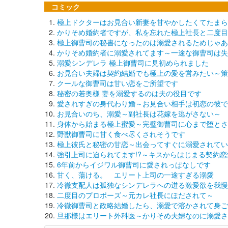
コミック
極上ドクターはお見合い新妻を甘やかしたくてたまら
かりそめ婚約者ですが、私を忘れた極上社長と二度目
極上御曹司の秘書になったのは溺愛されるためじゃあ
かりそめ婚約者に溺愛されてます～一途な御曹司は失
溺愛シンデレラ 極上御曹司に見初められました
お見合い夫婦は契約結婚でも極上の愛を営みたい～策
クールな御曹司は甘い恋をご所望です
秘密の若奥様 妻を溺愛するのは夫の役目です
愛されすぎの身代わり婚～お見合い相手は初恋の彼で
お見合いのち、溺愛～副社長は花嫁を逃がさない～
身体から始まる極上蜜愛～完璧御曹司に心まで堕とさ
野獣御曹司に甘く食べ尽くされそうです
極上彼氏と秘密の甘恋～出会ってすぐに溺愛されてい
強引上司に迫られてます!?～キスからはじまる契約恋
6年前からイジワル御曹司に愛されっぱなしです
甘く、蕩ける。 エリート上司の一途すぎる溺愛
冷徹支配人は孤独なシンデレラへの迸る激愛欲を我慢
二度目のプロポーズ～元カレ社長にほだされて～
冷徹御曹司と政略結婚したら、溺愛で溶かされて身ご
旦那様はエリート外科医～かりそめ夫婦なのに溺愛さ