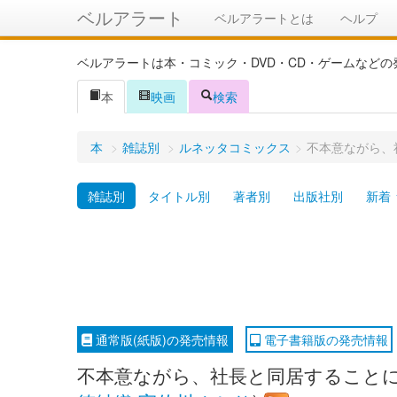
ベルアラート
ベルアラートとは
ヘルプ
ベルアラートは本・コミック・DVD・CD・ゲームなど
本
映画
検索
本
>
雑誌別
>
ルネッタコミックス
>
不本意ながら、
雑誌別
タイトル別
著者別
出版社別
新着
通常版(紙版)の発売情報
電子書籍版の発売情報
不本意ながら、社長と同居することにな