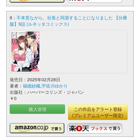
9：
不本意ながら、社長と同居することになりました 【分冊
版】9話 (ルネッタコミックス)
発売日：2025年02月28日
著者：
福徳紗織
,
宇佐川ゆかり
出版社：ハーパーコリンズ・ジャパン
￥0
購入管理
この作品をアラート登録
(プレミアムユーザー限定)