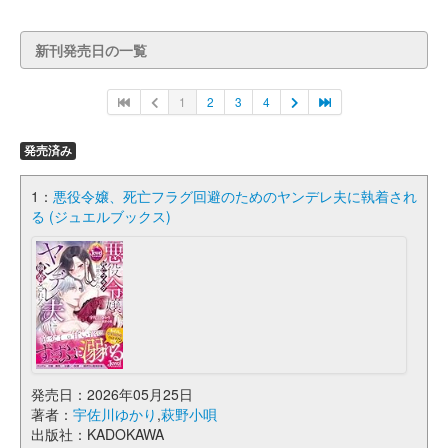
新刊発売日の一覧
1
2
3
4
発売済み
1：
悪役令嬢、死亡フラグ回避のためのヤンデレ夫に執着され
る (ジュエルブックス)
発売日：2026年05月25日
著者：
宇佐川ゆかり
,
萩野小唄
出版社：KADOKAWA