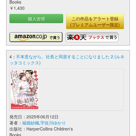
Books
￥1,430
購入管理
この作品をアラート登録
(プレミアムユーザー限定)
4：
不本意ながら、社長と同居することになりました 2 (ルネ
ッタコミックス)
発売日：2025年06月12日
著者：
福徳紗織
,
宇佐川ゆかり
出版社：HarperCollins Children's
Books