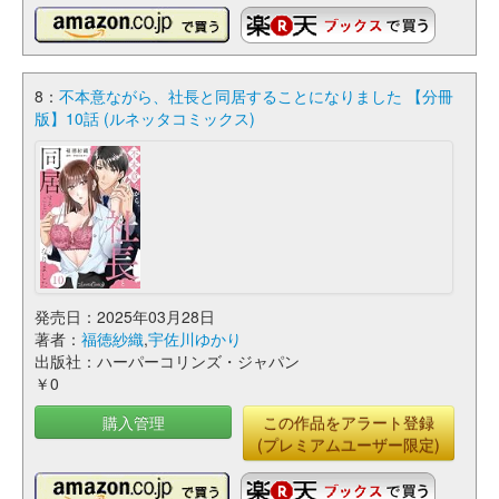
8：
不本意ながら、社長と同居することになりました 【分冊
版】10話 (ルネッタコミックス)
発売日：2025年03月28日
著者：
福徳紗織
,
宇佐川ゆかり
出版社：ハーパーコリンズ・ジャパン
￥0
購入管理
この作品をアラート登録
(プレミアムユーザー限定)