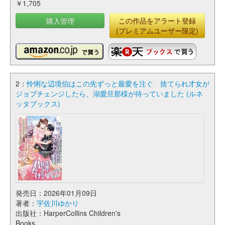
￥1,705
購入管理
この作品をアラート登録
(プレミアムユーザー限定)
2：
怜悧な辺境伯はこの先ずっと最愛を注ぐ 捨てられ才女が
ジョブチェンジしたら、溺愛旦那様が待っていました (ルネ
ッタブックス)
発売日：2026年01月09日
著者：
宇佐川ゆかり
出版社：HarperCollins Children's
Books