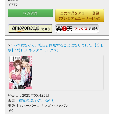
￥770
購入管理
この作品をアラート登録
(プレミアムユーザー限定)
5：
不本意ながら、社長と同居することになりました 【分冊
版】12話 (ルネッタコミックス)
発売日：2025年05月23日
著者：
福徳紗織
,
宇佐川ゆかり
出版社：ハーパーコリンズ・ジャパン
￥0