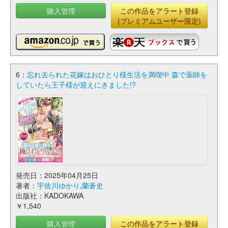
購入管理
この作品をアラート登録
(プレミアムユーザー限定)
6：
忘れ去られた花嫁はおひとり様生活を満喫中 森で薬師を
していたら王子様が迎えにきました!?
発売日：2025年04月25日
著者：
宇佐川ゆかり
,
蘭蒼史
出版社：KADOKAWA
￥1,540
購入管理
この作品をアラート登録