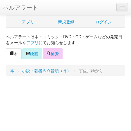
ベルアラート
ベルアラートとは
アプリ
新規登録
ログイン
ヘルプ
ベルアラートは本・コミック・DVD・CD・ゲームなどの発売日
新規登録
をメールや
アプリ
にてお知らせします
ログイン
本
映画
検索
Myカレンダー
本
>
小説：著者５０音順（う）
>
宇佐川ゆかり
購入管理
Myシェルフ
プレミアム