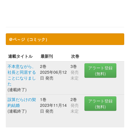
＠ペ～ジ（コミック）
連載タイトル
最新刊
次巻
不本意ながら、
2巻
3巻
アラート登録
社長と同居する
2025年06月12
発売
(無料)
ことになりまし
日 発売
未定
た
(連載終了)
誤算だらけの契
1巻
2巻
アラート登録
約結婚
2023年11月14
発売
(無料)
(連載終了)
日 発売
未定