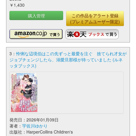
￥1,430
購入管理
この作品をアラート登録
(プレミアムユーザー限定)
3：
怜悧な辺境伯はこの先ずっと最愛を注ぐ 捨てられ才女が
ジョブチェンジしたら、溺愛旦那様が待っていました (ルネ
ッタブックス)
発売日：2026年01月09日
著者：
宇佐川ゆかり
出版社：HarperCollins Children's