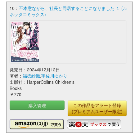
10：
不本意ながら、社長と同居することになりました １ (ル
ネッタコミックス)
発売日：2024年12月12日
著者：
福徳紗織
,
宇佐川ゆかり
出版社：HarperCollins Children's
Books
￥770
購入管理
この作品をアラート登録
(プレミアムユーザー限定)