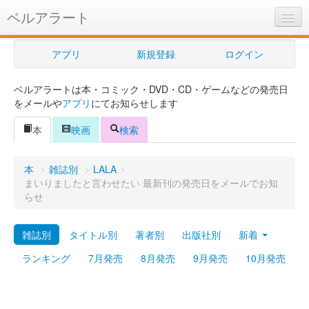
ベルアラート
ベルアラートとは
アプリ
新規登録
ログイン
ヘルプ
ベルアラートは本・コミック・DVD・CD・ゲームなどの発売日
新規登録
をメールや
アプリ
にてお知らせします
ログイン
本
映画
検索
Myカレンダー
本
>
雑誌別
>
LALA
>
購入管理
まいりましたと言わせたい 最新刊の発売日をメールでお知
らせ
Myシェルフ
雑誌別
タイトル別
著者別
出版社別
新着
プレミアム
ランキング
7月発売
8月発売
9月発売
10月発売