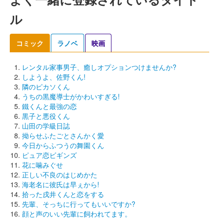
ル
コミック
ラノベ
映画
レンタル家事男子、癒しオプションつけませんか?
しようよ、佐野くん!
隣のピカソくん
うちの黒魔導士がかわいすぎる!
鐵くんと最強の恋
黒子と悪役くん
山田の学級日誌
拗らせふたごとさんかく愛
今日からふつうの舞園くん
ピュア恋ビギンズ
花に噛みぐせ
正しい不良のはじめかた
海老名に彼氏は早ぇから!
拾った戌井くんと恋をする
先輩、そっちに行ってもいいですか?
顔と声のいい先輩に飼われてます。