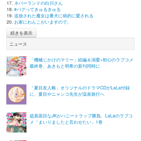
ネバーランドの白川さん
#バグってきゅるきゅる
追放された魔女は番犬に病的に愛される
お家にわんこがいますので。
続きを表示
ニュース
「機械じかけのマリー」続編＆溺愛×初心のラブコメ
最終巻、あきもと明希の新刊同時に
「夏目友人帳」オリジナルのドラマCDがLaLa付録
に、夏目やニャンコ先生が温泉旅行へ
超真面目なJKがハニートラップ勝負、LaLaのラブコ
メ「まいりましたと言わせたい」1巻