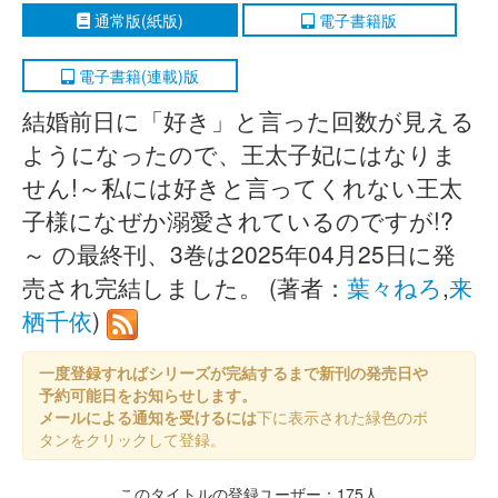
通常版(紙版)
電子書籍版
電子書籍(連載)版
結婚前日に「好き」と言った回数が見える
ようになったので、王太子妃にはなりま
せん!～私には好きと言ってくれない王太
子様になぜか溺愛されているのですが!?
～ の最終刊、3巻は2025年04月25日に発
売され完結しました。 (著者：
葉々ねろ
,
来
栖千依
)
一度登録すればシリーズが完結するまで新刊の発売日や
予約可能日をお知らせします。
メールによる通知を受けるには
下に表示された緑色のボ
タンをクリックして登録。
このタイトルの登録ユーザー：175人