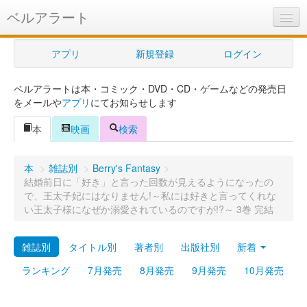
ベルアラート
ベルアラートとは
アプリ
新規登録
ログイン
ヘルプ
ベルアラートは本・コミック・DVD・CD・ゲームなどの発売日
新規登録
をメールや
アプリ
にてお知らせします
ログイン
本
映画
検索
Myカレンダー
本
>
雑誌別
>
Berry's Fantasy
>
購入管理
結婚前日に「好き」と言った回数が見えるようになったの
で、王太子妃にはなりません!～私には好きと言ってくれな
Myシェルフ
い王太子様になぜか溺愛されているのですが!?～ 3巻 完結
プレミアム
雑誌別
タイトル別
著者別
出版社別
新着
ランキング
7月発売
8月発売
9月発売
10月発売