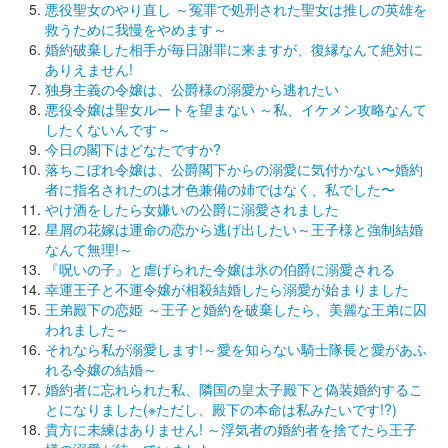
悪役聖女のやり直し ～冤罪で処刑された聖女は推しの英雄を
救うために我慢をやめます～
婚約破棄した相手が毎日謝罪に来ますが、復縁なんて絶対に
ありえません!
独身主義の令嬢は、公爵様の溺愛から逃れたい
悪役令嬢は聖女ルートを望まない ～私、イケメン攻略なんて
したくないんです～
今日の閣下はどなたですか?
落ちこぼれ令嬢は、公爵閣下からの溺愛に気付かない〜婚約
者に指名されたのは才色兼備の姉ではなく、私でした〜
やけ酒をしたら女嫌いの公爵に溺愛されました
星屑の花嫁は運命の恋から逃げ出したい～王子様と強制結婚
なんて無理!～
『呪いの子』と虐げられた令嬢は氷の伯爵に溺愛される
幸運王子と不運令嬢が相殺結婚したら溺愛が始まりました
王弟殿下の恋姫 ～王子と婚約を破棄したら、美麗な王弟に囚
われました～
それなら私が溺愛します!～愛を知らない騎士隊長と愛があふ
れる令嬢の結婚～
婚約者に忘れられた私、隣国の皇太子殿下と偽装婚約するこ
とになりました(※ただし、殿下の本命は私みたいです!?)
貴方に未練はありません! ～浮気者の婚約者を捨てたら王子