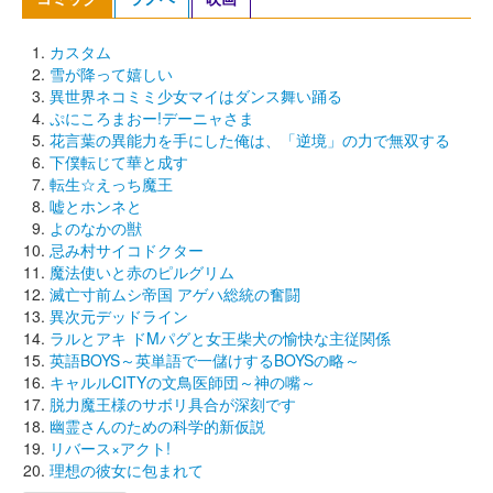
カスタム
雪が降って嬉しい
異世界ネコミミ少女マイはダンス舞い踊る
ぷにころまおー!デーニャさま
花言葉の異能力を手にした俺は、「逆境」の力で無双する
下僕転じて華と成す
転生☆えっち魔王
嘘とホンネと
よのなかの獣
忌み村サイコドクター
魔法使いと赤のピルグリム
滅亡寸前ムシ帝国 アゲハ総統の奮闘
異次元デッドライン
ラルとアキ ドMパグと女王柴犬の愉快な主従関係
英語BOYS～英単語で一儲けするBOYSの略～
キャルルCITYの文鳥医師団～神の嘴～
脱力魔王様のサボリ具合が深刻です
幽霊さんのための科学的新仮説
リバース×アクト!
理想の彼女に包まれて