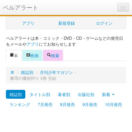
ベルアラート
ベルアラートとは
アプリ
新規登録
ログイン
ヘルプ
ベルアラートは本・コミック・DVD・CD・ゲームなどの発売日
新規登録
をメールや
アプリ
にてお知らせします
ログイン
本
映画
検索
Myカレンダー
本
>
雑誌別
>
月刊少年マガジン
>
購入管理
断罪の魔術狩り 3巻 完結
Myシェルフ
雑誌別
タイトル別
著者別
出版社別
新着
プレミアム
ランキング
7月発売
8月発売
9月発売
10月発売