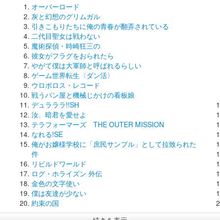
オーバーロード
灰と幻想のグリムガル
引きこもりたちに俺の青春が翻弄されている
二代目聖女は戦わない
魔術探偵・時崎狂三の
彼女がフラグをおられたら
やがて僕は大軍師と呼ばれるらしい
ゲーム世界転生〈ダン活〉
ウロボロス・レコード
戦うパン屋と機械じかけの看板娘
デュラララ!!SH
汝、暗君を愛せよ
テラフォーマーズ THE OUTER MISSION
なれる!SE
俺がお嬢様学校に「庶民サンプル」として拉致られた
件
リビルドワールド
ログ・ホライズン 外伝
金色の文字使い
僕は友達が少ない
約束の国
続きを表示