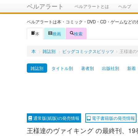
ベルアラート
ベルアラートとは
ヘルプ
ベルアラートは本・コミック・DVD・CD・ゲームなど
本
映画
検索
本
>
雑誌別
>
ビッグコミックスピリッツ
>
王様達の
雑誌別
タイトル別
著者別
出版社別
新着
通常版(紙版)の発売情報
電子書籍版の発売情報
王様達のヴァイキング の最終刊、19巻