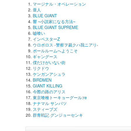
マージナル・オペレーション
亜人
BLUE GIANT
響 ~小説家になる方法~
BLUE GIANT SUPREME
嘘喰い
インベスターZ
ウロボロス -警察ヲ裁クハ我ニアリ-
ボールルームへようこそ
ギャングース
僕だけがいない街
リクドウ
ケンガンアシュラ
BIRDMEN
GIANT KILLING
今際の路のアリス
東京喰種トーキョーグール:re
ナナマル サンバツ
スティーブズ
群青戦記 グンジョーセンキ