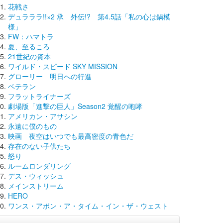
花戦さ
デュラララ!!×2 承 外伝!? 第4.5話「私の心は鍋模
様」
FW：ハマトラ
夏、至るころ
21世紀の資本
ワイルド・スピード SKY MISSION
グローリー 明日への行進
ベテラン
フラットライナーズ
劇場版「進撃の巨人」Season2 覚醒の咆哮
アメリカン・アサシン
永遠に僕のもの
映画 夜空はいつでも最高密度の青色だ
存在のない子供たち
怒り
ルームロンダリング
デス・ウィッシュ
メインストリーム
HERO
ワンス・アポン・ア・タイム・イン・ザ・ウェスト