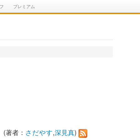
フ
プレミアム
 (著者：
さだやす
,
深見真
)