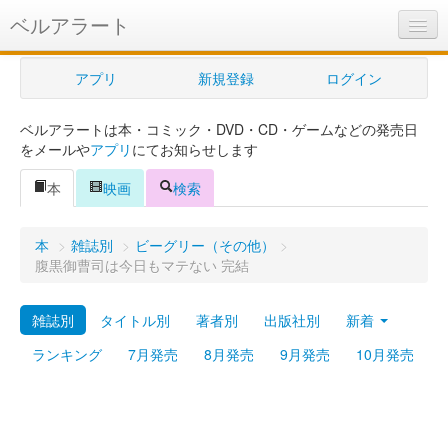
ベルアラート
ベルアラートとは
アプリ
新規登録
ログイン
ヘルプ
ベルアラートは本・コミック・DVD・CD・ゲームなどの発売日
新規登録
をメールや
アプリ
にてお知らせします
ログイン
本
映画
検索
Myカレンダー
本
>
雑誌別
>
ビーグリー（その他）
>
購入管理
腹黒御曹司は今日もマテない 完結
Myシェルフ
雑誌別
タイトル別
著者別
出版社別
新着
プレミアム
ランキング
7月発売
8月発売
9月発売
10月発売