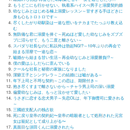
もうどこにも行かせない。執着系ハイスぺ男子と溺愛契約婚
幼なじみとはじめる極上溺愛レッスン～甘すぎる手ほどきに
身も心もトロトロです～
尽くしたがり幼馴染は一途な想いをナカまでたっぷり教え込
む
無防備な君に溺愛を捧ぐ～死ぬほど愛した幼なじみをズブズ
ブに沼らせて、もう二度と離さない～
スパダリ社長なのに私以外は勃起NG!?～10年ぶりの再会で
始まる淫靡で一途な恋～
嘘婚から始まる甘い生活～再会幼なじみと溺愛勝負!?～
僕の愛はふしだらに歪んでいる
クールな社長と秘密の家族になりました
潔癖王子とシンデレラ～この結婚には嘘がある～
年下上司と不埒な契約～この恋は、期限付き～
抱き尽くすまで離さないから～チャラ男上司の深い溺愛
偏愛幼なじみは、もっと泣かせて愛したい
うさぎに恋する忠犬男子～失恋OLは、年下御曹司に愛される
～
三國総支配人の独占欲
死に戻り皇帝の契約妃〜皇帝の暗殺者として処刑された元宮
女は寵妃として成り上がる〜
真面目な須田くんに溺愛されたら