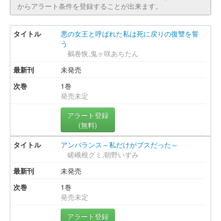
からアラート条件を登録することが出来ます。
悪の女王と呼ばれた私は死に戻りの復讐を誓
う
鵺卷恢,鬼ヶ咲あちたん
未発売
1巻
発売未定
アラート登録
(無料)
アンバランス～私だけがブスだった～
嵯峨根グミ,朝野いずみ
未発売
1巻
発売未定
アラート登録