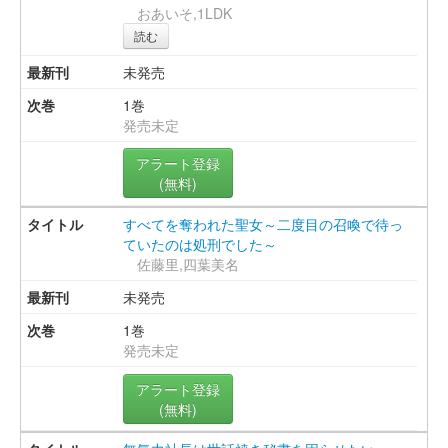
おあいそ,1LDK
読む
未発売
1巻
発売未定
アラート登録
(無料)
すべてを奪われた聖女～二度目の召喚で待っ
ていたのは処刑でした～
佐藤里,四葉美名
未発売
1巻
発売未定
アラート登録
(無料)