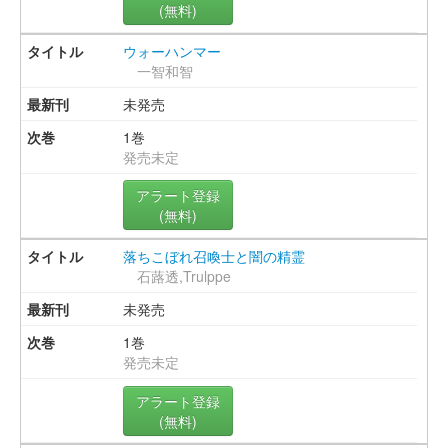
(無料)
ウォーハンマー
一智和智
未発売
1巻
発売未定
アラート登録
(無料)
落ちこぼれ召喚士と闇の精霊
石蕗透,Trulppe
未発売
1巻
発売未定
アラート登録
(無料)