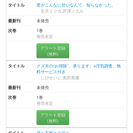
君がこんなに甘いなんて、知らなかった。
文月ミツカ,芹澤ノエル
未発売
1巻
発売未定
アラート登録
(無料)
クズ夫の“お掃除”、承ります。※浮気調査、無
料サービス付き
にびせいじ,黒田美優
未発売
1巻
発売未定
アラート登録
(無料)
恋と不眠と小説と