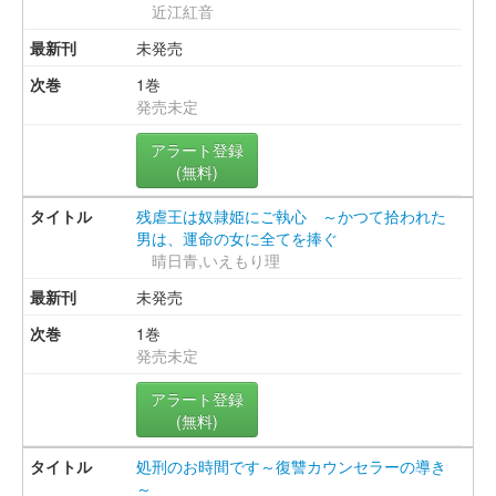
近江紅音
未発売
1巻
発売未定
アラート登録
(無料)
残虐王は奴隷姫にご執心 ～かつて拾われた
男は、運命の女に全てを捧ぐ
晴日青,いえもり理
未発売
1巻
発売未定
アラート登録
(無料)
処刑のお時間です～復讐カウンセラーの導き
～