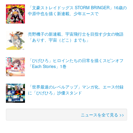
「文豪ストレイドッグス STORM BRINGER」16歳の
中原中也を描く新連載、少年エースで
売野機子の新連載、宇宙飛行士を目指す少女の物語
「ありす、宇宙（どこ）までも」
「ひげひろ」ヒロインたちの日常を描くスピンオフ
「Each Stories」1巻
「世界最速のレベルアップ」マンガ化、エース付録
に「ひげひろ」沙優スタンド
ニュースを全て見る >>