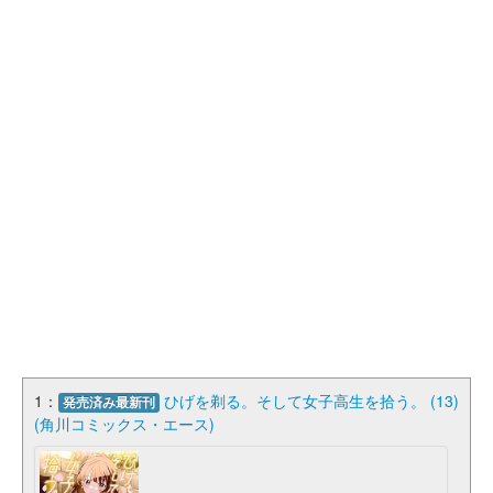
1：
ひげを剃る。そして女子高生を拾う。 (13)
発売済み最新刊
(角川コミックス・エース)