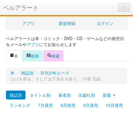
ベルアラート
ベルアラートとは
アプリ
新規登録
ログイン
ヘルプ
ベルアラートは本・コミック・DVD・CD・ゲームなどの発売日
新規登録
をメールや
アプリ
にてお知らせします
ログイン
本
映画
検索
Myカレンダー
本
>
雑誌別
>
月刊少年エース
>
購入管理
ひげを剃る。そして女子高生を拾う。 13巻 完結
Myシェルフ
雑誌別
タイトル別
著者別
出版社別
新着
プレミアム
ランキング
7月発売
8月発売
9月発売
10月発売