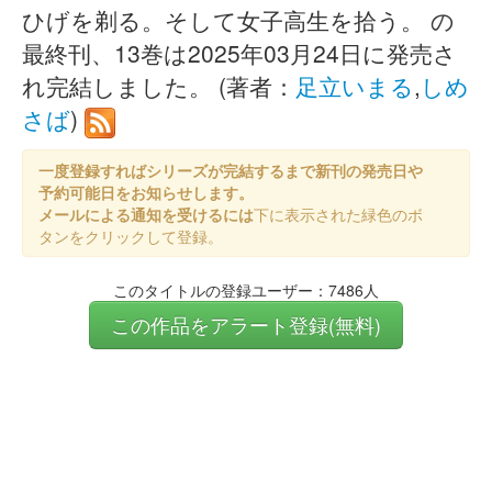
ひげを剃る。そして女子高生を拾う。 の
最終刊、13巻は2025年03月24日に発売さ
れ完結しました。 (著者：
足立いまる
,
しめ
さば
)
一度登録すればシリーズが完結するまで新刊の発売日や
予約可能日をお知らせします。
メールによる通知を受けるには
下に表示された緑色のボ
タンをクリックして登録。
このタイトルの登録ユーザー：7486人
この作品をアラート登録(無料)