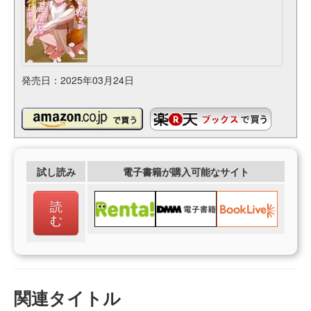
発売日：2025年03月24日
試し読み
電子書籍が購入可能なサイト
読
む
関連タイトル