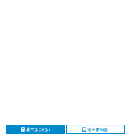
通常版(紙版)
電子書籍版