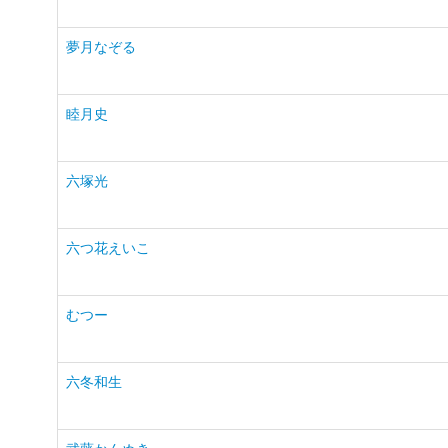
夢月なぞる
睦月史
六塚光
六つ花えいこ
むつー
六冬和生