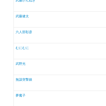
武藤かんぬき
武藤健太
六人部彰彦
むにむに
武野光
無謀突撃娘
夢魔子