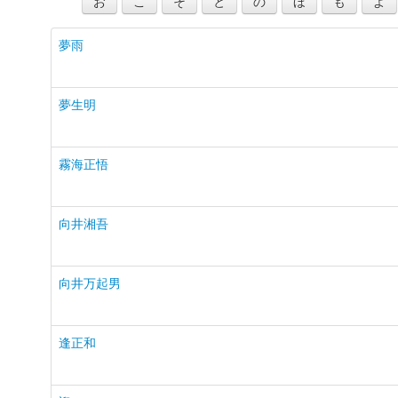
お
こ
そ
と
の
ほ
も
よ
夢雨
夢生明
霧海正悟
向井湘吾
向井万起男
逢正和