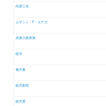
向原三吉
ムサシノ・F・エナガ
武者小路実篤
睦月
無月蒼
睦月影郎
睦月貴