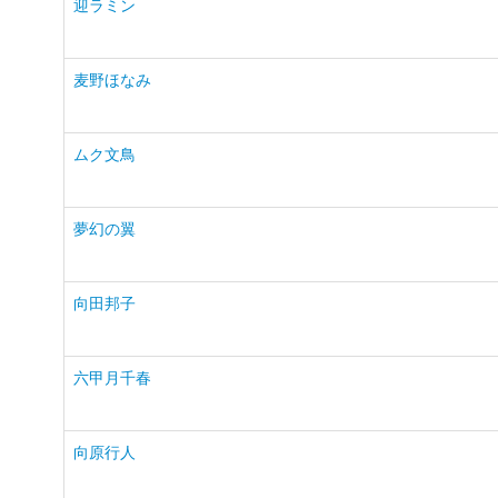
迎ラミン
麦野ほなみ
ムク文鳥
夢幻の翼
向田邦子
六甲月千春
向原行人