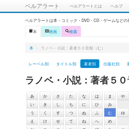
ベルアラート
ベルアラートとは
ヘルプ
ベルアラートは本・コミック・DVD・CD・ゲームなど
本
映画
検索
本
>
ラノベ・小説：著者５０音順（む）
レーベル別
タイトル別
著者別
出版社別
ラノベ・小説：著者５０
あ
か
さ
た
な
は
ま
や
い
き
し
ち
に
ひ
み
う
く
す
つ
ぬ
ふ
む
ゆ
え
け
せ
て
ね
へ
め