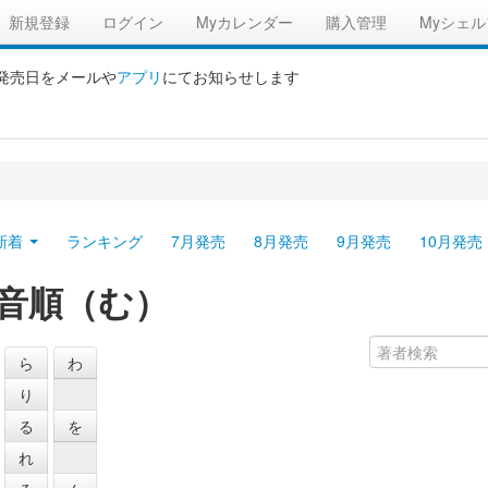
新規登録
ログイン
Myカレンダー
購入管理
Myシェル
の発売日をメールや
アプリ
にてお知らせします
新着
ランキング
7月発売
8月発売
9月発売
10月発売
音順（む）
ら
わ
り
る
を
れ