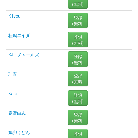
(無料)
K1you
登録
(無料)
桂嶋エイダ
登録
(無料)
KJ・チャールズ
登録
(無料)
珪素
登録
(無料)
Kate
登録
(無料)
慶野由志
登録
(無料)
鶏卵うどん
登録