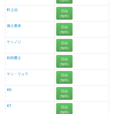
軒上泊
登録
(無料)
捲土重来
登録
(無料)
ケンノジ
登録
(無料)
剣持鷹士
登録
(無料)
ケン・リュウ
登録
(無料)
KK
登録
(無料)
KT
登録
(無料)