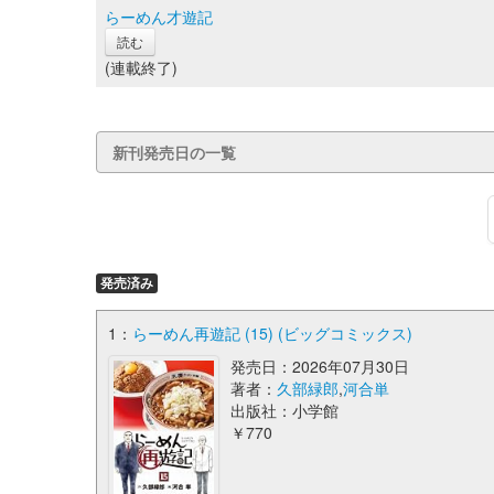
らーめん才遊記
読む
(連載終了)
新刊発売日の一覧
発売済み
1：
らーめん再遊記 (15) (ビッグコミックス)
発売日：2026年07月30日
著者：
久部緑郎
,
河合単
出版社：小学館
￥770