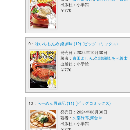
出版社：小学館
￥770
9：
味いちもんめ 継ぎ味 (12) (ビッグコミックス)
発売日：2024年10月30日
著者：
倉田よしみ
,
久部緑郎
,
あべ善太
出版社：小学館
￥770
10：
らーめん再遊記 (11) (ビッグコミックス)
発売日：2024年08月30日
著者：
久部緑郎
,
河合単
出版社：小学館
￥770