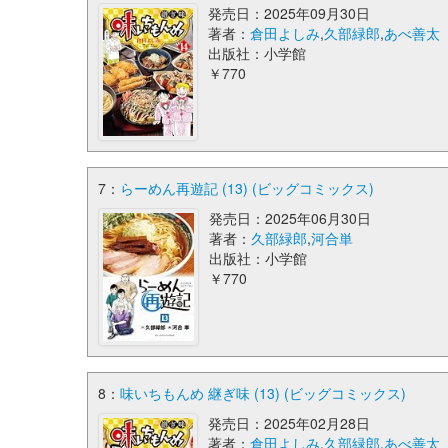
発売日：2025年09月30日
著者：
倉田よしみ
,
久部緑郎
,
あべ善太
出版社：小学館
￥770
7：
らーめん再遊記 (13) (ビッグコミックス)
発売日：2025年06月30日
著者：
久部緑郎
,
河合単
出版社：小学館
￥770
8：
味いちもんめ 継ぎ味 (13) (ビッグコミックス)
発売日：2025年02月28日
著者：
倉田よしみ
,
久部緑郎
,
あべ善太