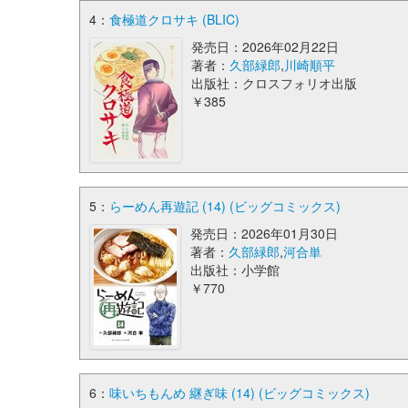
4：
食極道クロサキ (BLIC)
発売日：2026年02月22日
著者：
久部緑郎
,
川崎順平
出版社：クロスフォリオ出版
￥385
5：
らーめん再遊記 (14) (ビッグコミックス)
発売日：2026年01月30日
著者：
久部緑郎
,
河合単
出版社：小学館
￥770
6：
味いちもんめ 継ぎ味 (14) (ビッグコミックス)