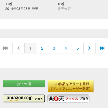
11巻
12巻
2014年03月28日 発売
発売未定
1
2
3
4
5
購入管理
この作品をアラート登録
(プレミアムユーザー限定)