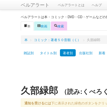
ベルアラート
ベルアラートとは
ヘルプ
ベルアラートは本・コミック・DVD・CD・ゲームなど
本
映画
検索
本
>
コミック：著者５０音順（く）
>
久部緑郎
雑誌別
タイトル別
著者別
出版社別
新着
久部緑郎
（読み:くべろ
通知を受けるには
下に表示された緑色のボタンをクリ