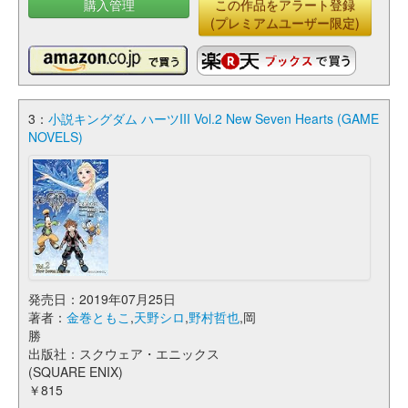
購入管理
この作品をアラート登録
(プレミアムユーザー限定)
3：
小説キングダム ハーツIII Vol.2 New Seven Hearts (GAME
NOVELS)
発売日：2019年07月25日
著者：
金巻ともこ
,
天野シロ
,
野村哲也
,岡
勝
出版社：スクウェア・エニックス
(SQUARE ENIX)
￥815