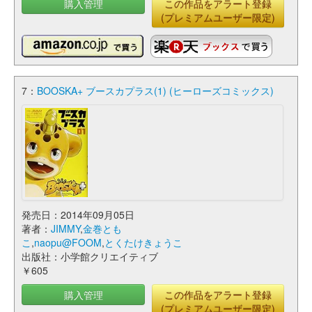
購入管理
この作品をアラート登録
(プレミアムユーザー限定)
7：
BOOSKA+ ブースカプラス(1) (ヒーローズコミックス)
発売日：2014年09月05日
著者：
JIMMY
,
金巻とも
こ
,
naopu@FOOM
,
とくたけきょうこ
出版社：小学館クリエイティブ
￥605
購入管理
この作品をアラート登録
(プレミアムユーザー限定)