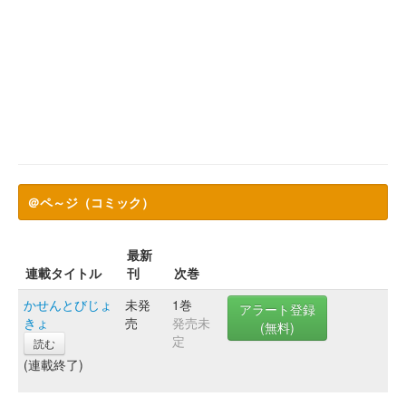
＠ペ～ジ（コミック）
最新
連載タイトル
刊
次巻
かせんとびじょ
未発
1巻
アラート登録
きょ
売
発売未
(無料)
定
読む
(連載終了)