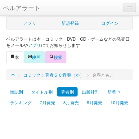
ベルアラート
ベルアラートとは
アプリ
新規登録
ログイン
ヘルプ
ベルアラートは本・コミック・DVD・CD・ゲームなどの発売日
新規登録
をメールや
アプリ
にてお知らせします
ログイン
本
映画
検索
Myカレンダー
本
>
コミック：著者５０音順（か）
>
金巻ともこ
購入管理
雑誌別
タイトル別
著者別
出版社別
新着
Myシェルフ
ランキング
7月発売
8月発売
9月発売
10月発売
プレミアム