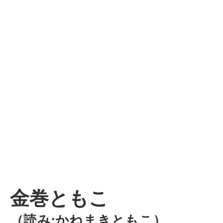
金巻ともこ
（読み:かねまきともこ）