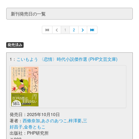
新刊発売日の一覧
1
2
発売済み
1：
こいもよう 〈恋情〉時代小説傑作選 (PHP文芸文庫)
発売日：2025年10月10日
著者：
西條奈加
,
あさのあつこ
,
梓澤要
,
三
好昌子
,
金巻ともこ
出版社：PHP研究所