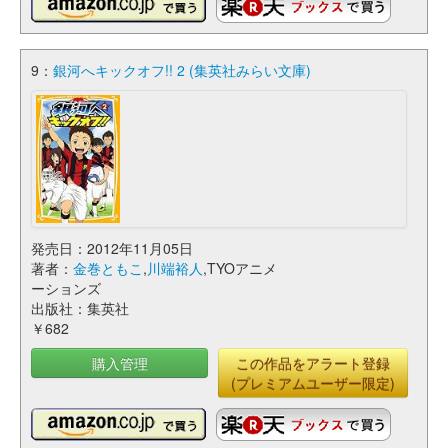
9：
銀河へキックオフ!! 2 (集英社みらい文庫)
発売日：2012年11月05日
著者：
金巻ともこ
,
川端裕人
,TYOアニメ
ーションズ
出版社：集英社
￥682
購入管理
この作品をアラート登録
(プレミアムユーザー限定)