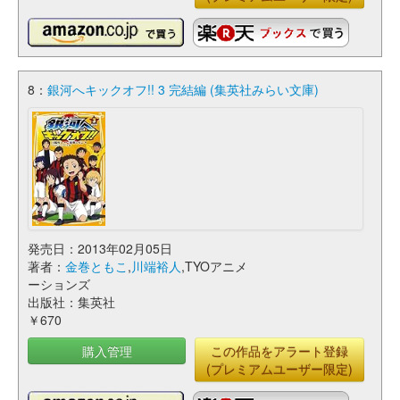
8：
銀河へキックオフ!! 3 完結編 (集英社みらい文庫)
発売日：2013年02月05日
著者：
金巻ともこ
,
川端裕人
,TYOアニメ
ーションズ
出版社：集英社
￥670
購入管理
この作品をアラート登録
(プレミアムユーザー限定)