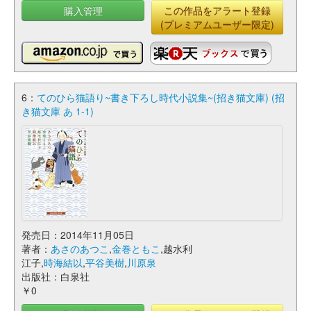
購入管理
この作品をアラート登録
(プレミアムユーザー限定)
6：
てのひら猫語り~書き下ろし時代小説集~(招き猫文庫) (招
き猫文庫 あ 1-1)
発売日：2014年11月05日
著者：
あさのあつこ
,
金巻ともこ
,越水利
江子,
時海結以
,
平谷美樹
,
川原泉
出版社：白泉社
￥0