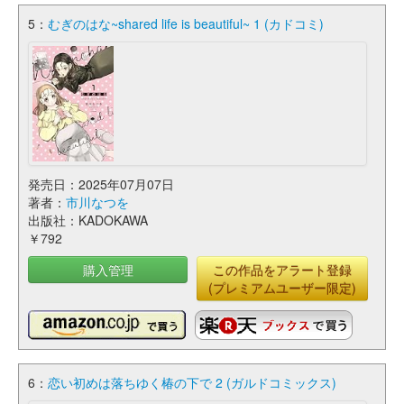
5：
むぎのはな~shared life is beautiful~ 1 (カドコミ)
発売日：2025年07月07日
著者：
市川なつを
出版社：KADOKAWA
￥792
購入管理
この作品をアラート登録
(プレミアムユーザー限定)
6：
恋い初めは落ちゆく椿の下で 2 (ガルドコミックス)