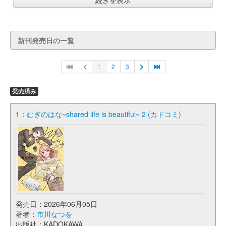
続きを表示
新刊発売日の一覧
1
2
3
発売済み
1：
むぎのはな~shared life is beautiful~ 2 (カドコミ)
発売日：2026年06月05日
著者：
市川なつを
出版社：KADOKAWA