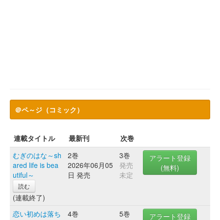
＠ペ～ジ（コミック）
連載タイトル
最新刊
次巻
むぎのはな～sh
2巻
3巻
アラート登録
ared life is bea
2026年06月05
発売
(無料)
utiful～
日 発売
未定
読む
(連載終了)
恋い初めは落ち
4巻
5巻
アラート登録