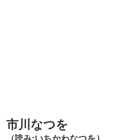
市川なつを
（読み:いちかわなつを）