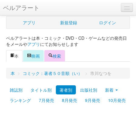
ベルアラート
ベルアラートとは
アプリ
新規登録
ログイン
ヘルプ
ベルアラートは本・コミック・DVD・CD・ゲームなどの発売日
新規登録
をメールや
アプリ
にてお知らせします
ログイン
本
映画
検索
Myカレンダー
本
>
コミック：著者５０音順（い）
>
市川なつを
購入管理
雑誌別
タイトル別
著者別
出版社別
新着
Myシェルフ
ランキング
7月発売
8月発売
9月発売
10月発売
プレミアム