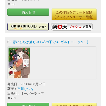
￥990
購入管理
この作品をアラート登録
(プレミアムユーザー限定)
2：
恋い初めは落ちゆく椿の下で 4 (ガルドコミックス)
発売日：2026年03月25日
著者：
市川なつを
出版社：オーバーラップ
￥759