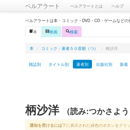
ベルアラート
ベルアラートとは
ヘルプ
ベルアラートは本・コミック・DVD・CD・ゲームなど
本
映画
検索
本
>
コミック：著者５０音順（つ）
>
柄沙洋
雑誌別
タイトル別
著者別
出版社別
新着
柄沙洋
（読み:つかさよう
通知を受けるには
下に表示された緑色のボタンをクリ