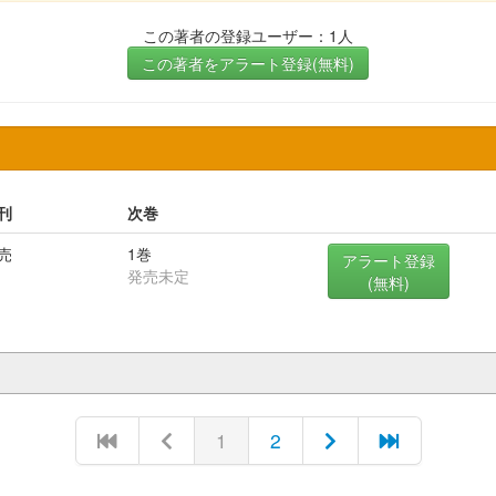
この著者の登録ユーザー：1人
この著者をアラート登録(無料)
刊
次巻
売
1巻
アラート登録
発売未定
(無料)
1
2