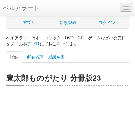
ベルアラート
ベルアラートとは
アプリ
新規登録
ログイン
ヘルプ
ベルアラートは本・コミック・DVD・CD・ゲームなどの発売日
新規登録
をメールや
アプリ
にてお知らせします
ログイン
詳細
所有管理・感想を書く
Myカレンダー
豊太郎ものがたり 分冊版23
購入管理
Myシェルフ
プレミアム