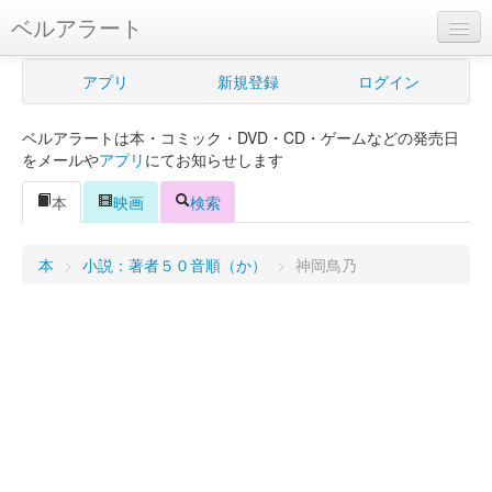
ベルアラート
ベルアラートとは
アプリ
新規登録
ログイン
ヘルプ
ベルアラートは本・コミック・DVD・CD・ゲームなどの発売日
新規登録
をメールや
アプリ
にてお知らせします
ログイン
本
映画
検索
Myカレンダー
本
>
小説：著者５０音順（か）
>
神岡鳥乃
購入管理
Myシェルフ
プレミアム