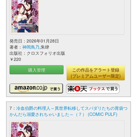
発売日：2026年01月28日
著者：
神岡鳥乃
,朱肆
出版社：クロスフォリオ出版
￥220
購入管理
この作品をアラート登録
(プレミアムユーザー限定)
7：
冷血伯爵の料理人～異世界転移してスパダリたちの胃袋つ
かんだら溺愛されちゃいました～（７） (COMIC PULF)