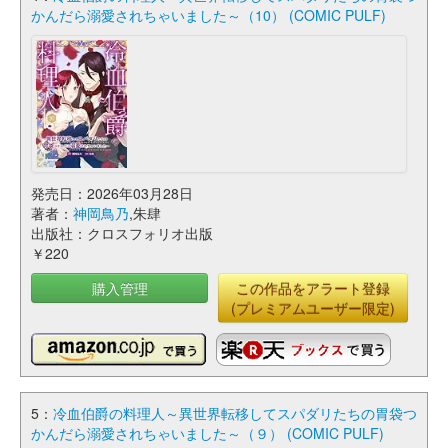
かんだら溺愛されちゃいました～（10） (COMIC PULF)
発売日：2026年03月28日
著者：
神岡鳥乃
,朱肆
出版社：クロスフォリオ出版
￥220
購入管理
この作品をアラート登録
(プレミアムユーザー限定)
5：
冷血伯爵の料理人～異世界転移してスパダリたちの胃袋つ
かんだら溺愛されちゃいました～（９） (COMIC PULF)