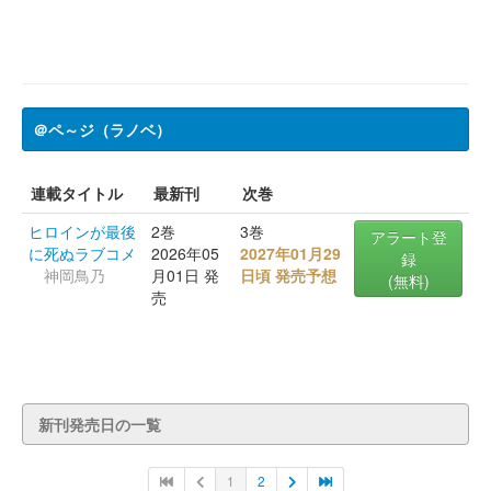
＠ペ～ジ（ラノベ）
連載タイトル
最新刊
次巻
ヒロインが最後
2巻
3巻
アラート登
に死ぬラブコメ
2026年05
2027年01月29
録
神岡鳥乃
月01日 発
日頃 発売予想
(無料)
売
新刊発売日の一覧
1
2