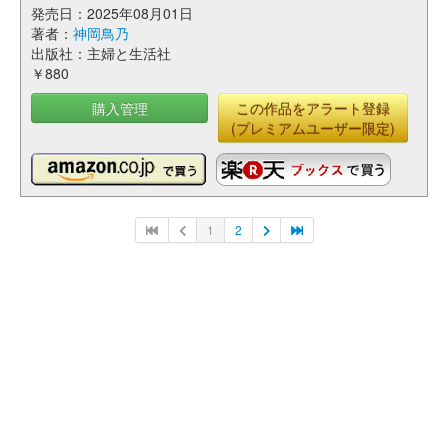
発売日：2025年08月01日
著者：
神岡鳥乃
出版社：主婦と生活社
￥880
購入管理
この作品をアラート登録
(プレミアムユーザー限定)
1
2