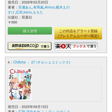
発売日：2026年02月20日
著者：
百瀬あん
,
有馬嵐
,
Arinco
,
榎木えの
すけ
,
広田
,
beno
,
もちた
出版社：双葉社
￥990
購入管理
この作品をアラート登録
(プレミアムユーザー限定)
4：
Chillche ： 27 (チルシェコミックス)
発売日：2025年09月15日
著者：
広田
,
河合あめ
,
こふで
,
しおのこう