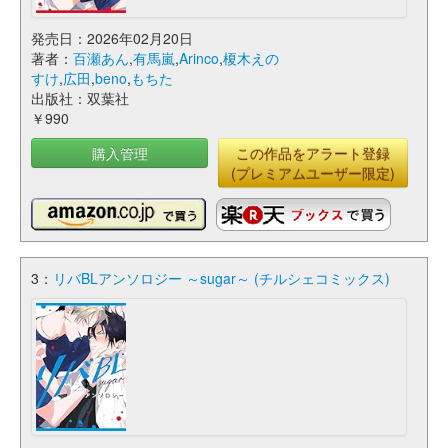
発売日：2026年02月20日
著者：
百瀬あん
,
有馬嵐
,
Arinco
,
榎木えの
すけ
,
広田
,
beno
,
もちた
出版社：双葉社
￥990
購入管理
この作品をアラート登録
(プレミアムユーザー限定)
3：
リバBLアンソロジー ～sugar～ (チルシェコミックス)