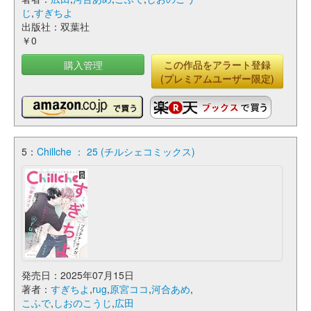
じ
,
すぎちよ
出版社：双葉社
￥0
購入管理
この作品をアラート登録
(プレミアムユーザー限定)
5：
Chillche ： 25 (チルシェコミックス)
発売日：2025年07月15日
著者：
すぎちよ
,
rug
,
原宮ココ
,
河合あめ
,
こふで
,
しおのこうじ
,
広田