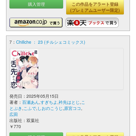
購入管理
この作品をアラート登録
(プレミアムユーザー限定)
7：
Chillche ： 23 (チルシェコミックス)
発売日：2025年05月15日
著者：
百瀬あん
,
すぎちよ
,
衿先はとじ
,
こ
とぶき
,
こふで
,
しおのこうじ
,
原宮ココ
,
広田
出版社：双葉社
￥770