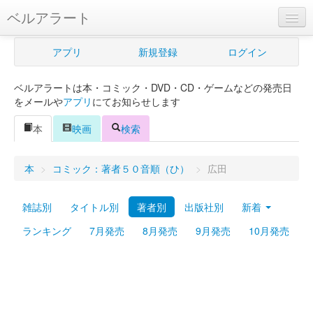
ベルアラート
ベルアラートとは
アプリ
新規登録
ログイン
ヘルプ
ベルアラートは本・コミック・DVD・CD・ゲームなどの発売日
新規登録
をメールや
アプリ
にてお知らせします
ログイン
本
映画
検索
Myカレンダー
本
>
コミック：著者５０音順（ひ）
>
広田
購入管理
雑誌別
タイトル別
著者別
出版社別
新着
Myシェルフ
ランキング
7月発売
8月発売
9月発売
10月発売
プレミアム