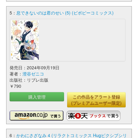
5：
息できないのは君のせい (5) (ビボピーコミックス)
発売日：2024年09月19日
著者：
澄谷ゼニコ
出版社：リブレ出版
￥790
購入管理
この作品をアラート登録
(プレミアムユーザー限定)
6：
かわにさざなみ 4 (リラクトコミックス Hugピクシブシリ