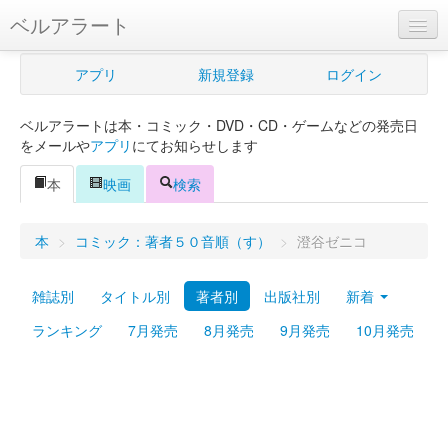
ベルアラート
ベルアラートとは
アプリ
新規登録
ログイン
ヘルプ
ベルアラートは本・コミック・DVD・CD・ゲームなどの発売日
新規登録
をメールや
アプリ
にてお知らせします
ログイン
本
映画
検索
Myカレンダー
本
>
コミック：著者５０音順（す）
>
澄谷ゼニコ
購入管理
雑誌別
タイトル別
著者別
出版社別
新着
Myシェルフ
ランキング
7月発売
8月発売
9月発売
10月発売
プレミアム