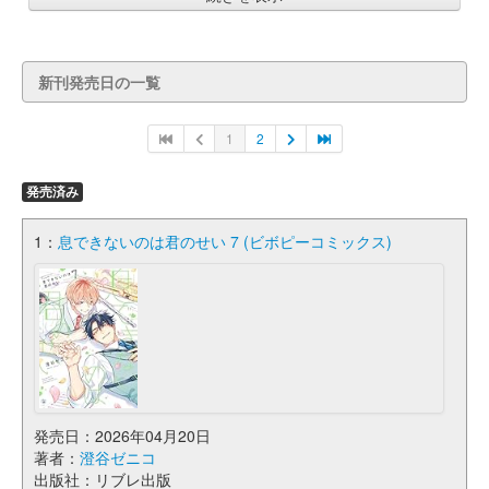
新刊発売日の一覧
1
2
発売済み
1：
息できないのは君のせい 7 (ビボピーコミックス)
発売日：2026年04月20日
著者：
澄谷ゼニコ
出版社：リブレ出版