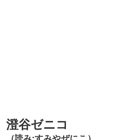
澄谷ゼニコ
（読み:すみやぜにこ）