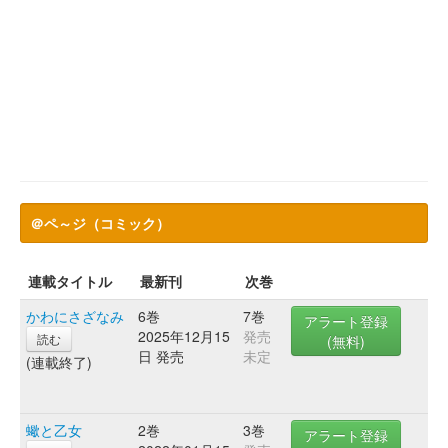
＠ペ～ジ（コミック）
連載タイトル
最新刊
次巻
かわにさざなみ
6巻
7巻
アラート登録
2025年12月15
発売
読む
(無料)
日 発売
未定
(連載終了)
蠍と乙女
2巻
3巻
アラート登録