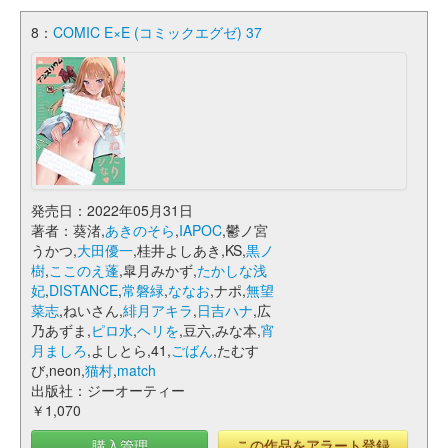
8：
COMIC E×E (コミックエグゼ) 37
発売日：2022年05月31日
著者：葵渚,
あきのそら
,
IAPOC
,鬱ノ宮
うかつ,
大田優一
,桂井よしあき,KS,
黒ノ
樹
,
ここのえ蓬
,皐月みかず,
たかしな浅
妃
,
DISTANCE
,
常磐緑
,
ななお
,ナポ,
無望
菜志
,ねいさん,
緋月アキラ
,
日吉ハナ
,広
乃あずま,
ピロ水
,
ヘリを
,豆六,みな本,
宵
月ましろ
,よしとら,41,
ごばん
,たむす
び,neon,
猫村
,
match
出版社：ジーオーティー
￥1,070
購入管理
この作品をアラート登録