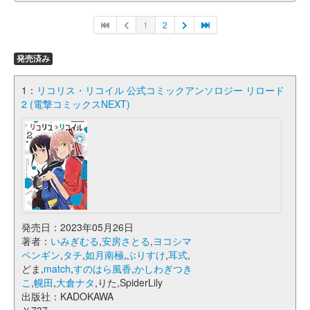
1
2
発売済み
1：
リコリス・リコイル 公式コミックアンソロジー リロード
2 (電撃コミックスNEXT)
発売日：2023年05月26日
著者：
いみぎむる
,
安房さとる
,
ヨコシマ
ペンギン
,
タチ
,
如月南極
,
ぶりすけ
,
耳式
,
どま,
match
,
すのはら風香
,
かしわぎつき
こ
,
幌田
,
大倉ナタ
,りた,SpiderLily
出版社：KADOKAWA