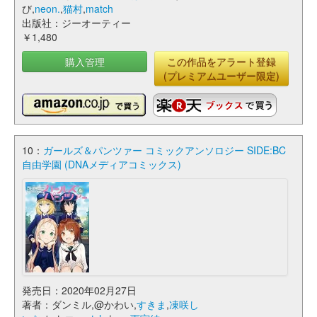
び,
neon.
,
猫村
,
match
出版社：ジーオーティー
￥1,480
購入管理
この作品をアラート登録
(プレミアムユーザー限定)
10：
ガールズ＆パンツァー コミックアンソロジー SIDE:BC
自由学園 (DNAメディアコミックス)
発売日：2020年02月27日
著者：ダンミル,@かわい,
すきま
,
凍咲し