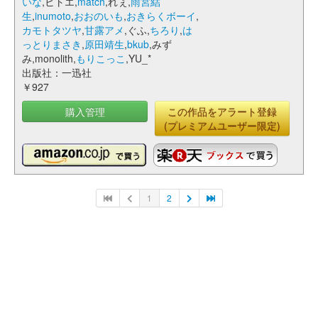
いな
,ヒトエ,
match
,れぇ,
雨宮結
生
,
inumoto
,
おおのいも
,
おきらくボーイ
,
カモトタツヤ
,
甘露アメ
,ぐふ,
ちろり
,
は
っとりまさき
,
原田靖生
,
bkub
,みず
み,monolith,
もりこっこ
,YU_*
出版社：一迅社
￥927
購入管理
この作品をアラート登録
(プレミアムユーザー限定)
1
2