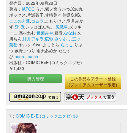
発売日：2022年09月28日
著者：
IAPOC
,うこ,鬱ノ宮うかつ,X36丸
ボックス,片瀬蒼子,甘晴尊々,熊足S,KS,
ここのえ蓬
,
コムラ
,こもりけい,皐月みか
ず,
ShiBi
,シャコぱんち。,
尻戦車
,ズッキ
ーニ,高村わむ,
種梨みや
,夏彦,
ななお
,久
川ちん,
緋月アキラ
,
広弥
,
みつあし
,
三ッ
葉稔
,ヤルク,Yuyu,よしとら,
らっこ
,りぶ
つ,蕨野まつり,雨天あめか,たむす
び,
neon.
,
match
出版社：COMIC E×E (コミックエグゼ)
￥1,430
購入管理
この作品をアラート登録
(プレミアムユーザー限定)
7：
COMIC E×E (コミックエグゼ) 38