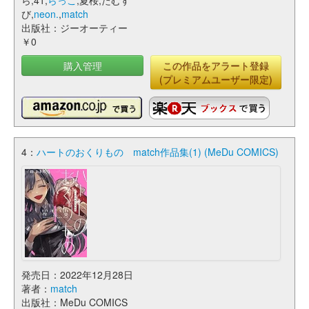
ら,41,
らっこ
,夏桜,たむす
び,
neon.
,
match
出版社：ジーオーティー
￥0
購入管理
この作品をアラート登録
(プレミアムユーザー限定)
4：
ハートのおくりもの match作品集(1) (MeDu COMICS)
発売日：2022年12月28日
著者：
match
出版社：MeDu COMICS