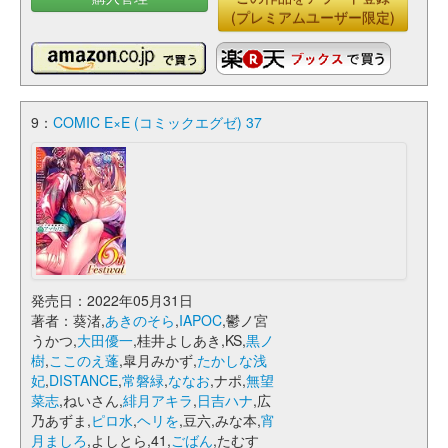
(プレミアムユーザー限定)
9：
COMIC E×E (コミックエグゼ) 37
発売日：2022年05月31日
著者：葵渚,
あきのそら
,
IAPOC
,鬱ノ宮
うかつ,
大田優一
,桂井よしあき,KS,
黒ノ
樹
,
ここのえ蓬
,皐月みかず,
たかしな浅
妃
,
DISTANCE
,
常磐緑
,
ななお
,ナポ,
無望
菜志
,ねいさん,
緋月アキラ
,
日吉ハナ
,広
乃あずま,
ピロ水
,
ヘリを
,豆六,みな本,
宵
月ましろ
,よしとら,41,
ごばん
,たむす