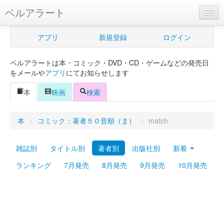
ベルアラート
ベルアラートとは
アプリ
新規登録
ログイン
ヘルプ
ベルアラートは本・コミック・DVD・CD・ゲームなどの発売日
新規登録
をメールや
アプリ
にてお知らせします
ログイン
本
映画
検索
Myカレンダー
本
>
コミック：著者５０音順（ま）
>
match
購入管理
雑誌別
タイトル別
著者別
出版社別
新着
Myシェルフ
ランキング
7月発売
8月発売
9月発売
10月発売
プレミアム