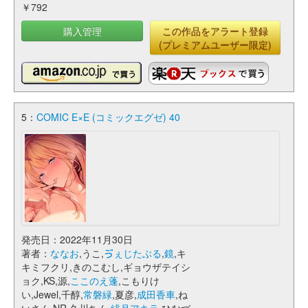
￥792
購入管理
この作品をアラート登録
(プレミアムユーザー限定)
5：
COMIC E×E (コミックエグゼ) 40
発売日：2022年11月30日
著者：
ななお
,うこ,
ゔぇじたぶる
,
鏡
,キ
キミフクリ,きのこむし,ギョウザテイシ
ョク,KS,源,
ここのえ蓬
,こもりけ
い,Jewel,千醇,
常磐緑
,夏彦,
成田香車
,ね