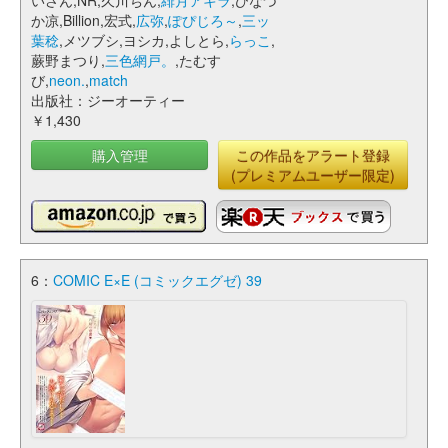
いさん,NR,久川ちん,
緋月アキラ
,ひなづ
か凉,Billion,宏式,
広弥
,
ぽぴじろ～
,
三ッ
葉稔
,メツブシ,ヨシカ,よしとら,
らっこ
,
蕨野まつり,
三色網戸。
,たむす
び,
neon.
,
match
出版社：ジーオーティー
￥1,430
購入管理
この作品をアラート登録
(プレミアムユーザー限定)
6：
COMIC E×E (コミックエグゼ) 39