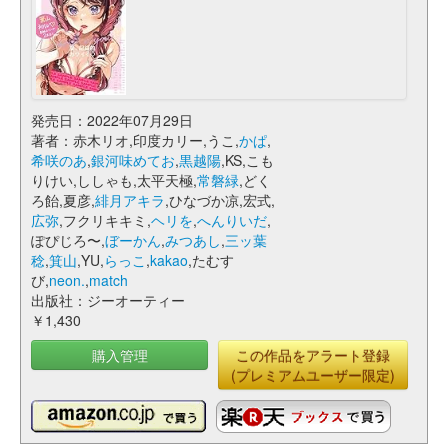
発売日：2022年07月29日
著者：赤木リオ,印度カリー,うこ,
かぱ
,
希咲のあ
,
銀河味めてお
,
黒越陽
,KS,こも
りけい,ししゃも,太平天極,
常磐緑
,どく
ろ飴,夏彦,
緋月アキラ
,ひなづか凉,宏式,
広弥
,フクリキキミ,
ヘリを
,
へんりいだ
,
ぽぴじろ〜,
ぼーかん
,
みつあし
,
三ッ葉
稔
,
箕山
,YU,
らっこ
,
kakao
,たむす
び,
neon.
,
match
出版社：ジーオーティー
￥1,430
購入管理
この作品をアラート登録
(プレミアムユーザー限定)