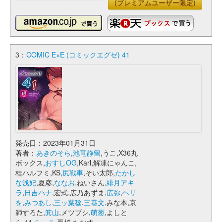
(プレミアムユーザー限定)
3：
COMIC E×E (コミックエグゼ) 41
発売日：2023年01月31日
著者：
あきのそら
,
池竜静留
,うこ,X36丸
ボックス,
おすしOG
,Karl,解凍にゃんこ,
桂ハルフミ,KS,
尻戦車
,そい太郎,
たかし
な浅妃
,夏彦,
ななお
,ねいさん,
緋月アキ
ラ
,
日吉ハナ
,宏式,広乃あずま,
広弥
,
ヘリ
を
,
みつあし
,
三ッ葉稔
,
三巷文
,みな本,京
師すろた,
箕山
,メツブシ,
萌葱
,よしと