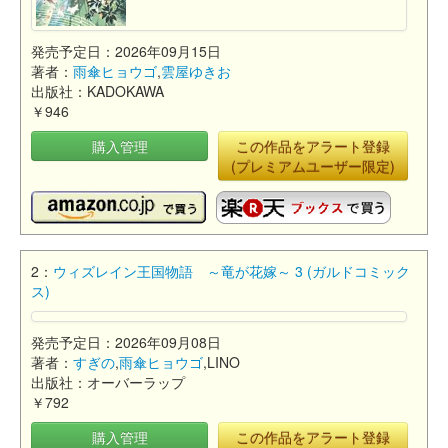
発売予定日：2026年09月15日
著者：
雨傘ヒョウゴ
,
雲屋ゆきお
出版社：KADOKAWA
￥946
購入管理
この作品をアラート登録
(プレミアムユーザー限定)
2：
ウィズレイン王国物語 ～竜が花嫁～ 3 (ガルドコミック
ス)
発売予定日：2026年09月08日
著者：
すぎの
,
雨傘ヒョウゴ
,LINO
出版社：オーバーラップ
￥792
購入管理
この作品をアラート登録