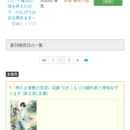
たい ～魔王討
月25日 発
日頃 発売予想
(無料)
伐を終えたの
売
で、のんびりお
店を開きます～
雨傘ヒョウゴ
新刊発売日の一覧
1
2
未発売
1：
神さま屋敷の見習い花嫁 引きこもりの婚約者と神域を守
ります (富士見L文庫)