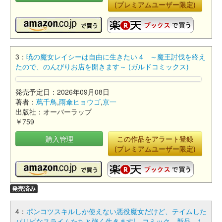
(プレミアムユーザー限定)
3：
暁の魔女レイシーは自由に生きたい 4 ～魔王討伐を終え
たので、のんびりお店を開きます～ (ガルドコミックス)
発売予定日：2026年09月08日
著者：
蔦千鳥
,
雨傘ヒョウゴ
,
京一
出版社：オーバーラップ
￥759
購入管理
この作品をアラート登録
(プレミアムユーザー限定)
発売済み
4：
ポンコツスキルしか使えない悪役魔女だけど、テイムした
パリピなスライムたちと強く生きます! コミック 新品 1-