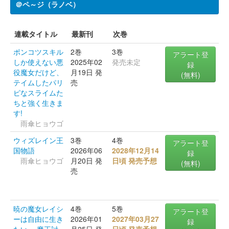
＠ペ～ジ（ラノベ）
連載タイトル
最新刊
次巻
ポンコツスキル
2巻
3巻
アラート登
しか使えない悪
2025年02
発売未定
録
役魔女だけど、
月19日 発
(無料)
テイムしたパリ
売
ピなスライムた
ちと強く生きま
す!
雨傘ヒョウゴ
ウィズレイン王
3巻
4巻
アラート登
国物語
2026年06
2028年12月14
録
雨傘ヒョウゴ
月20日 発
日頃 発売予想
(無料)
売
暁の魔女レイシ
4巻
5巻
アラート登
ーは自由に生き
2026年01
2027年03月27
録