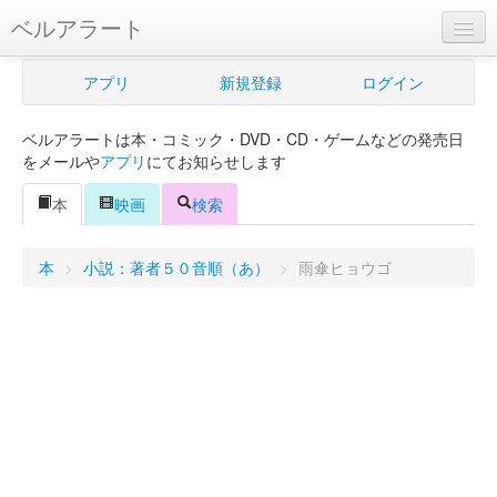
ベルアラート
ベルアラートとは
アプリ
新規登録
ログイン
ヘルプ
ベルアラートは本・コミック・DVD・CD・ゲームなどの発売日
新規登録
をメールや
アプリ
にてお知らせします
ログイン
本
映画
検索
Myカレンダー
本
>
小説：著者５０音順（あ）
>
雨傘ヒョウゴ
購入管理
Myシェルフ
プレミアム