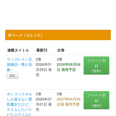
＠ペ～ジ（コミック）
連載タイトル
最新刊
次巻
ウィズレイン王
2巻
3巻
アラート登
国物語～竜が花
2026年01
2026年09月08
録
嫁～
月25日 発
日 発売予定
(無料)
売
読む
ポンコツスキル
2巻
3巻
アラート登
しか使えない悪
2026年07
2027年04月30
録
役魔女だけど、
月01日 発
日頃 発売予想
(無料)
テイムしたパリ
売
ピなスライムた