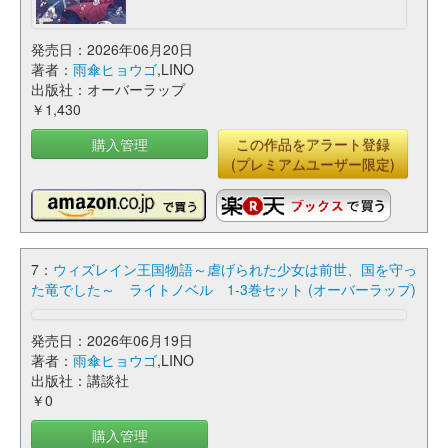
発売日：2026年06月20日
著者：
雨傘ヒョウゴ
,LINO
出版社：オーバーラップ
￥1,430
購入管理
この作品をアラート登録
(プレミアムユーザー限定)
7：
ウィズレイン王国物語～虐げられた少女は前世、国を守っ
た竜でした～ ライトノベル 1-3巻セット (オーバーラップ)
発売日：2026年06月19日
著者：
雨傘ヒョウゴ
,LINO
出版社：講談社
￥0
購入管理