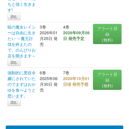
ちと強く生きま
す!
読む
暁の魔女レイシ
3巻
4巻
アラート登
ーは自由に生き
2026年01
2026年09月08
録
たい ～魔王討
月25日 発
日 発売予定
(無料)
伐を終えたの
売
で、のんびりお
店を開きます～
読む
強制的に悪役令
6巻
7巻
アラート登
嬢にされていた
2025年06
2026年10月01
録
のでまずはおか
月30日 発
日頃 発売予想
(無料)
ゆを食べようと
売
思います。
読む