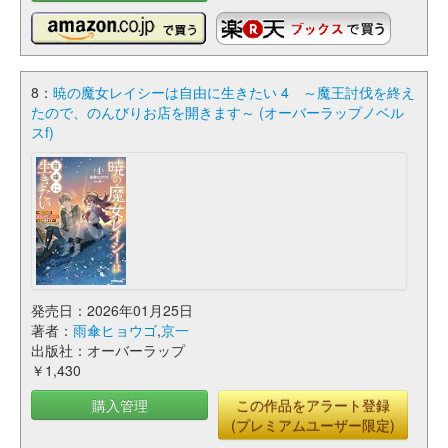
8：
暁の魔女レイシーは自由に生きたい 4 ～魔王討伐を終え
たので、のんびりお店を開きます～ (オーバーラップノベル
スf)
発売日：2026年01月25日
著者：
雨傘ヒョウゴ
,
京一
出版社：オーバーラップ
￥1,430
購入管理
この作品をアラート登録
(プレミアムユーザー限定)