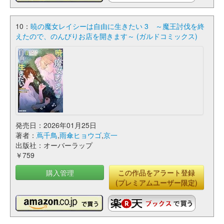
10：
暁の魔女レイシーは自由に生きたい 3 ～魔王討伐を終
えたので、のんびりお店を開きます～ (ガルドコミックス)
発売日：2026年01月25日
著者：
蔦千鳥
,
雨傘ヒョウゴ
,
京一
出版社：オーバーラップ
￥759
購入管理
この作品をアラート登録
(プレミアムユーザー限定)