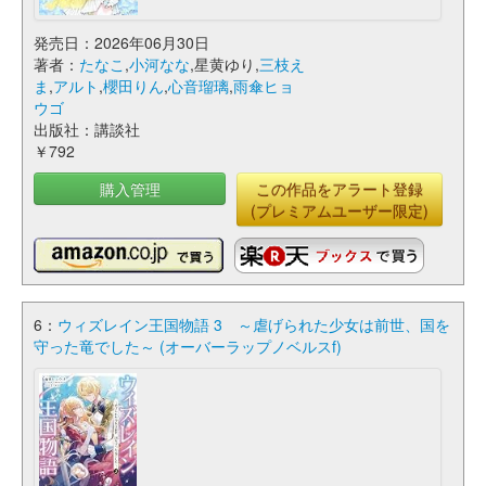
発売日：2026年06月30日
著者：
たなこ
,
小河なな
,星黄ゆり,
三枝え
ま
,
アルト
,
櫻田りん
,
心音瑠璃
,
雨傘ヒョ
ウゴ
出版社：講談社
￥792
購入管理
この作品をアラート登録
(プレミアムユーザー限定)
6：
ウィズレイン王国物語 3 ～虐げられた少女は前世、国を
守った竜でした～ (オーバーラップノベルスf)