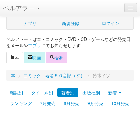
ベルアラート
ベルアラートとは
アプリ
新規登録
ログイン
ヘルプ
ベルアラートは本・コミック・DVD・CD・ゲームなどの発売日
新規登録
をメールや
アプリ
にてお知らせします
ログイン
本
映画
検索
Myカレンダー
本
>
コミック：著者５０音順（す）
>
鈴木イゾ
購入管理
雑誌別
タイトル別
著者別
出版社別
新着
Myシェルフ
ランキング
7月発売
8月発売
9月発売
10月発売
プレミアム