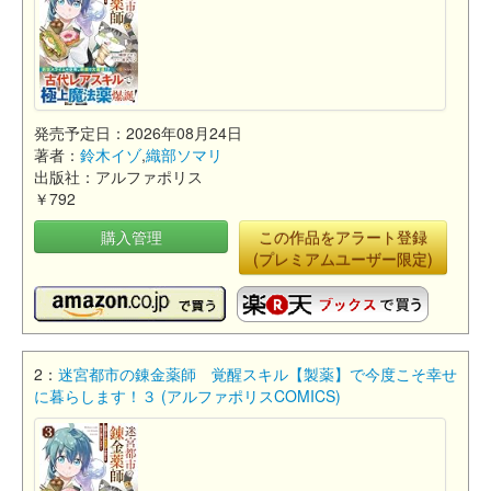
発売予定日：2026年08月24日
著者：
鈴木イゾ
,
織部ソマリ
出版社：アルファポリス
￥792
購入管理
この作品をアラート登録
(プレミアムユーザー限定)
2：
迷宮都市の錬金薬師 覚醒スキル【製薬】で今度こそ幸せ
に暮らします！３ (アルファポリスCOMICS)