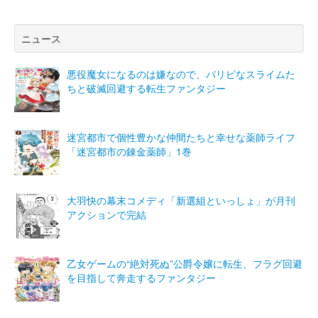
ニュース
悪役魔女になるのは嫌なので、パリピなスライムた
ちと破滅回避する転生ファンタジー
迷宮都市で個性豊かな仲間たちと幸せな薬師ライフ
「迷宮都市の錬金薬師」1巻
大羽快の幕末コメディ「新選組といっしょ」が月刊
アクションで完結
乙女ゲームの“絶対死ぬ”公爵令嬢に転生、フラグ回避
を目指して奔走するファンタジー