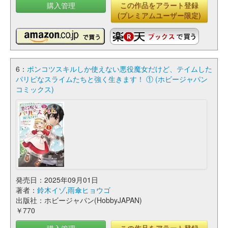
購入管理
この作品をアラート登録
(プレミアムユーザー限定)
6：
ポンコツスキルしか使えない悪役魔女だけど、テイムした
パリピなスライムたちと強く生きます！ ① (ホビージャパン
コミックス)
発売日：2025年09月01日
著者：
鈴木イゾ
,
雨傘ヒョウゴ
出版社：ホビージャパン(HobbyJAPAN)
￥770