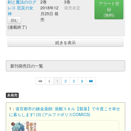
剣と魔法のログ
2巻
3巻
アラート登
レス 厄災の女
2018年12
発売未定
録
神
月25日 発
(無料)
売
読む
(連載終了)
続きを表示
新刊発売日の一覧
1
2
3
未発売
1：
迷宮都市の錬金薬師: 覚醒スキル【製薬】で今度こそ幸せ
に暮らします! (3) (アルファポリスCOMICS)