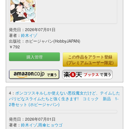
発売日：2026年07月01日
著者：
鈴木イゾ
出版社：ホビージャパン(HobbyJAPAN)
￥792
購入管理
この作品をアラート登録
(プレミアムユーザー限定)
4：
ポンコツスキルしか使えない悪役魔女だけど、テイムした
パリピなスライムたちと強く生きます! コミック 新品 1-
2巻セット (ホビージャパン)
発売日：2026年07月01日
著者：
鈴木イゾ
,
雨傘ヒョウゴ