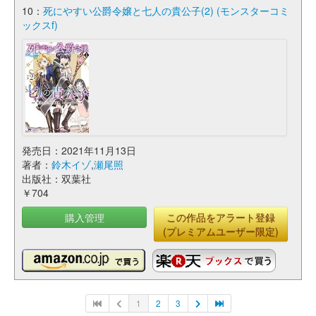
10：
死にやすい公爵令嬢と七人の貴公子(2) (モンスターコミ
ックスf)
発売日：2021年11月13日
著者：
鈴木イゾ
,
瀬尾照
出版社：双葉社
￥704
購入管理
この作品をアラート登録
(プレミアムユーザー限定)
1
2
3