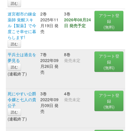
読む
迷宮都市の錬金
2巻
3巻
アラート登
薬師 覚醒スキ
2025年11
2026年08月24
録
ル【製薬】で今
月19日 発
日 発売予定
(無料)
度こそ幸せに暮
売
らします!
読む
平兵士は過去を
7巻
8巻
アラート登
夢見る
2022年09
発売未定
録
月26日 発
読む
(無料)
売
(連載終了)
死にやすい公爵
3巻
4巻
アラート登
令嬢と七人の貴
2022年09
発売未定
録
公子
月09日 発
(無料)
売
読む
(連載終了)