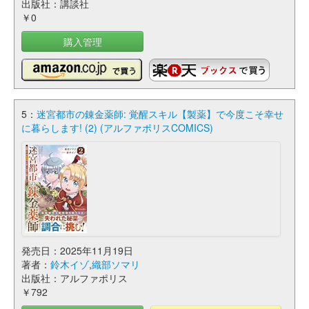
出版社：講談社
￥0
購入管理
5：
迷宮都市の錬金薬師: 覚醒スキル【製薬】で今度こそ幸せ
に暮らします! (2) (アルファポリスCOMICS)
発売日：2025年11月19日
著者：
鈴木イゾ
,
織部ソマリ
出版社：アルファポリス
￥792