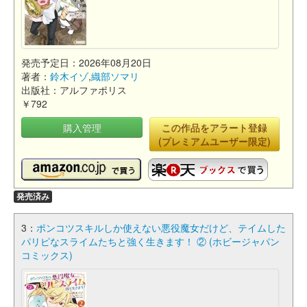
発売予定日：2026年08月20日
著者：
鈴木イゾ
,
織部ソマリ
出版社：アルファポリス
￥792
購入管理
この作品をアラート登録
(プレミアムユーザー限定)
発売済み
3：
ポンコツスキルしか使えない悪役魔女だけど、テイムした
パリピなスライムたちと強く生きます！ ② (ホビージャパン
コミックス)