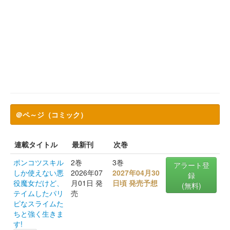
＠ペ～ジ（コミック）
連載タイトル
最新刊
次巻
ポンコツスキル
2巻
3巻
アラート登
しか使えない悪
2026年07
2027年04月30
録
役魔女だけど、
月01日 発
日頃 発売予想
(無料)
テイムしたパリ
売
ピなスライムた
ちと強く生きま
す!