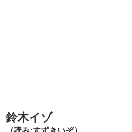
鈴木イゾ
（読み:すずきいぞ）