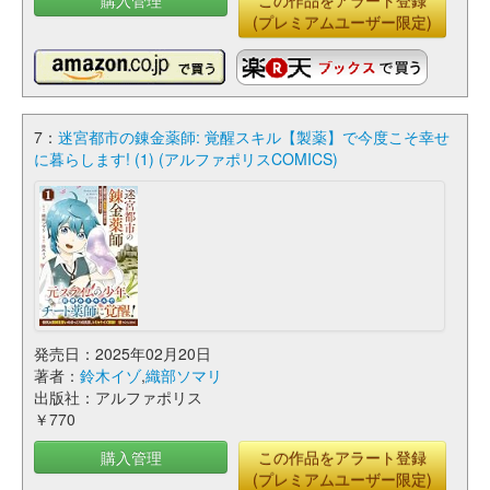
購入管理
この作品をアラート登録
(プレミアムユーザー限定)
7：
迷宮都市の錬金薬師: 覚醒スキル【製薬】で今度こそ幸せ
に暮らします! (1) (アルファポリスCOMICS)
発売日：2025年02月20日
著者：
鈴木イゾ
,
織部ソマリ
出版社：アルファポリス
￥770
購入管理
この作品をアラート登録
(プレミアムユーザー限定)