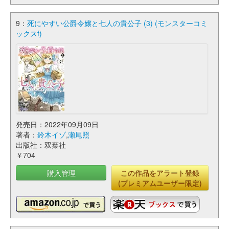
9：
死にやすい公爵令嬢と七人の貴公子 (3) (モンスターコミ
ックスf)
発売日：2022年09月09日
著者：
鈴木イゾ
,
瀬尾照
出版社：双葉社
￥704
購入管理
この作品をアラート登録
(プレミアムユーザー限定)